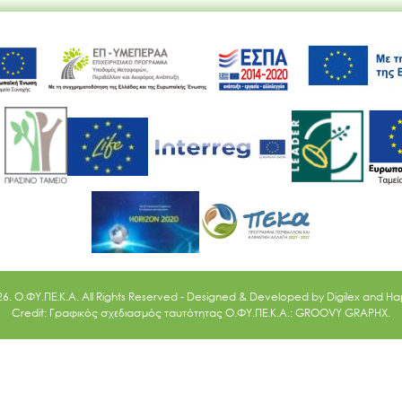
Ακολουθήστε μας
26. O.ΦΥ.ΠΕ.Κ.Α. All Rights Reserved - Designed & Developed by
Digilex
and
Ha
Credit: Γραφικός σχεδιασμός ταυτότητας Ο.ΦΥ.ΠΕ.Κ.Α.: GROOVY GRAPHX.