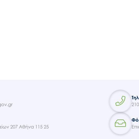
Τη
ov.gr
210
Φό
ίων 207 Αθήνα 115 25
Επι