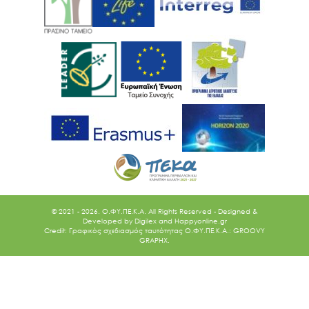
© 2021 - 2026. O.ΦΥ.ΠΕ.Κ.Α. All Rights Reserved - Designed &
Developed by
Digilex
and
Happyonline.gr
Credit: Γραφικός σχεδιασμός ταυτότητας Ο.ΦΥ.ΠΕ.Κ.Α.: GROOVY
GRAPHX.