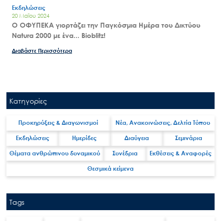
Εκδηλώσεις
20 Μαΐου 2024
Ο ΟΦΥΠΕΚΑ γιορτάζει την Παγκόσμια Ημέρα του Δικτύου
Natura 2000 με ένα... Bioblitz!
Διαβάστε Περισσότερα
Κατηγορίες
Προκηρύξεις & Διαγωνισμοί
Νέα, Ανακοινώσεις, Δελτία Τύπου
Εκδηλώσεις
Ημερίδες
Διαύγεια
Σεμινάρια
Θέματα ανθρώπινου δυναμικού
Συνέδρια
Εκθέσεις & Αναφορές
Θεσμικά κείμενα
Tags