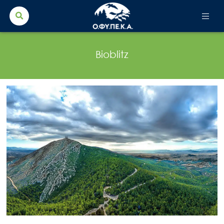
Search Button
Search
for:
Bioblitz