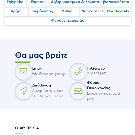
#ofypeka
#necca
Δηλητηριασμένα δολώματα
βιοποικιλότητα
Κρήτη
μαυρόγυπας
Δαδιά
Natura 2000
#biodiversity
Φαράγγι Σαμαριάς
Search
for:
Ο.ΦΥ.ΠΕ.Κ.Α.
Νέα – Δημοσιότητα
Θα μας βρείτε
Άξονες δράσης
Email
Τηλέφωνο
Μ.Δ.Π.Π.
info@necca.gov.gr
2108089271
Έργα
Φόρμα
Διεύθυνση
Εισιτήρια
Επικοινωνίας
Λεωφ. Μεσογείων
Επικοινωνήστε μαζί
207 Αθήνα 115 25
Επικοινωνία
μας
Ο.ΦΥ.ΠΕ.Κ.Α.