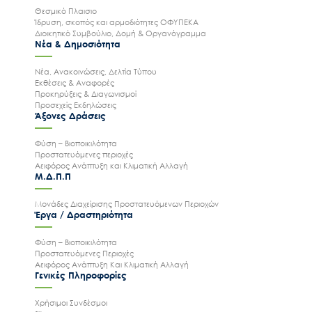
Θεσμικό Πλαισιο
Ίδρυση, σκοπός και αρμοδιότητες ΟΦΥΠΕΚΑ
Διοικητικό Συμβούλιο, Δομή & Οργανόγραμμα
Νέα & Δημοσιότητα
Νέα, Ανακοινώσεις, Δελτία Τύπου
Εκθέσεις & Αναφορές
Προκηρύξεις & Διαγωνισμοί
Προσεχείς Εκδηλώσεις
Άξονες Δράσεις
Φύση – Βιοποικιλότητα
Προστατευόμενες περιοχές
Αειφόρος Ανάπτυξη και Κλιματική Αλλαγή
Μ.Δ.Π.Π
Μονάδες Διαχείρισης Προστατευόμενων Περιοχών
Έργα / Δραστηριότητα
Φύση – Βιοποικιλότητα
Προστατευόμενες Περιοχές
Αειφόρος Ανάπτυξη Και Κλιματική Αλλαγή
Γενικές Πληροφορίες
Χρήσιμοι Συνδέσμοι