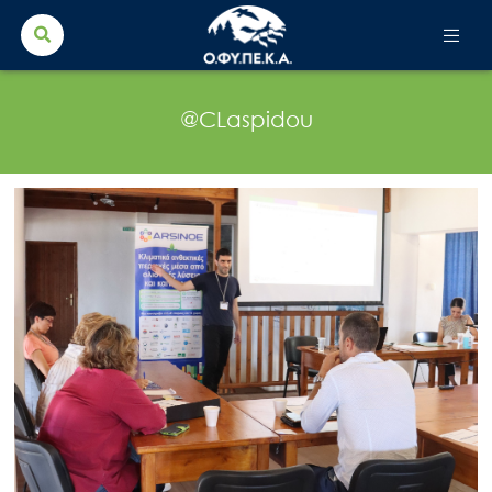
Search Button
Search
for:
@CLaspidou