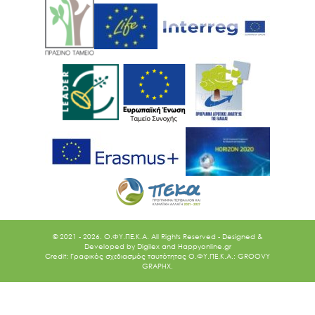
© 2021 - 2026. O.ΦΥ.ΠΕ.Κ.Α. All Rights Reserved - Designed &
Developed by
Digilex
and
Happyonline.gr
Credit: Γραφικός σχεδιασμός ταυτότητας Ο.ΦΥ.ΠΕ.Κ.Α.: GROOVY
GRAPHX.