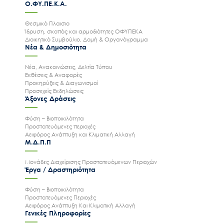
Ο.ΦΥ.ΠΕ.Κ.Α.
Θεσμικό Πλαισιο
Ίδρυση, σκοπός και αρμοδιότητες ΟΦΥΠΕΚΑ
Διοικητικό Συμβούλιο, Δομή & Οργανόγραμμα
Νέα & Δημοσιότητα
Νέα, Ανακοινώσεις, Δελτία Τύπου
Εκθέσεις & Αναφορές
Προκηρύξεις & Διαγωνισμοί
Προσεχείς Εκδηλώσεις
Άξονες Δράσεις
Φύση – Βιοποικιλότητα
Προστατευόμενες περιοχές
Αειφόρος Ανάπτυξη και Κλιματική Αλλαγή
Μ.Δ.Π.Π
Μονάδες Διαχείρισης Προστατευόμενων Περιοχών
Έργα / Δραστηριότητα
Φύση – Βιοποικιλότητα
Προστατευόμενες Περιοχές
Αειφόρος Ανάπτυξη Και Κλιματική Αλλαγή
Γενικές Πληροφορίες