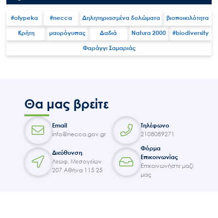
#ofypeka
#necca
Δηλητηριασμένα δολώματα
βιοποικιλότητα
Κρήτη
μαυρόγυπας
Δαδιά
Natura 2000
#biodiversity
Φαράγγι Σαμαριάς
Search
for:
Ο.ΦΥ.ΠΕ.Κ.Α.
Νέα – Δημοσιότητα
Άξονες δράσης
Θα μας βρείτε
Μ.Δ.Π.Π.
Email
Τηλέφωνο
Έργα
info@necca.gov.gr
2108089271
Εισιτήρια
Φόρμα
Διεύθυνση
Επικοινωνίας
Επικοινωνία
Λεωφ. Μεσογείων
Επικοινωνήστε μαζί
207 Αθήνα 115 25
μας