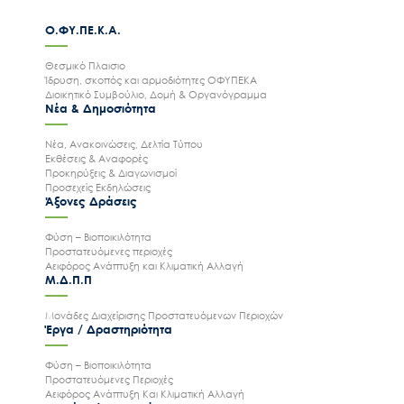
Ο.ΦΥ.ΠΕ.Κ.Α.
Θεσμικό Πλαισιο
Ίδρυση, σκοπός και αρμοδιότητες ΟΦΥΠΕΚΑ
Διοικητικό Συμβούλιο, Δομή & Οργανόγραμμα
Νέα & Δημοσιότητα
Νέα, Ανακοινώσεις, Δελτία Τύπου
Εκθέσεις & Αναφορές
Προκηρύξεις & Διαγωνισμοί
Προσεχείς Εκδηλώσεις
Άξονες Δράσεις
Φύση – Βιοποικιλότητα
Προστατευόμενες περιοχές
Αειφόρος Ανάπτυξη και Κλιματική Αλλαγή
Μ.Δ.Π.Π
Μονάδες Διαχείρισης Προστατευόμενων Περιοχών
Έργα / Δραστηριότητα
Φύση – Βιοποικιλότητα
Προστατευόμενες Περιοχές
Αειφόρος Ανάπτυξη Και Κλιματική Αλλαγή