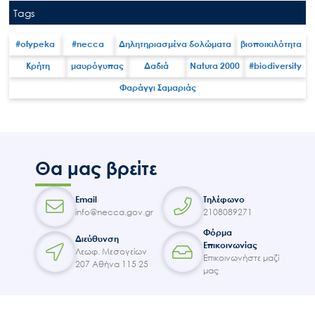
Tags
#ofypeka
#necca
Δηλητηριασμένα δολώματα
βιοποικιλότητα
Κρήτη
μαυρόγυπας
Δαδιά
Natura 2000
#biodiversity
Search
for:
Φαράγγι Σαμαριάς
Ο.ΦΥ.ΠΕ.Κ.Α.
Νέα – Δημοσιότητα
Άξονες δράσης
Θα μας βρείτε
Μ.Δ.Π.Π.
Έργα
Email
Τηλέφωνο
info@necca.gov.gr
2108089271
Εισιτήρια
Φόρμα
Επικοινωνία
Διεύθυνση
Επικοινωνίας
Λεωφ. Μεσογείων
Επικοινωνήστε μαζί
207 Αθήνα 115 25
μας