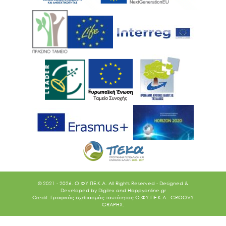
© 2021 - 2026. O.ΦΥ.ΠΕ.Κ.Α. All Rights Reserved - Designed &
Developed by
Digilex
and
Happyonline.gr
Credit: Γραφικός σχεδιασμός ταυτότητας Ο.ΦΥ.ΠΕ.Κ.Α.: GROOVY
GRAPHX.