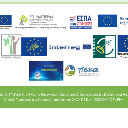
Ακολουθήστε μας
26. O.ΦΥ.ΠΕ.Κ.Α. All Rights Reserved - Designed & Developed by
Digilex
and
Ha
Credit: Γραφικός σχεδιασμός ταυτότητας Ο.ΦΥ.ΠΕ.Κ.Α.: GROOVY GRAPHX.