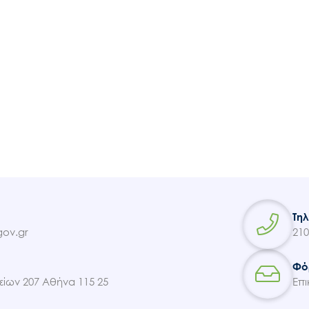
Τη
ov.gr
210
Φό
ίων 207 Αθήνα 115 25
Επι