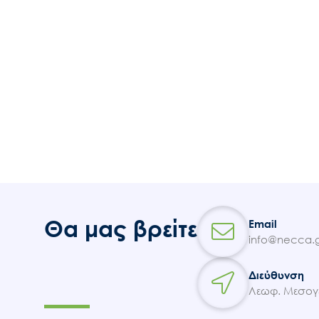
Θα μας βρείτε
Email
info@necca.g
Διεύθυνση
Λεωφ. Μεσογε