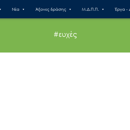
Nέα
Άξονες δράσης
Μ.Δ.Π.Π.
Έργα -
#ευχές