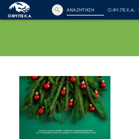
Search Button
Search
Ο.ΦΥ.ΠΕ.Κ.Α.
for: