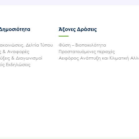
 Δημοσιότητα
Άξονες Δράσεις
ακοινώσεις, Δελτία Τύπου
Φύση – Βιοποικιλότητα
ις & Αναφορές
Προστατευόμενες περιοχές
ξεις & Διαγωνισμοί
Αειφόρος Ανάπτυξη και Κλιματική Αλ
ίς Εκδηλώσεις