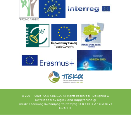
© 2021 - 2026. O.ΦΥ.ΠΕ.Κ.Α. All Rights Reserved - Designed &
Developed by
Digilex
and
Happyonline.gr
Credit: Γραφικός σχεδιασμός ταυτότητας Ο.ΦΥ.ΠΕ.Κ.Α.: GROOVY
GRAPHX.