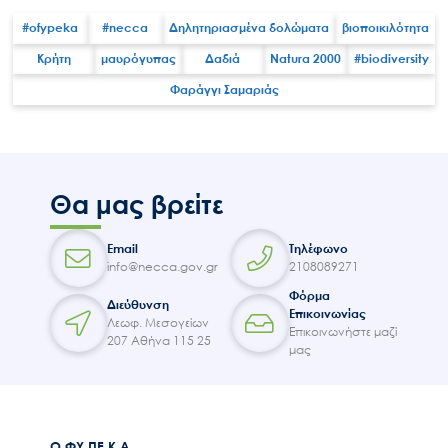
#ofypeka
#necca
Δηλητηριασμένα δολώματα
βιοποικιλότητα
Κρήτη
μαυρόγυπας
Δαδιά
Natura 2000
#biodiversity
Φαράγγι Σαμαριάς
Search
for:
Ο.ΦΥ.ΠΕ.Κ.Α.
Νέα – Δημοσιότητα
Θα μας βρείτε
Άξονες δράσης
Μ.Δ.Π.Π.
Email
Τηλέφωνο
Έργα
info@necca.gov.gr
2108089271
Φόρμα
Εισιτήρια
Διεύθυνση
Επικοινωνίας
Λεωφ. Μεσογείων
Επικοινωνία
Επικοινωνήστε μαζί
207 Αθήνα 115 25
μας
Ο.ΦΥ.ΠΕ.Κ.Α.