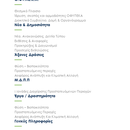
Θεσμικό Πλαισιο
Ίδρυση, σκοπός και αρμοδιότητες ΟΦΥΠΕΚΑ
Διοικητικό Συμβούλιο, Δομή & Οργανόγραμμα
Νέα & Δημοσιότητα
Νέα, Ανακοινώσεις, Δελτία Τύπου
Εκθέσεις & Αναφορές
Προκηρύξεις & Διαγωνισμοί
Προσεχείς Εκδηλώσεις
Άξονες Δράσεις
Φύση – Βιοποικιλότητα
Προστατευόμενες περιοχές
Αειφόρος Ανάπτυξη και Κλιματική Αλλαγή
Μ.Δ.Π.Π
Μονάδες Διαχείρισης Προστατευόμενων Περιοχών
Έργα / Δραστηριότητα
Φύση – Βιοποικιλότητα
Προστατευόμενες Περιοχές
Αειφόρος Ανάπτυξη Και Κλιματική Αλλαγή
Γενικές Πληροφορίες