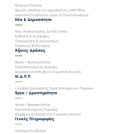
Θεσμικό Πλαισιο
Ίδρυση, σκοπός και αρμοδιότητες ΟΦΥΠΕΚΑ
Διοικητικό Συμβούλιο, Δομή & Οργανόγραμμα
Νέα & Δημοσιότητα
Νέα, Ανακοινώσεις, Δελτία Τύπου
Εκθέσεις & Αναφορές
Προκηρύξεις & Διαγωνισμοί
Προσεχείς Εκδηλώσεις
Άξονες Δράσεις
Φύση – Βιοποικιλότητα
Προστατευόμενες περιοχές
Αειφόρος Ανάπτυξη και Κλιματική Αλλαγή
Μ.Δ.Π.Π
Μονάδες Διαχείρισης Προστατευόμενων Περιοχών
Έργα / Δραστηριότητα
Φύση – Βιοποικιλότητα
Προστατευόμενες Περιοχές
Αειφόρος Ανάπτυξη Και Κλιματική Αλλαγή
Γενικές Πληροφορίες
Χρήσιμοι Συνδέσμοι