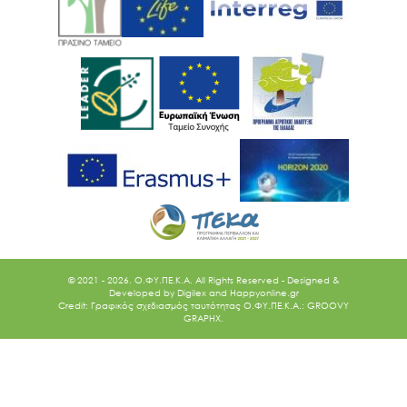
© 2021 - 2026. O.ΦΥ.ΠΕ.Κ.Α. All Rights Reserved - Designed &
Developed by
Digilex
and
Happyonline.gr
Credit: Γραφικός σχεδιασμός ταυτότητας Ο.ΦΥ.ΠΕ.Κ.Α.: GROOVY
GRAPHX.