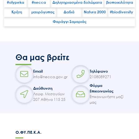
#ofypeka
#necca
Δηλητηριασμένα δολώματα
βιοποικιλότητα
Κρήτη
μαυρόγυπας
Δαδιά
Natura 2000
#biodiversity
Φαράγγι Σαμαριάς
Search
for:
Ο.ΦΥ.ΠΕ.Κ.Α.
Νέα – Δημοσιότητα
Θα μας βρείτε
Άξονες δράσης
Μ.Δ.Π.Π.
Email
Τηλέφωνο
info@necca.gov.gr
2108089271
Έργα
Φόρμα
Διεύθυνση
Εισιτήρια
Επικοινωνίας
Λεωφ. Μεσογείων
Επικοινωνήστε μαζί
207 Αθήνα 115 25
Επικοινωνία
μας
Ο.ΦΥ.ΠΕ.Κ.Α.