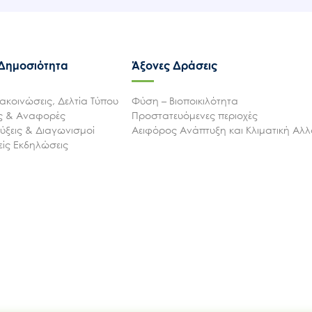
 Δημοσιότητα
Άξονες Δράσεις
ακοινώσεις, Δελτία Τύπου
Φύση – Βιοποικιλότητα
ις & Αναφορές
Προστατευόμενες περιοχές
ξεις & Διαγωνισμοί
Αειφόρος Ανάπτυξη και Κλιματική Αλ
ίς Εκδηλώσεις