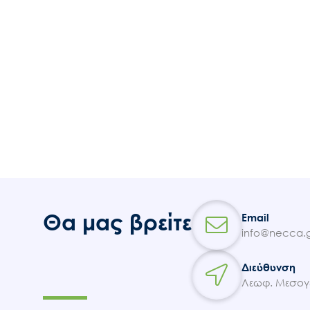
Θα μας βρείτε
Email
info@necca.g
Διεύθυνση
Λεωφ. Μεσογε