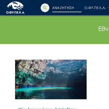
Search Button
Search
Ο.ΦΥ.ΠΕ.Κ.Α.
for:
Εθν