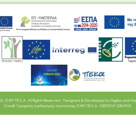
Ακολουθήστε μας
26. O.ΦΥ.ΠΕ.Κ.Α. All Rights Reserved - Designed & Developed by
Digilex
and
Ha
Credit: Γραφικός σχεδιασμός ταυτότητας Ο.ΦΥ.ΠΕ.Κ.Α.: GROOVY GRAPHX.