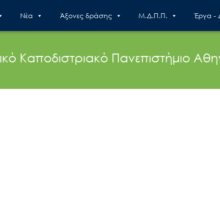
Nέα
Άξονες δράσης
Μ.Δ.Π.Π.
Έργα -
ικό Καποδιστριακό Πανεπιστήμιο Αθ