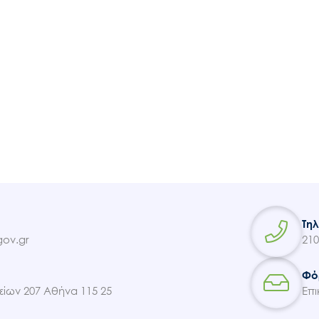
Τη
ov.gr
210
Φό
ίων 207 Αθήνα 115 25
Επι