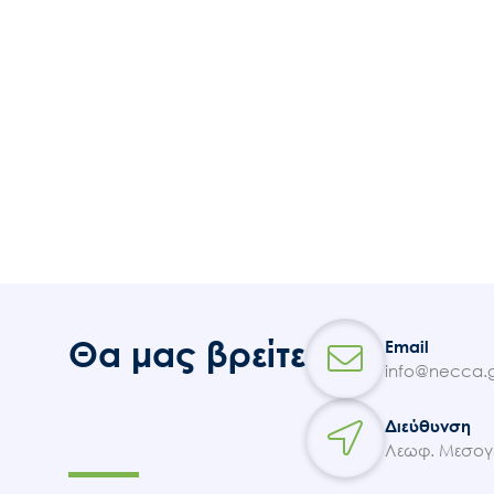
Θα μας βρείτε
Email
info@necca.g
Διεύθυνση
Λεωφ. Μεσογε