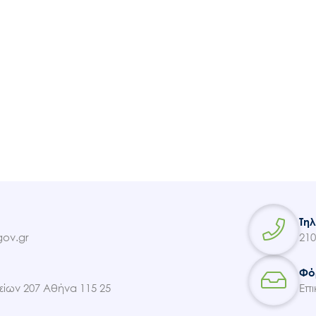
Τη
ov.gr
210
Φό
ίων 207 Αθήνα 115 25
Επι