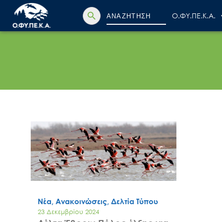
Search Button
Search
Ο.ΦΥ.ΠΕ.Κ.Α.
for:
Νέα, Ανακοινώσεις, Δελτία Τύπου
23 Δεκεμβρίου 2024