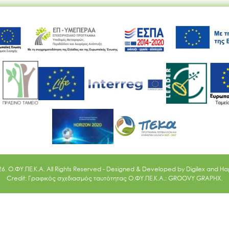
Ακολουθήστε μας
26. O.ΦΥ.ΠΕ.Κ.Α. All Rights Reserved - Designed & Developed by
Digilex
and
Ha
Credit: Γραφικός σχεδιασμός ταυτότητας Ο.ΦΥ.ΠΕ.Κ.Α.: GROOVY GRAPHX.