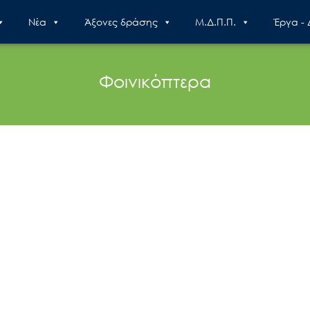
Nέα
Άξονες δράσης
Μ.Δ.Π.Π.
Έργα -
Φοινικόπτερα