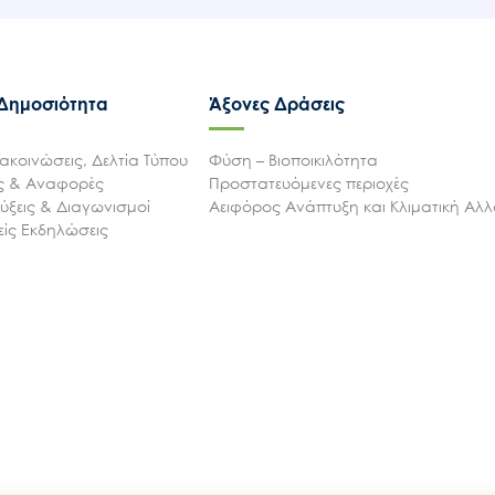
 Δημοσιότητα
Άξονες Δράσεις
ακοινώσεις, Δελτία Τύπου
Φύση – Βιοποικιλότητα
ις & Αναφορές
Προστατευόμενες περιοχές
ξεις & Διαγωνισμοί
Αειφόρος Ανάπτυξη και Κλιματική Αλ
ίς Εκδηλώσεις