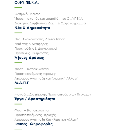
Ο.ΦΥ.ΠΕ.Κ.Α.
Θεσμικό Πλαισιο
Ίδρυση, σκοπός και αρμοδιότητες ΟΦΥΠΕΚΑ
Διοικητικό Συμβούλιο, Δομή & Οργανόγραμμα
Νέα & Δημοσιότητα
Νέα, Ανακοινώσεις, Δελτία Τύπου
Εκθέσεις & Αναφορές
Προκηρύξεις & Διαγωνισμοί
Προσεχείς Εκδηλώσεις
Άξονες Δράσεις
Φύση – Βιοποικιλότητα
Προστατευόμενες περιοχές
Αειφόρος Ανάπτυξη και Κλιματική Αλλαγή
Μ.Δ.Π.Π
Μονάδες Διαχείρισης Προστατευόμενων Περιοχών
Έργα / Δραστηριότητα
Φύση – Βιοποικιλότητα
Προστατευόμενες Περιοχές
Αειφόρος Ανάπτυξη Και Κλιματική Αλλαγή
Γενικές Πληροφορίες