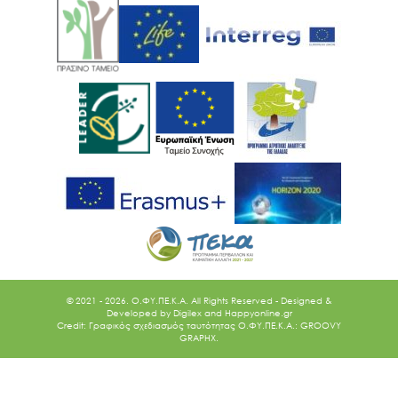
© 2021 - 2026. O.ΦΥ.ΠΕ.Κ.Α. All Rights Reserved - Designed &
Developed by
Digilex
and
Happyonline.gr
Credit: Γραφικός σχεδιασμός ταυτότητας Ο.ΦΥ.ΠΕ.Κ.Α.: GROOVY
GRAPHX.