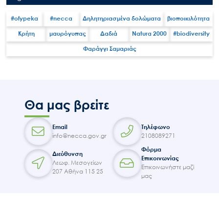
#ofypeka
#necca
Δηλητηριασμένα δολώματα
βιοποικιλότητα
Κρήτη
μαυρόγυπας
Δαδιά
Natura 2000
#biodiversity
Φαράγγι Σαμαριάς
Search
for:
Ο.ΦΥ.ΠΕ.Κ.Α.
Νέα – Δημοσιότητα
Άξονες δράσης
Θα μας βρείτε
Μ.Δ.Π.Π.
Email
Τηλέφωνο
Έργα
info@necca.gov.gr
2108089271
Εισιτήρια
Φόρμα
Διεύθυνση
Επικοινωνίας
Επικοινωνία
Λεωφ. Μεσογείων
Επικοινωνήστε μαζί
207 Αθήνα 115 25
μας