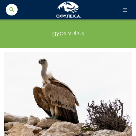
Search Button
Search
for:
gyps vulfus