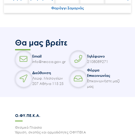
Εισιτήρια
Φαράγγι Σαμαριάς
Επικοινωνία
Θα μας βρείτε
Email
Τηλέφωνο
info@necca.gov.gr
2108089271
Φόρμα
Διεύθυνση
Επικοινωνίας
Λεωφ. Μεσογείων
Επικοινωνήστε μαζί
207 Αθήνα 115 25
μας
Ο.ΦΥ.ΠΕ.Κ.Α.
Θεσμικό Πλαισιο
Ίδρυση, σκοπός και αρμοδιότητες ΟΦΥΠΕΚΑ