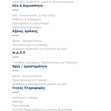
Διοικητικό Συμβούλιο, Δομή & Οργανόγραμμα
Νέα & Δημοσιότητα
Νέα, Ανακοινώσεις, Δελτία Τύπου
Εκθέσεις & Αναφορές
Προκηρύξεις & Διαγωνισμοί
Προσεχείς Εκδηλώσεις
Άξονες Δράσεις
Φύση – Βιοποικιλότητα
Προστατευόμενες περιοχές
Αειφόρος Ανάπτυξη και Κλιματική Αλλαγή
Μ.Δ.Π.Π
Μονάδες Διαχείρισης Προστατευόμενων Περιοχών
Έργα / Δραστηριότητα
Φύση – Βιοποικιλότητα
Προστατευόμενες Περιοχές
Αειφόρος Ανάπτυξη Και Κλιματική Αλλαγή
Γενικές Πληροφορίες
Χρήσιμοι Συνδέσμοι
Sitemap
Όροι χρήσης
Πολιτική Προστασίας Πνευματικής Ιδιοκτησίας