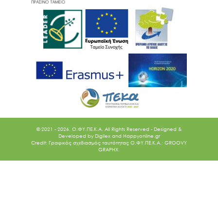
© 2021 - 2026. O.ΦΥ.ΠΕ.Κ.Α. All Rights Reserved - Designed &
Developed by
Digilex
and
Happyonline.gr
Credit: Γραφικός σχεδιασμός ταυτότητας Ο.ΦΥ.ΠΕ.Κ.Α.: GROOVY
GRAPHX.