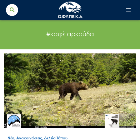
Search Button
Search
for:
#καφέ αρκούδα
Νέα, Ανακοινώσεις, Δελτία Τύπου