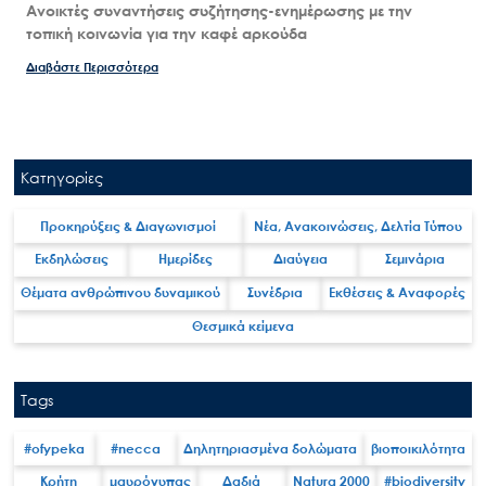
Ανοικτές συναντήσεις συζήτησης-ενημέρωσης με την
τοπική κοινωνία για την καφέ αρκούδα
Διαβάστε Περισσότερα
Κατηγορίες
Προκηρύξεις & Διαγωνισμοί
Νέα, Ανακοινώσεις, Δελτία Τύπου
Εκδηλώσεις
Ημερίδες
Διαύγεια
Σεμινάρια
Search
for:
Θέματα ανθρώπινου δυναμικού
Συνέδρια
Εκθέσεις & Αναφορές
Ο.ΦΥ.ΠΕ.Κ.Α.
Θεσμικά κείμενα
Νέα – Δημοσιότητα
Άξονες δράσης
Tags
Μ.Δ.Π.Π.
#ofypeka
#necca
Δηλητηριασμένα δολώματα
βιοποικιλότητα
Έργα
Κρήτη
μαυρόγυπας
Δαδιά
Natura 2000
#biodiversity