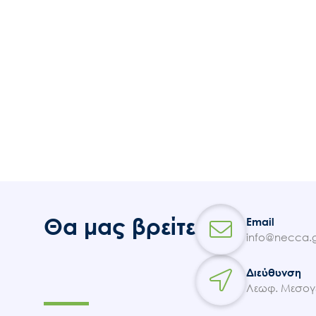
Θα μας βρείτε
Email
info@necca.g
Διεύθυνση
Λεωφ. Μεσογε