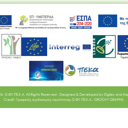
Ακολουθήστε μας
26. O.ΦΥ.ΠΕ.Κ.Α. All Rights Reserved - Designed & Developed by
Digilex
and
Ha
Credit: Γραφικός σχεδιασμός ταυτότητας Ο.ΦΥ.ΠΕ.Κ.Α.: GROOVY GRAPHX.