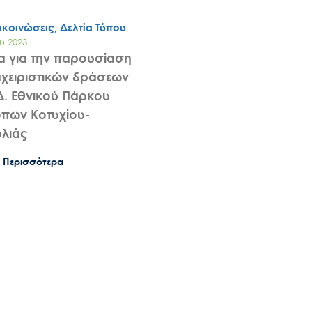
ακοινώσεις, Δελτία Τύπου
υ 2023
α για την παρουσίαση
αχειριστικών δράσεων
Δ. Εθνικού Πάρκου
Search
πων Κοτυχίου-
for:
λιάς
Ο.ΦΥ.ΠΕ.Κ.Α.
 Περισσότερα
Νέα – Δημοσιότητα
Άξονες δράσης