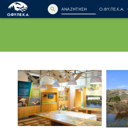
Search Button
Search
Ο.ΦΥ.ΠΕ.Κ.Α.
for: