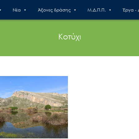
Nέα
Άξονες δράσης
Μ.Δ.Π.Π.
Έργα -
Κοτύχι