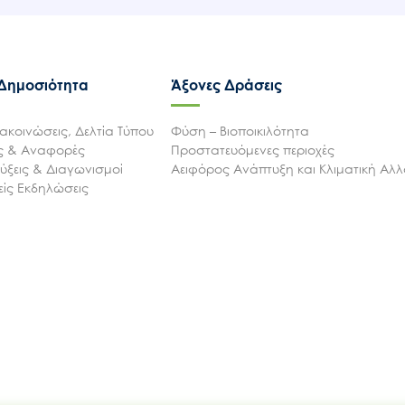
 Δημοσιότητα
Άξονες Δράσεις
ακοινώσεις, Δελτία Τύπου
Φύση – Βιοποικιλότητα
ις & Αναφορές
Προστατευόμενες περιοχές
ξεις & Διαγωνισμοί
Αειφόρος Ανάπτυξη και Κλιματική Αλ
ίς Εκδηλώσεις