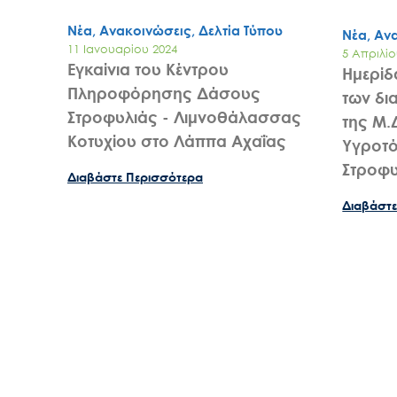
Νέα, Ανακοινώσεις, Δελτία Τύπου
Νέα, Αν
11 Ιανουαρίου 2024
5 Απριλίο
Εγκαίνια του Κέντρου
Ημερίδ
Πληροφόρησης Δάσους
των δι
Στροφυλιάς - Λιμνοθάλασσας
της Μ.
Κοτυχίου στο Λάππα Αχαΐας
Υγροτό
Στροφυ
Διαβάστε Περισσότερα
Διαβάστε