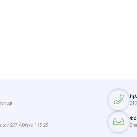
Τη
ov.gr
210
Φό
ίων 207 Αθήνα 115 25
Επι