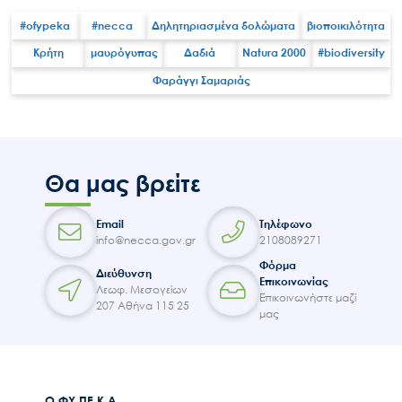
#ofypeka
#necca
Δηλητηριασμένα δολώματα
βιοποικιλότητα
Κρήτη
μαυρόγυπας
Δαδιά
Natura 2000
#biodiversity
Φαράγγι Σαμαριάς
Search
for:
Ο.ΦΥ.ΠΕ.Κ.Α.
Νέα – Δημοσιότητα
Θα μας βρείτε
Άξονες δράσης
Μ.Δ.Π.Π.
Email
Τηλέφωνο
Έργα
info@necca.gov.gr
2108089271
Φόρμα
Εισιτήρια
Διεύθυνση
Επικοινωνίας
Λεωφ. Μεσογείων
Επικοινωνία
Επικοινωνήστε μαζί
207 Αθήνα 115 25
μας
Ο.ΦΥ.ΠΕ.Κ.Α.