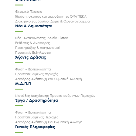
Θεσμικό Πλαισιο
Ίδρυση, σκοπός και αρμοδιότητες ΟΦΥΠΕΚΑ
Διοικητικό Συμβούλιο, Δομή & Οργανόγραμμα
Νέα & Δημοσιότητα
Νέα, Ανακοινώσεις, Δελτία Τύπου
Εκθέσεις & Αναφορές
Προκηρύξεις & Διαγωνισμοί
Προσεχείς Εκδηλώσεις
Άξονες Δράσεις
Φύση – Βιοποικιλότητα
Προστατευόμενες περιοχές
Αειφόρος Ανάπτυξη και Κλιματική Αλλαγή
Μ.Δ.Π.Π
Μονάδες Διαχείρισης Προστατευόμενων Περιοχών
Έργα / Δραστηριότητα
Φύση – Βιοποικιλότητα
Προστατευόμενες Περιοχές
Αειφόρος Ανάπτυξη Και Κλιματική Αλλαγή
Γενικές Πληροφορίες