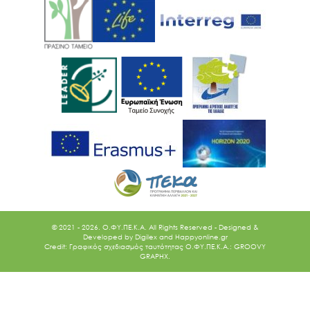
© 2021 - 2026. O.ΦΥ.ΠΕ.Κ.Α. All Rights Reserved - Designed &
Developed by
Digilex
and
Happyonline.gr
Credit: Γραφικός σχεδιασμός ταυτότητας Ο.ΦΥ.ΠΕ.Κ.Α.: GROOVY
GRAPHX.