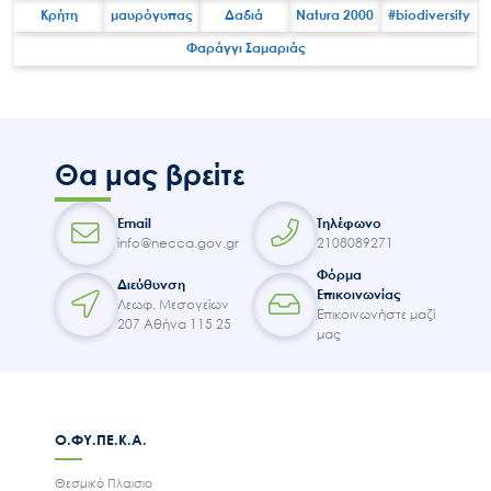
Κρήτη
μαυρόγυπας
Δαδιά
Natura 2000
#biodiversity
Φαράγγι Σαμαριάς
Search
for:
Ο.ΦΥ.ΠΕ.Κ.Α.
Νέα – Δημοσιότητα
Θα μας βρείτε
Άξονες δράσης
Μ.Δ.Π.Π.
Email
Τηλέφωνο
Έργα
info@necca.gov.gr
2108089271
Φόρμα
Εισιτήρια
Διεύθυνση
Επικοινωνίας
Λεωφ. Μεσογείων
Επικοινωνία
Επικοινωνήστε μαζί
207 Αθήνα 115 25
μας
Ο.ΦΥ.ΠΕ.Κ.Α.
Θεσμικό Πλαισιο