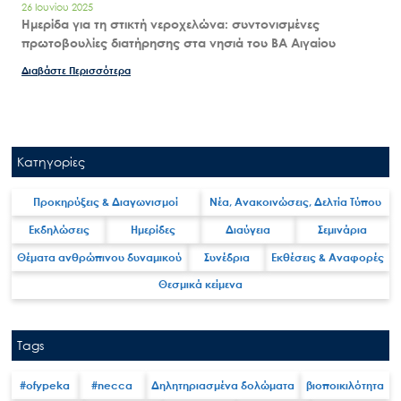
26 Ιουνίου 2025
Ημερίδα για τη στικτή νεροχελώνα: συντονισμένες
πρωτοβουλίες διατήρησης στα νησιά του ΒΑ Αιγαίου
Διαβάστε Περισσότερα
Κατηγορίες
Προκηρύξεις & Διαγωνισμοί
Νέα, Ανακοινώσεις, Δελτία Τύπου
Εκδηλώσεις
Ημερίδες
Διαύγεια
Σεμινάρια
Θέματα ανθρώπινου δυναμικού
Συνέδρια
Εκθέσεις & Αναφορές
Θεσμικά κείμενα
Tags
#ofypeka
#necca
Δηλητηριασμένα δολώματα
βιοποικιλότητα