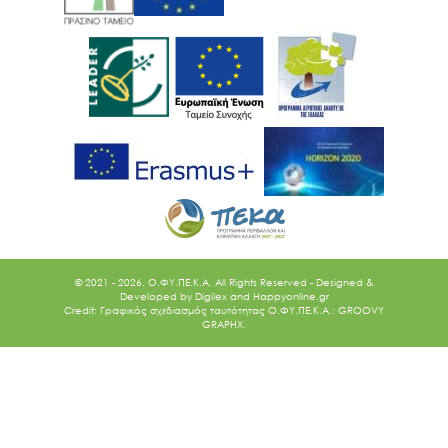
© 2021 - 2026. O.ΦΥ.ΠΕ.Κ.Α. All Rights Reserved - Designed &
Developed by
Digilex
and
Happyonline.gr
Credit: Γραφικός σχεδιασμός ταυτότητας Ο.ΦΥ.ΠΕ.Κ.Α.: GROOVY
GRAPHX.