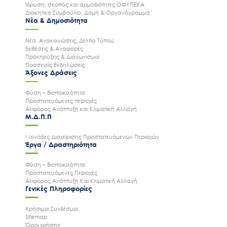
Ίδρυση, σκοπός και αρμοδιότητες ΟΦΥΠΕΚΑ
Διοικητικό Συμβούλιο, Δομή & Οργανόγραμμα
Νέα & Δημοσιότητα
Νέα, Ανακοινώσεις, Δελτία Τύπου
Εκθέσεις & Αναφορές
Προκηρύξεις & Διαγωνισμοί
Προσεχείς Εκδηλώσεις
Άξονες Δράσεις
Φύση – Βιοποικιλότητα
Προστατευόμενες περιοχές
Αειφόρος Ανάπτυξη και Κλιματική Αλλαγή
Μ.Δ.Π.Π
Μονάδες Διαχείρισης Προστατευόμενων Περιοχών
Έργα / Δραστηριότητα
Φύση – Βιοποικιλότητα
Προστατευόμενες Περιοχές
Αειφόρος Ανάπτυξη Και Κλιματική Αλλαγή
Γενικές Πληροφορίες
Χρήσιμοι Συνδέσμοι
Sitemap
Όροι χρήσης