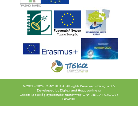
© 2021 - 2026. O.ΦΥ.ΠΕ.Κ.Α. All Rights Reserved - Designed &
Developed by
Digilex
and
Happyonline.gr
Credit: Γραφικός σχεδιασμός ταυτότητας Ο.ΦΥ.ΠΕ.Κ.Α.: GROOVY
GRAPHX.