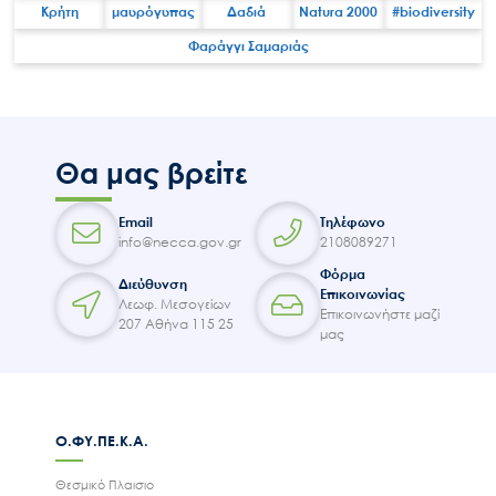
Κρήτη
μαυρόγυπας
Δαδιά
Natura 2000
#biodiversity
Φαράγγι Σαμαριάς
Search
for:
Ο.ΦΥ.ΠΕ.Κ.Α.
Νέα – Δημοσιότητα
Θα μας βρείτε
Άξονες δράσης
Μ.Δ.Π.Π.
Email
Τηλέφωνο
Έργα
info@necca.gov.gr
2108089271
Φόρμα
Εισιτήρια
Διεύθυνση
Επικοινωνίας
Λεωφ. Μεσογείων
Επικοινωνία
Επικοινωνήστε μαζί
207 Αθήνα 115 25
μας
Ο.ΦΥ.ΠΕ.Κ.Α.
Θεσμικό Πλαισιο