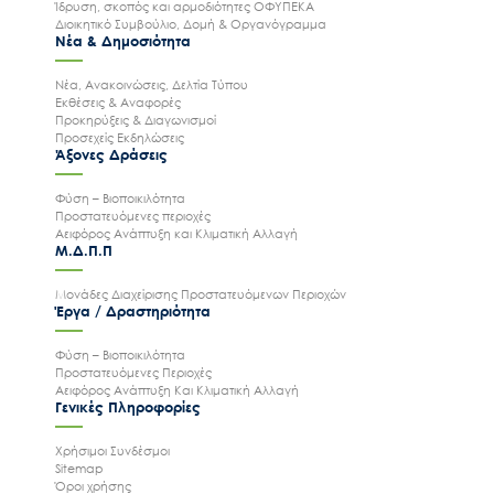
Ίδρυση, σκοπός και αρμοδιότητες ΟΦΥΠΕΚΑ
Διοικητικό Συμβούλιο, Δομή & Οργανόγραμμα
Νέα & Δημοσιότητα
Νέα, Ανακοινώσεις, Δελτία Τύπου
Εκθέσεις & Αναφορές
Προκηρύξεις & Διαγωνισμοί
Προσεχείς Εκδηλώσεις
Άξονες Δράσεις
Φύση – Βιοποικιλότητα
Προστατευόμενες περιοχές
Αειφόρος Ανάπτυξη και Κλιματική Αλλαγή
Μ.Δ.Π.Π
Μονάδες Διαχείρισης Προστατευόμενων Περιοχών
Έργα / Δραστηριότητα
Φύση – Βιοποικιλότητα
Προστατευόμενες Περιοχές
Αειφόρος Ανάπτυξη Και Κλιματική Αλλαγή
Γενικές Πληροφορίες
Χρήσιμοι Συνδέσμοι
Sitemap
Όροι χρήσης