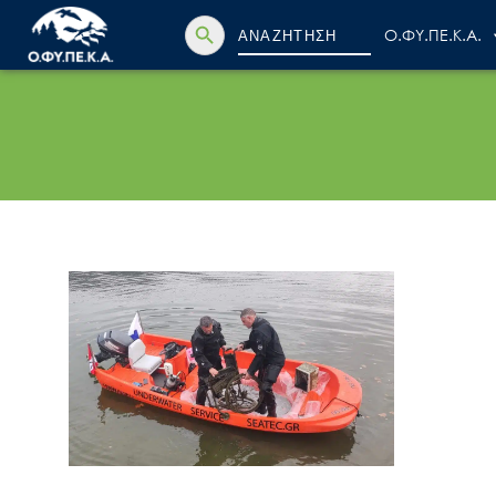
Search Button
Search
Ο.ΦΥ.ΠΕ.Κ.Α.
for: