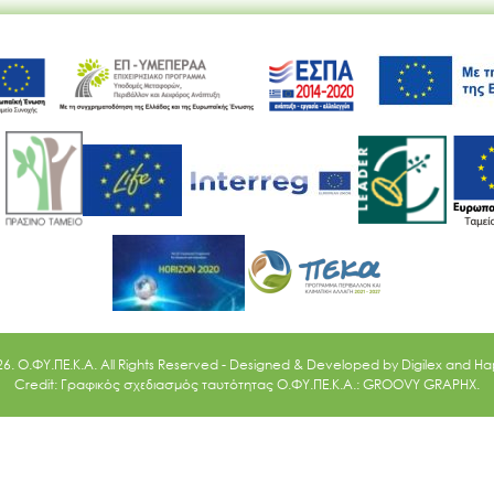
Ακολουθήστε μας
26. O.ΦΥ.ΠΕ.Κ.Α. All Rights Reserved - Designed & Developed by
Digilex
and
Ha
Credit: Γραφικός σχεδιασμός ταυτότητας Ο.ΦΥ.ΠΕ.Κ.Α.: GROOVY GRAPHX.