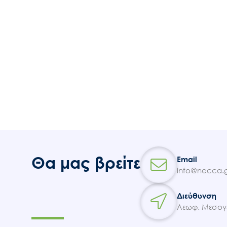
Θα μας βρείτε
Email
info@necca.g
Διεύθυνση
Λεωφ. Μεσογε