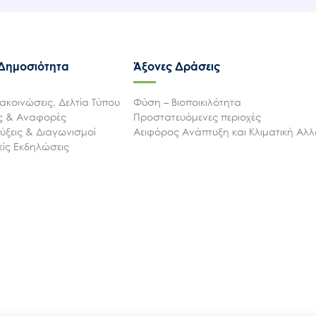
 Δημοσιότητα
Άξονες Δράσεις
ακοινώσεις, Δελτία Τύπου
Φύση – Βιοποικιλότητα
ις & Αναφορές
Προστατευόμενες περιοχές
ξεις & Διαγωνισμοί
Αειφόρος Ανάπτυξη και Κλιματική Αλ
ίς Εκδηλώσεις