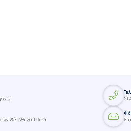
Τη
ov.gr
210
Φό
ίων 207 Αθήνα 115 25
Επι