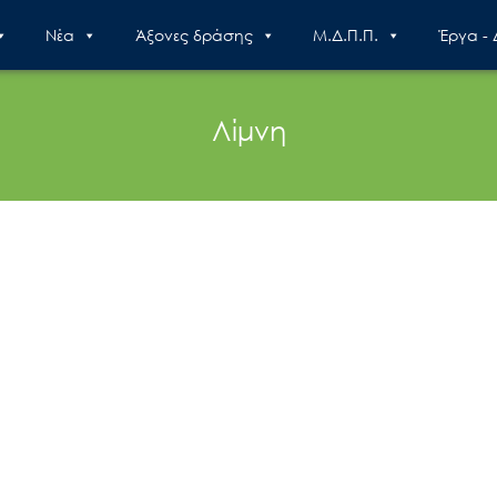
Nέα
Άξονες δράσης
Μ.Δ.Π.Π.
Έργα -
Λίμνη