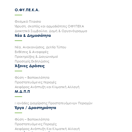
Ο.ΦΥ.ΠΕ.Κ.Α.
Θεσμικό Πλαισιο
Ίδρυση, σκοπός και αρμοδιότητες ΟΦΥΠΕΚΑ
Διοικητικό Συμβούλιο, Δομή & Οργανόγραμμα
Νέα & Δημοσιότητα
Νέα, Ανακοινώσεις, Δελτία Τύπου
Εκθέσεις & Αναφορές
Προκηρύξεις & Διαγωνισμοί
Προσεχείς Εκδηλώσεις
Άξονες Δράσεις
Φύση – Βιοποικιλότητα
Προστατευόμενες περιοχές
Αειφόρος Ανάπτυξη και Κλιματική Αλλαγή
Μ.Δ.Π.Π
Μονάδες Διαχείρισης Προστατευόμενων Περιοχών
Έργα / Δραστηριότητα
Φύση – Βιοποικιλότητα
Προστατευόμενες Περιοχές
Αειφόρος Ανάπτυξη Και Κλιματική Αλλαγή