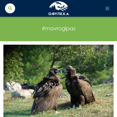
Search Button
Search
for:
#mavrogipas