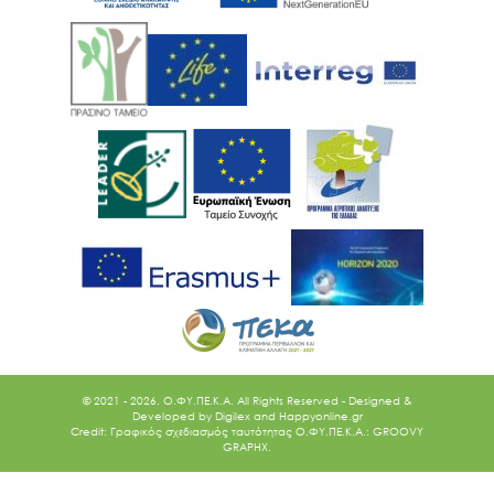
© 2021 - 2026. O.ΦΥ.ΠΕ.Κ.Α. All Rights Reserved - Designed &
Developed by
Digilex
and
Happyonline.gr
Credit: Γραφικός σχεδιασμός ταυτότητας Ο.ΦΥ.ΠΕ.Κ.Α.: GROOVY
GRAPHX.