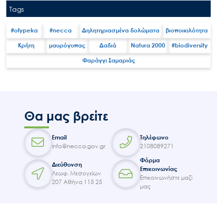
Tags
#ofypeka
#necca
Δηλητηριασμένα δολώματα
βιοποικιλότητα
Κρήτη
μαυρόγυπας
Δαδιά
Natura 2000
#biodiversity
Search
for:
Φαράγγι Σαμαριάς
Ο.ΦΥ.ΠΕ.Κ.Α.
Νέα – Δημοσιότητα
Άξονες δράσης
Θα μας βρείτε
Μ.Δ.Π.Π.
Έργα
Email
Τηλέφωνο
info@necca.gov.gr
2108089271
Εισιτήρια
Φόρμα
Επικοινωνία
Διεύθυνση
Επικοινωνίας
Λεωφ. Μεσογείων
Επικοινωνήστε μαζί
207 Αθήνα 115 25
μας