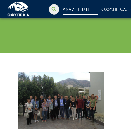
Search Button
Search
Ο.ΦΥ.ΠΕ.Κ.Α.
for: