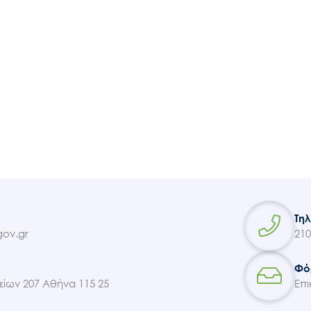
Τη
ov.gr
210
Φό
ίων 207 Αθήνα 115 25
Επι