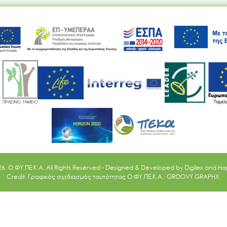
Ακολουθήστε μας
26. O.ΦΥ.ΠΕ.Κ.Α. All Rights Reserved - Designed & Developed by
Digilex
and
Ha
Credit: Γραφικός σχεδιασμός ταυτότητας Ο.ΦΥ.ΠΕ.Κ.Α.: GROOVY GRAPHX.