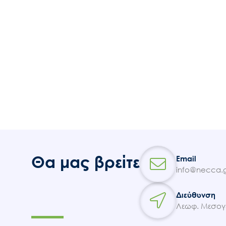
Θα μας βρείτε
Email
info@necca.g
Διεύθυνση
Λεωφ. Μεσογε