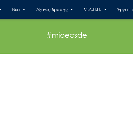
Nέα
Άξονες δράσης
Μ.Δ.Π.Π.
Έργα -
#mioecsde