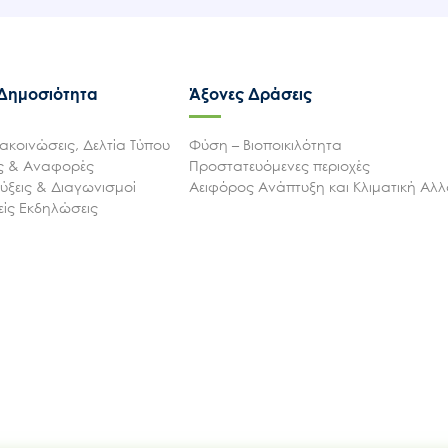
 Δημοσιότητα
Άξονες Δράσεις
ακοινώσεις, Δελτία Τύπου
Φύση – Βιοποικιλότητα
ις & Αναφορές
Προστατευόμενες περιοχές
ξεις & Διαγωνισμοί
Αειφόρος Ανάπτυξη και Κλιματική Αλ
ίς Εκδηλώσεις