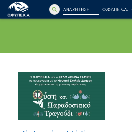
Search Button
Search
Ο.ΦΥ.ΠΕ.Κ.Α.
for: