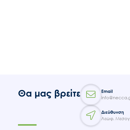
Θα μας βρείτε
Email
info@necca.g
Διεύθυνση
Λεωφ. Μεσογε