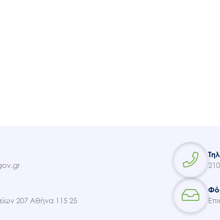
Τη
ov.gr
210
Φό
ίων 207 Αθήνα 115 25
Επι