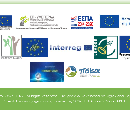
Ακολουθήστε μας
26. O.ΦΥ.ΠΕ.Κ.Α. All Rights Reserved - Designed & Developed by
Digilex
and
Ha
Credit: Γραφικός σχεδιασμός ταυτότητας Ο.ΦΥ.ΠΕ.Κ.Α.: GROOVY GRAPHX.