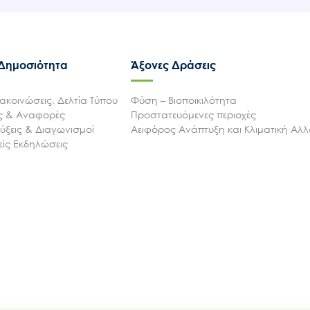
 Δημοσιότητα
Άξονες Δράσεις
ακοινώσεις, Δελτία Τύπου
Φύση – Βιοποικιλότητα
ις & Αναφορές
Προστατευόμενες περιοχές
ξεις & Διαγωνισμοί
Αειφόρος Ανάπτυξη και Κλιματική Αλ
ίς Εκδηλώσεις