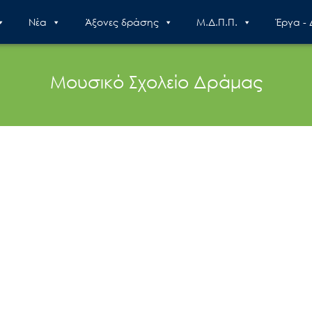
Nέα
Άξονες δράσης
Μ.Δ.Π.Π.
Έργα -
Μουσικό Σχολείο Δράμας