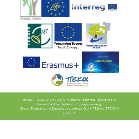
© 2021 - 2026. O.ΦΥ.ΠΕ.Κ.Α. All Rights Reserved - Designed &
Developed by
Digilex
and
Happyonline.gr
Credit: Γραφικός σχεδιασμός ταυτότητας Ο.ΦΥ.ΠΕ.Κ.Α.: GROOVY
GRAPHX.