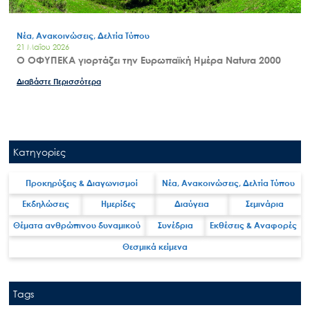
Νέα, Ανακοινώσεις, Δελτία Τύπου
21 Μαΐου 2026
Ο ΟΦΥΠΕΚΑ γιορτάζει την Ευρωπαϊκή Ημέρα Natura 2000
Διαβάστε Περισσότερα
Κατηγορίες
Search
for:
Προκηρύξεις & Διαγωνισμοί
Νέα, Ανακοινώσεις, Δελτία Τύπου
Ο.ΦΥ.ΠΕ.Κ.Α.
Εκδηλώσεις
Ημερίδες
Διαύγεια
Σεμινάρια
Νέα – Δημοσιότητα
Θέματα ανθρώπινου δυναμικού
Συνέδρια
Εκθέσεις & Αναφορές
Άξονες δράσης
Θεσμικά κείμενα
Μ.Δ.Π.Π.
Έργα
Tags
Εισιτήρια