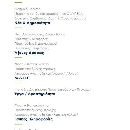
Θεσμικό Πλαισιο
Ίδρυση, σκοπός και αρμοδιότητες ΟΦΥΠΕΚΑ
Διοικητικό Συμβούλιο, Δομή & Οργανόγραμμα
Νέα & Δημοσιότητα
Νέα, Ανακοινώσεις, Δελτία Τύπου
Εκθέσεις & Αναφορές
Προκηρύξεις & Διαγωνισμοί
Προσεχείς Εκδηλώσεις
Άξονες Δράσεις
Φύση – Βιοποικιλότητα
Προστατευόμενες περιοχές
Αειφόρος Ανάπτυξη και Κλιματική Αλλαγή
Μ.Δ.Π.Π
Μονάδες Διαχείρισης Προστατευόμενων Περιοχών
Έργα / Δραστηριότητα
Φύση – Βιοποικιλότητα
Προστατευόμενες Περιοχές
Αειφόρος Ανάπτυξη Και Κλιματική Αλλαγή
Γενικές Πληροφορίες