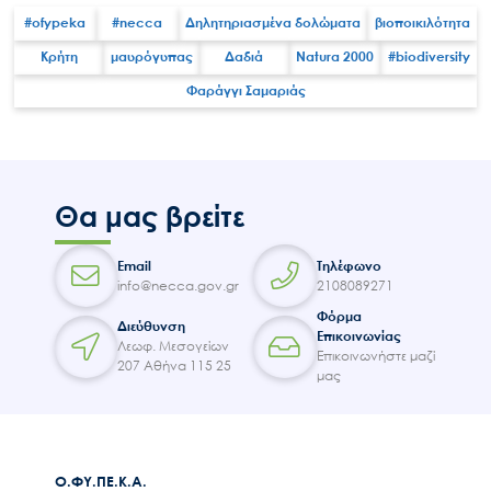
Επικοινωνία
#ofypeka
#necca
Δηλητηριασμένα δολώματα
βιοποικιλότητα
Κρήτη
μαυρόγυπας
Δαδιά
Natura 2000
#biodiversity
Φαράγγι Σαμαριάς
Θα μας βρείτε
Email
Τηλέφωνο
info@necca.gov.gr
2108089271
Φόρμα
Διεύθυνση
Επικοινωνίας
Λεωφ. Μεσογείων
Επικοινωνήστε μαζί
207 Αθήνα 115 25
μας
Ο.ΦΥ.ΠΕ.Κ.Α.