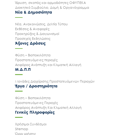
Ίδρυση, σκοπός και αρμοδιότητες ΟΦΥΠΕΚΑ
Διοικητικό Συμβούλιο, Δομή & Οργανόγραμμα
Νέα & Δημοσιότητα
Νέα, Ανακοινώσεις, Δελτία Τύπου
Εκθέσεις & Αναφορές
Προκηρύξεις & Διαγωνισμοί
Προσεχείς Εκδηλώσεις
Άξονες Δράσεις
Φύση – Βιοποικιλότητα
Προστατευόμενες περιοχές
Αειφόρος Ανάπτυξη και Κλιματική Αλλαγή
Μ.Δ.Π.Π
Μονάδες Διαχείρισης Προστατευόμενων Περιοχών
Έργα / Δραστηριότητα
Φύση – Βιοποικιλότητα
Προστατευόμενες Περιοχές
Αειφόρος Ανάπτυξη Και Κλιματική Αλλαγή
Γενικές Πληροφορίες
Χρήσιμοι Συνδέσμοι
Sitemap
Όροι χρήσης