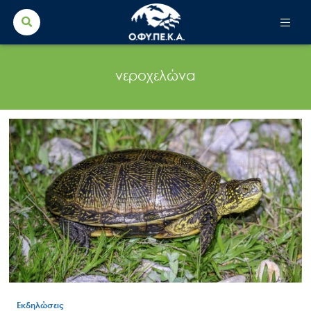
Search Button
Search
for:
νεροχελώνα
Εκδηλώσεις