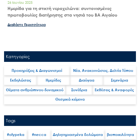
26 Ιουνίου 2025
Ημερίδα για τη στικτή νεροχελώνα: συντονισμένες
πρωτοβουλίες διατήρησης στα νησιά του ΒΑ Αιγαίου
Διαβάστε Περισσότερα
Κατηγορίες
Προκηρύξεις & Διαγωνισμοί
Νέα, Ανακοινώσεις, Δελτία Τύπου
Εκδηλώσεις
Ημερίδες
Διαύγεια
Σεμινάρια
Θέματα ανθρώπινου δυναμικού
Συνέδρια
Εκθέσεις & Αναφορές
Θεσμικά κείμενα
Tags
#ofypeka
#necca
Δηλητηριασμένα δολώματα
βιοποικιλότητα