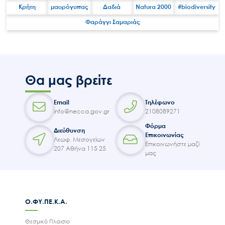
Κρήτη
μαυρόγυπας
Δαδιά
Natura 2000
#biodiversity
Φαράγγι Σαμαριάς
Search
for:
Ο.ΦΥ.ΠΕ.Κ.Α.
Νέα – Δημοσιότητα
Θα μας βρείτε
Άξονες δράσης
Μ.Δ.Π.Π.
Email
Τηλέφωνο
Έργα
info@necca.gov.gr
2108089271
Φόρμα
Εισιτήρια
Διεύθυνση
Επικοινωνίας
Λεωφ. Μεσογείων
Επικοινωνία
Επικοινωνήστε μαζί
207 Αθήνα 115 25
μας
Ο.ΦΥ.ΠΕ.Κ.Α.
Θεσμικό Πλαισιο