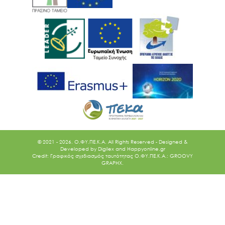
© 2021 - 2026. O.ΦΥ.ΠΕ.Κ.Α. All Rights Reserved - Designed &
Developed by
Digilex
and
Happyonline.gr
Credit: Γραφικός σχεδιασμός ταυτότητας Ο.ΦΥ.ΠΕ.Κ.Α.: GROOVY
GRAPHX.