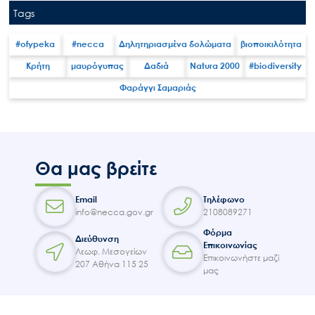
Tags
#ofypeka
#necca
Δηλητηριασμένα δολώματα
βιοποικιλότητα
Κρήτη
μαυρόγυπας
Δαδιά
Natura 2000
#biodiversity
Φαράγγι Σαμαριάς
Search
for:
Ο.ΦΥ.ΠΕ.Κ.Α.
Νέα – Δημοσιότητα
Άξονες δράσης
Θα μας βρείτε
Μ.Δ.Π.Π.
Email
Τηλέφωνο
Έργα
info@necca.gov.gr
2108089271
Εισιτήρια
Φόρμα
Διεύθυνση
Επικοινωνίας
Επικοινωνία
Λεωφ. Μεσογείων
Επικοινωνήστε μαζί
207 Αθήνα 115 25
μας