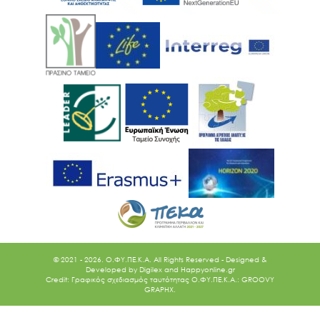
© 2021 - 2026. O.ΦΥ.ΠΕ.Κ.Α. All Rights Reserved - Designed &
Developed by
Digilex
and
Happyonline.gr
Credit: Γραφικός σχεδιασμός ταυτότητας Ο.ΦΥ.ΠΕ.Κ.Α.: GROOVY
GRAPHX.