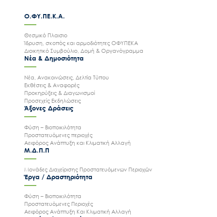
Ο.ΦΥ.ΠΕ.Κ.Α.
Θεσμικό Πλαισιο
Ίδρυση, σκοπός και αρμοδιότητες ΟΦΥΠΕΚΑ
Διοικητικό Συμβούλιο, Δομή & Οργανόγραμμα
Νέα & Δημοσιότητα
Νέα, Ανακοινώσεις, Δελτία Τύπου
Εκθέσεις & Αναφορές
Προκηρύξεις & Διαγωνισμοί
Προσεχείς Εκδηλώσεις
Άξονες Δράσεις
Φύση – Βιοποικιλότητα
Προστατευόμενες περιοχές
Αειφόρος Ανάπτυξη και Κλιματική Αλλαγή
Μ.Δ.Π.Π
Μονάδες Διαχείρισης Προστατευόμενων Περιοχών
Έργα / Δραστηριότητα
Φύση – Βιοποικιλότητα
Προστατευόμενες Περιοχές
Αειφόρος Ανάπτυξη Και Κλιματική Αλλαγή