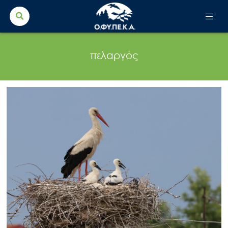
Search Button
Search
for:
πελαργός