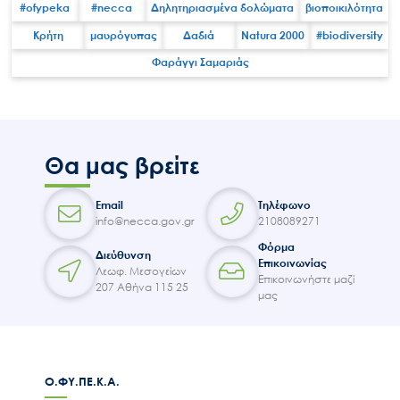
#ofypeka
#necca
Δηλητηριασμένα δολώματα
βιοποικιλότητα
Κρήτη
μαυρόγυπας
Δαδιά
Natura 2000
#biodiversity
Φαράγγι Σαμαριάς
Search
for:
Ο.ΦΥ.ΠΕ.Κ.Α.
Νέα – Δημοσιότητα
Θα μας βρείτε
Άξονες δράσης
Μ.Δ.Π.Π.
Email
Τηλέφωνο
info@necca.gov.gr
2108089271
Έργα
Φόρμα
Διεύθυνση
Εισιτήρια
Επικοινωνίας
Λεωφ. Μεσογείων
Επικοινωνήστε μαζί
207 Αθήνα 115 25
Επικοινωνία
μας
Ο.ΦΥ.ΠΕ.Κ.Α.