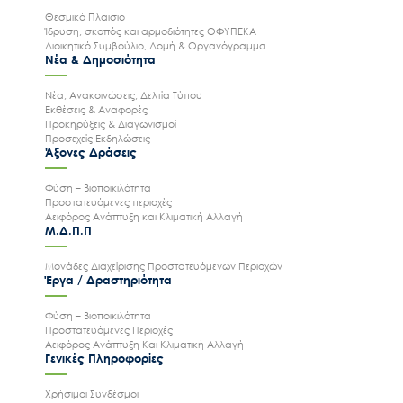
Θεσμικό Πλαισιο
Ίδρυση, σκοπός και αρμοδιότητες ΟΦΥΠΕΚΑ
Διοικητικό Συμβούλιο, Δομή & Οργανόγραμμα
Νέα & Δημοσιότητα
Νέα, Ανακοινώσεις, Δελτία Τύπου
Εκθέσεις & Αναφορές
Προκηρύξεις & Διαγωνισμοί
Προσεχείς Εκδηλώσεις
Άξονες Δράσεις
Φύση – Βιοποικιλότητα
Προστατευόμενες περιοχές
Αειφόρος Ανάπτυξη και Κλιματική Αλλαγή
Μ.Δ.Π.Π
Μονάδες Διαχείρισης Προστατευόμενων Περιοχών
Έργα / Δραστηριότητα
Φύση – Βιοποικιλότητα
Προστατευόμενες Περιοχές
Αειφόρος Ανάπτυξη Και Κλιματική Αλλαγή
Γενικές Πληροφορίες
Χρήσιμοι Συνδέσμοι