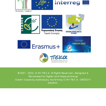
© 2021 - 2026. O.ΦΥ.ΠΕ.Κ.Α. All Rights Reserved - Designed &
Developed by
Digilex
and
Happyonline.gr
Credit: Γραφικός σχεδιασμός ταυτότητας Ο.ΦΥ.ΠΕ.Κ.Α.: GROOVY
GRAPHX.