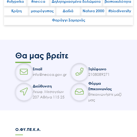
#ofypeka
#necca
Δηλητηριασμένα δολώματα
βιοποικιλότητα
Κρήτη
μαυρόγυπας
Δαδιά
Natura 2000
#biodiversity
Φαράγγι Σαμαριάς
Search
for:
Ο.ΦΥ.ΠΕ.Κ.Α.
Νέα – Δημοσιότητα
Θα μας βρείτε
Άξονες δράσης
Email
Τηλέφωνο
Μ.Δ.Π.Π.
info@necca.gov.gr
2108089271
Έργα
Φόρμα
Διεύθυνση
Επικοινωνίας
Εισιτήρια
Λεωφ. Μεσογείων
Επικοινωνήστε μαζί
207 Αθήνα 115 25
Επικοινωνία
μας
Ο.ΦΥ.ΠΕ.Κ.Α.