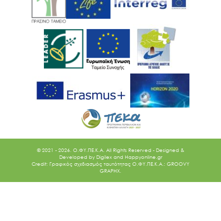
© 2021 - 2026. O.ΦΥ.ΠΕ.Κ.Α. All Rights Reserved - Designed &
Developed by
Digilex
and
Happyonline.gr
Credit: Γραφικός σχεδιασμός ταυτότητας Ο.ΦΥ.ΠΕ.Κ.Α.: GROOVY
GRAPHX.