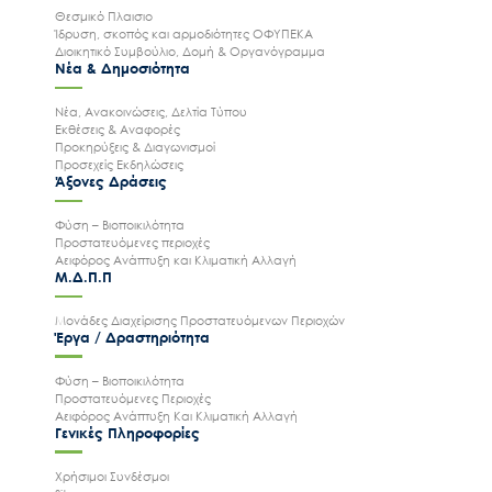
Θεσμικό Πλαισιο
Ίδρυση, σκοπός και αρμοδιότητες ΟΦΥΠΕΚΑ
Διοικητικό Συμβούλιο, Δομή & Οργανόγραμμα
Νέα & Δημοσιότητα
Νέα, Ανακοινώσεις, Δελτία Τύπου
Εκθέσεις & Αναφορές
Προκηρύξεις & Διαγωνισμοί
Προσεχείς Εκδηλώσεις
Άξονες Δράσεις
Φύση – Βιοποικιλότητα
Προστατευόμενες περιοχές
Αειφόρος Ανάπτυξη και Κλιματική Αλλαγή
Μ.Δ.Π.Π
Μονάδες Διαχείρισης Προστατευόμενων Περιοχών
Έργα / Δραστηριότητα
Φύση – Βιοποικιλότητα
Προστατευόμενες Περιοχές
Αειφόρος Ανάπτυξη Και Κλιματική Αλλαγή
Γενικές Πληροφορίες
Χρήσιμοι Συνδέσμοι