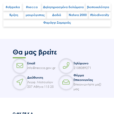
#ofypeka
#necca
Δηλητηριασμένα δολώματα
βιοποικιλότητα
Κρήτη
μαυρόγυπας
Δαδιά
Natura 2000
#biodiversity
Φαράγγι Σαμαριάς
Search
for:
Ο.ΦΥ.ΠΕ.Κ.Α.
Νέα – Δημοσιότητα
Θα μας βρείτε
Άξονες δράσης
Μ.Δ.Π.Π.
Email
Τηλέφωνο
Έργα
info@necca.gov.gr
2108089271
Φόρμα
Εισιτήρια
Διεύθυνση
Επικοινωνίας
Λεωφ. Μεσογείων
Επικοινωνία
Επικοινωνήστε μαζί
207 Αθήνα 115 25
μας
Ο.ΦΥ.ΠΕ.Κ.Α.