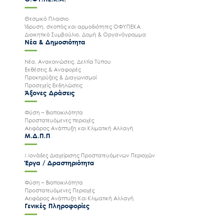
Θεσμικό Πλαισιο
Ίδρυση, σκοπός και αρμοδιότητες ΟΦΥΠΕΚΑ
Διοικητικό Συμβούλιο, Δομή & Οργανόγραμμα
Νέα & Δημοσιότητα
Νέα, Ανακοινώσεις, Δελτία Τύπου
Εκθέσεις & Αναφορές
Προκηρύξεις & Διαγωνισμοί
Προσεχείς Εκδηλώσεις
Άξονες Δράσεις
Φύση – Βιοποικιλότητα
Προστατευόμενες περιοχές
Αειφόρος Ανάπτυξη και Κλιματική Αλλαγή
Μ.Δ.Π.Π
Μονάδες Διαχείρισης Προστατευόμενων Περιοχών
Έργα / Δραστηριότητα
Φύση – Βιοποικιλότητα
Προστατευόμενες Περιοχές
Αειφόρος Ανάπτυξη Και Κλιματική Αλλαγή
Γενικές Πληροφορίες