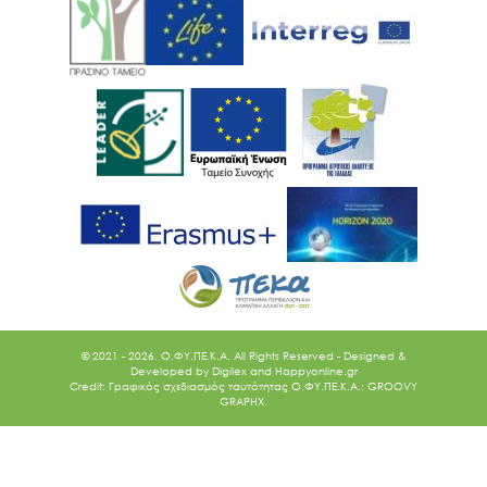
© 2021 - 2026. O.ΦΥ.ΠΕ.Κ.Α. All Rights Reserved - Designed &
Developed by
Digilex
and
Happyonline.gr
Credit: Γραφικός σχεδιασμός ταυτότητας Ο.ΦΥ.ΠΕ.Κ.Α.: GROOVY
GRAPHX.