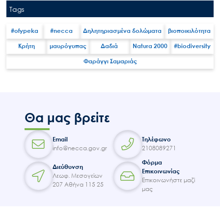
Tags
#ofypeka
#necca
Δηλητηριασμένα δολώματα
βιοποικιλότητα
Κρήτη
μαυρόγυπας
Δαδιά
Natura 2000
#biodiversity
Search
for:
Φαράγγι Σαμαριάς
Ο.ΦΥ.ΠΕ.Κ.Α.
Νέα – Δημοσιότητα
Άξονες δράσης
Θα μας βρείτε
Μ.Δ.Π.Π.
Έργα
Email
Τηλέφωνο
info@necca.gov.gr
2108089271
Εισιτήρια
Φόρμα
Επικοινωνία
Διεύθυνση
Επικοινωνίας
Λεωφ. Μεσογείων
Επικοινωνήστε μαζί
207 Αθήνα 115 25
μας