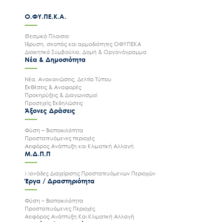
Ο.ΦΥ.ΠΕ.Κ.Α.
Θεσμικό Πλαισιο
Ίδρυση, σκοπός και αρμοδιότητες ΟΦΥΠΕΚΑ
Διοικητικό Συμβούλιο, Δομή & Οργανόγραμμα
Νέα & Δημοσιότητα
Νέα, Ανακοινώσεις, Δελτία Τύπου
Εκθέσεις & Αναφορές
Προκηρύξεις & Διαγωνισμοί
Προσεχείς Εκδηλώσεις
Άξονες Δράσεις
Φύση – Βιοποικιλότητα
Προστατευόμενες περιοχές
Αειφόρος Ανάπτυξη και Κλιματική Αλλαγή
Μ.Δ.Π.Π
Μονάδες Διαχείρισης Προστατευόμενων Περιοχών
Έργα / Δραστηριότητα
Φύση – Βιοποικιλότητα
Προστατευόμενες Περιοχές
Αειφόρος Ανάπτυξη Και Κλιματική Αλλαγή