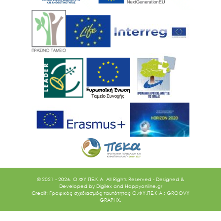
© 2021 - 2026. O.ΦΥ.ΠΕ.Κ.Α. All Rights Reserved - Designed &
Developed by
Digilex
and
Happyonline.gr
Credit: Γραφικός σχεδιασμός ταυτότητας Ο.ΦΥ.ΠΕ.Κ.Α.: GROOVY
GRAPHX.