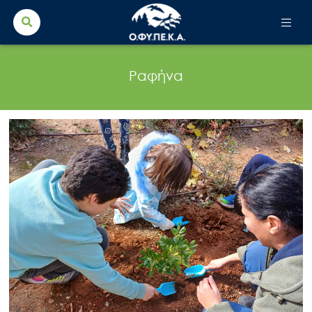
Search Button
Search
for:
Ραφήνα