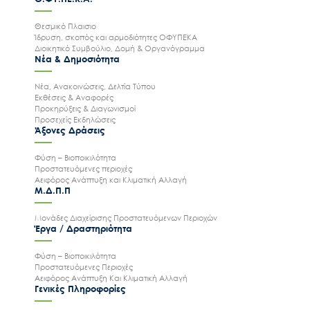
Θεσμικό Πλαισιο
Ίδρυση, σκοπός και αρμοδιότητες ΟΦΥΠΕΚΑ
Διοικητικό Συμβούλιο, Δομή & Οργανόγραμμα
Νέα & Δημοσιότητα
Νέα, Ανακοινώσεις, Δελτία Τύπου
Εκθέσεις & Αναφορές
Προκηρύξεις & Διαγωνισμοί
Προσεχείς Εκδηλώσεις
Άξονες Δράσεις
Φύση – Βιοποικιλότητα
Προστατευόμενες περιοχές
Αειφόρος Ανάπτυξη και Κλιματική Αλλαγή
Μ.Δ.Π.Π
Μονάδες Διαχείρισης Προστατευόμενων Περιοχών
Έργα / Δραστηριότητα
Φύση – Βιοποικιλότητα
Προστατευόμενες Περιοχές
Αειφόρος Ανάπτυξη Και Κλιματική Αλλαγή
Γενικές Πληροφορίες