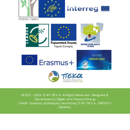
© 2021 - 2026. O.ΦΥ.ΠΕ.Κ.Α. All Rights Reserved - Designed &
Developed by
Digilex
and
Happyonline.gr
Credit: Γραφικός σχεδιασμός ταυτότητας Ο.ΦΥ.ΠΕ.Κ.Α.: GROOVY
GRAPHX.