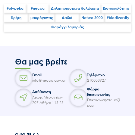
#ofypeka
#necca
Δηλητηριασμένα δολώματα
βιοποικιλότητα
Κρήτη
μαυρόγυπας
Δαδιά
Natura 2000
#biodiversity
Φαράγγι Σαμαριάς
Search
for:
Ο.ΦΥ.ΠΕ.Κ.Α.
Νέα – Δημοσιότητα
Θα μας βρείτε
Άξονες δράσης
Μ.Δ.Π.Π.
Email
Τηλέφωνο
Έργα
info@necca.gov.gr
2108089271
Φόρμα
Εισιτήρια
Διεύθυνση
Επικοινωνίας
Λεωφ. Μεσογείων
Επικοινωνία
Επικοινωνήστε μαζί
207 Αθήνα 115 25
μας
Ο.ΦΥ.ΠΕ.Κ.Α.