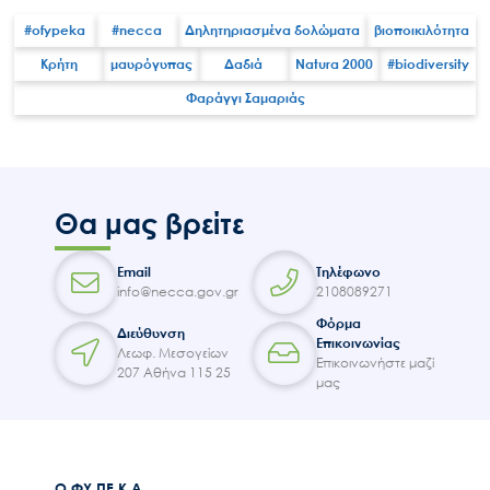
#ofypeka
#necca
Δηλητηριασμένα δολώματα
βιοποικιλότητα
Κρήτη
μαυρόγυπας
Δαδιά
Natura 2000
#biodiversity
Φαράγγι Σαμαριάς
Search
for:
Ο.ΦΥ.ΠΕ.Κ.Α.
Νέα – Δημοσιότητα
Θα μας βρείτε
Άξονες δράσης
Μ.Δ.Π.Π.
Email
Τηλέφωνο
Έργα
info@necca.gov.gr
2108089271
Φόρμα
Εισιτήρια
Διεύθυνση
Επικοινωνίας
Λεωφ. Μεσογείων
Επικοινωνία
Επικοινωνήστε μαζί
207 Αθήνα 115 25
μας
Ο.ΦΥ.ΠΕ.Κ.Α.