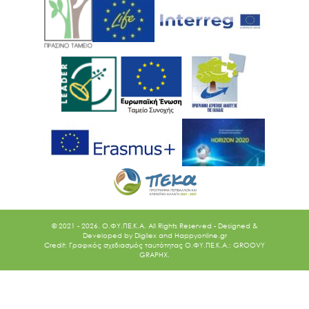
© 2021 - 2026. O.ΦΥ.ΠΕ.Κ.Α. All Rights Reserved - Designed &
Developed by
Digilex
and
Happyonline.gr
Credit: Γραφικός σχεδιασμός ταυτότητας Ο.ΦΥ.ΠΕ.Κ.Α.: GROOVY
GRAPHX.