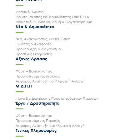
Θεσμικό Πλαισιο
Ίδρυση, σκοπός και αρμοδιότητες ΟΦΥΠΕΚΑ
Διοικητικό Συμβούλιο, Δομή & Οργανόγραμμα
Νέα & Δημοσιότητα
Νέα, Ανακοινώσεις, Δελτία Τύπου
Εκθέσεις & Αναφορές
Προκηρύξεις & Διαγωνισμοί
Προσεχείς Εκδηλώσεις
Άξονες Δράσεις
Φύση – Βιοποικιλότητα
Προστατευόμενες περιοχές
Αειφόρος Ανάπτυξη και Κλιματική Αλλαγή
Μ.Δ.Π.Π
Μονάδες Διαχείρισης Προστατευόμενων Περιοχών
Έργα / Δραστηριότητα
Φύση – Βιοποικιλότητα
Προστατευόμενες Περιοχές
Αειφόρος Ανάπτυξη Και Κλιματική Αλλαγή
Γενικές Πληροφορίες