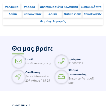
#ofypeka
#necca
Δηλητηριασμένα δολώματα
βιοποικιλότητα
Κρήτη
μαυρόγυπας
Δαδιά
Natura 2000
#biodiversity
Φαράγγι Σαμαριάς
Search
for:
Ο.ΦΥ.ΠΕ.Κ.Α.
Νέα – Δημοσιότητα
Θα μας βρείτε
Άξονες δράσης
Email
Τηλέφωνο
Μ.Δ.Π.Π.
info@necca.gov.gr
2108089271
Έργα
Φόρμα
Διεύθυνση
Επικοινωνίας
Εισιτήρια
Λεωφ. Μεσογείων
Επικοινωνήστε μαζί
207 Αθήνα 115 25
Επικοινωνία
μας
Ο.ΦΥ.ΠΕ.Κ.Α.