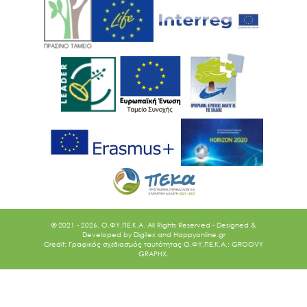
© 2021 - 2026. O.ΦΥ.ΠΕ.Κ.Α. All Rights Reserved - Designed &
Developed by
Digilex
and
Happyonline.gr
Credit: Γραφικός σχεδιασμός ταυτότητας Ο.ΦΥ.ΠΕ.Κ.Α.: GROOVY
GRAPHX.