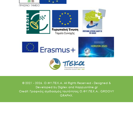
© 2021 - 2026. O.ΦΥ.ΠΕ.Κ.Α. All Rights Reserved - Designed &
Developed by
Digilex
and
Happyonline.gr
Credit: Γραφικός σχεδιασμός ταυτότητας Ο.ΦΥ.ΠΕ.Κ.Α.: GROOVY
GRAPHX.