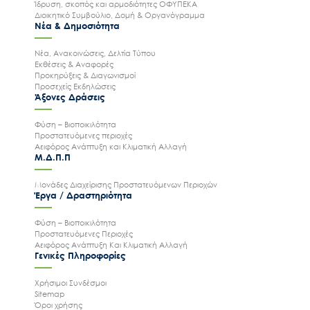
Ίδρυση, σκοπός και αρμοδιότητες ΟΦΥΠΕΚΑ
Διοικητικό Συμβούλιο, Δομή & Οργανόγραμμα
Νέα & Δημοσιότητα
Νέα, Ανακοινώσεις, Δελτία Τύπου
Εκθέσεις & Αναφορές
Προκηρύξεις & Διαγωνισμοί
Προσεχείς Εκδηλώσεις
Άξονες Δράσεις
Φύση – Βιοποικιλότητα
Προστατευόμενες περιοχές
Αειφόρος Ανάπτυξη και Κλιματική Αλλαγή
Μ.Δ.Π.Π
Μονάδες Διαχείρισης Προστατευόμενων Περιοχών
Έργα / Δραστηριότητα
Φύση – Βιοποικιλότητα
Προστατευόμενες Περιοχές
Αειφόρος Ανάπτυξη Και Κλιματική Αλλαγή
Γενικές Πληροφορίες
Χρήσιμοι Συνδέσμοι
Sitemap
Όροι χρήσης