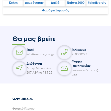
Κρήτη
μαυρόγυπας
Δαδιά
Natura 2000
#biodiversity
Φαράγγι Σαμαριάς
Search
for:
Ο.ΦΥ.ΠΕ.Κ.Α.
Νέα – Δημοσιότητα
Θα μας βρείτε
Άξονες δράσης
Μ.Δ.Π.Π.
Email
Τηλέφωνο
Έργα
info@necca.gov.gr
2108089271
Φόρμα
Εισιτήρια
Διεύθυνση
Επικοινωνίας
Λεωφ. Μεσογείων
Επικοινωνία
Επικοινωνήστε μαζί
207 Αθήνα 115 25
μας
Ο.ΦΥ.ΠΕ.Κ.Α.
Θεσμικό Πλαισιο