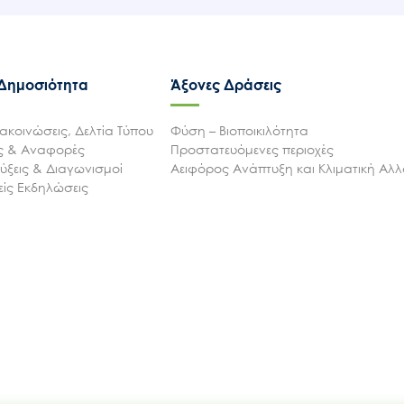
 Δημοσιότητα
Άξονες Δράσεις
ακοινώσεις, Δελτία Τύπου
Φύση – Βιοποικιλότητα
ις & Αναφορές
Προστατευόμενες περιοχές
ξεις & Διαγωνισμοί
Αειφόρος Ανάπτυξη και Κλιματική Αλ
ίς Εκδηλώσεις