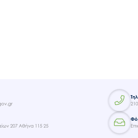
Τη
ov.gr
210
Φό
ίων 207 Αθήνα 115 25
Επι