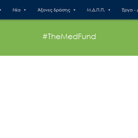
Nέα
Άξονες δράσης
Μ.Δ.Π.Π.
Έργα -
#TheMedFund