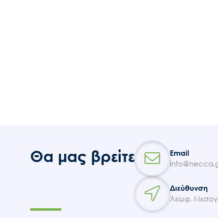
Θα μας βρείτε
Email
info@necca.g
Διεύθυνση
Λεωφ. Μεσογε