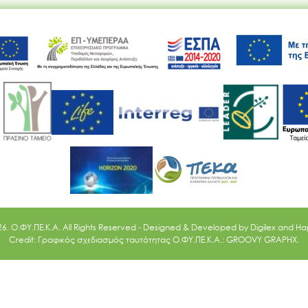
Ακολουθήστε μας
26. O.ΦΥ.ΠΕ.Κ.Α. All Rights Reserved - Designed & Developed by
Digilex
and
Ha
Credit: Γραφικός σχεδιασμός ταυτότητας Ο.ΦΥ.ΠΕ.Κ.Α.: GROOVY GRAPHX.