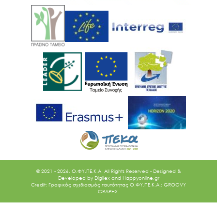
© 2021 - 2026. O.ΦΥ.ΠΕ.Κ.Α. All Rights Reserved - Designed &
Developed by
Digilex
and
Happyonline.gr
Credit: Γραφικός σχεδιασμός ταυτότητας Ο.ΦΥ.ΠΕ.Κ.Α.: GROOVY
GRAPHX.