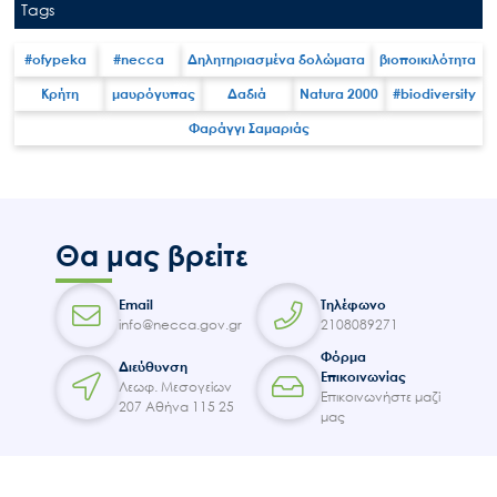
Επικοινωνία
Tags
#ofypeka
#necca
Δηλητηριασμένα δολώματα
βιοποικιλότητα
Κρήτη
μαυρόγυπας
Δαδιά
Natura 2000
#biodiversity
Φαράγγι Σαμαριάς
Θα μας βρείτε
Email
Τηλέφωνο
info@necca.gov.gr
2108089271
Φόρμα
Διεύθυνση
Επικοινωνίας
Λεωφ. Μεσογείων
Επικοινωνήστε μαζί
207 Αθήνα 115 25
μας