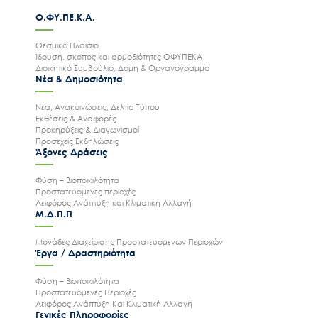
Ο.ΦΥ.ΠΕ.Κ.Α.
Θεσμικό Πλαισιο
Ίδρυση, σκοπός και αρμοδιότητες ΟΦΥΠΕΚΑ
Διοικητικό Συμβούλιο, Δομή & Οργανόγραμμα
Νέα & Δημοσιότητα
Νέα, Ανακοινώσεις, Δελτία Τύπου
Εκθέσεις & Αναφορές
Προκηρύξεις & Διαγωνισμοί
Προσεχείς Εκδηλώσεις
Άξονες Δράσεις
Φύση – Βιοποικιλότητα
Προστατευόμενες περιοχές
Αειφόρος Ανάπτυξη και Κλιματική Αλλαγή
Μ.Δ.Π.Π
Μονάδες Διαχείρισης Προστατευόμενων Περιοχών
Έργα / Δραστηριότητα
Φύση – Βιοποικιλότητα
Προστατευόμενες Περιοχές
Αειφόρος Ανάπτυξη Και Κλιματική Αλλαγή
Γενικές Πληροφορίες