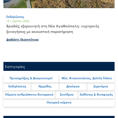
Εκδηλώσεις
19 Μαρτίου 2026
Βραδιές εξερευνητή στη Νέα Αγαθούπολη: νυχτερινές
ξεναγήσεις με ακουστική παρατήρηση
Διαβάστε Περισσότερα
Search
for:
Κατηγορίες
Ο.ΦΥ.ΠΕ.Κ.Α.
Νέα – Δημοσιότητα
Προκηρύξεις & Διαγωνισμοί
Νέα, Ανακοινώσεις, Δελτία Τύπου
Άξονες δράσης
Εκδηλώσεις
Ημερίδες
Διαύγεια
Σεμινάρια
Μ.Δ.Π.Π.
Θέματα ανθρώπινου δυναμικού
Συνέδρια
Εκθέσεις & Αναφορές
Έργα
Θεσμικά κείμενα
Εισιτήρια