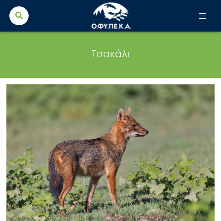
Search Button
Search
for:
Τσακάλι