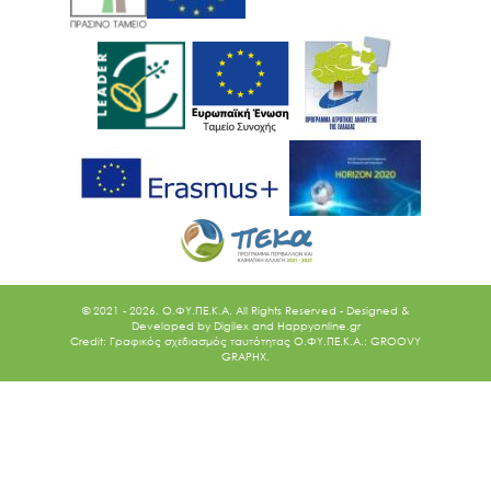
© 2021 - 2026. O.ΦΥ.ΠΕ.Κ.Α. All Rights Reserved - Designed &
Developed by
Digilex
and
Happyonline.gr
Credit: Γραφικός σχεδιασμός ταυτότητας Ο.ΦΥ.ΠΕ.Κ.Α.: GROOVY
GRAPHX.