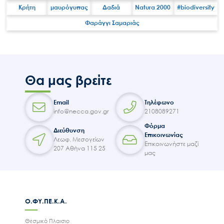
Κρήτη
μαυρόγυπας
Δαδιά
Natura 2000
#biodiversity
Φαράγγι Σαμαριάς
Search
for:
Ο.ΦΥ.ΠΕ.Κ.Α.
Νέα – Δημοσιότητα
Θα μας βρείτε
Άξονες δράσης
Μ.Δ.Π.Π.
Email
Τηλέφωνο
Έργα
info@necca.gov.gr
2108089271
Εισιτήρια
Φόρμα
Διεύθυνση
Επικοινωνίας
Λεωφ. Μεσογείων
Επικοινωνία
Επικοινωνήστε μαζί
207 Αθήνα 115 25
μας
Ο.ΦΥ.ΠΕ.Κ.Α.
Θεσμικό Πλαισιο