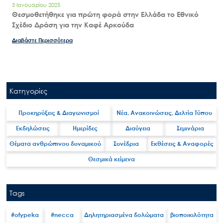
3 Ιανουαρίου 2025
Θεσμοθετήθηκε για πρώτη φορά στην Ελλάδα το Εθνικό
Σχέδιο Δράση για την Καφέ Αρκούδα
Διαβάστε Περισσότερα
Κατηγορίες
Προκηρύξεις & Διαγωνισμοί
Νέα, Ανακοινώσεις, Δελτία Τύπου
Εκδηλώσεις
Ημερίδες
Διαύγεια
Σεμινάρια
Θέματα ανθρώπινου δυναμικού
Συνέδρια
Εκθέσεις & Αναφορές
Θεσμικά κείμενα
Tags
#ofypeka
#necca
Δηλητηριασμένα δολώματα
βιοποικιλότητα