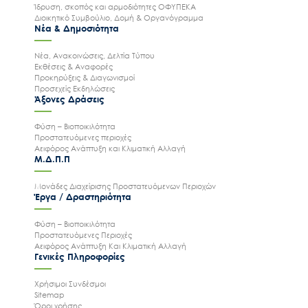
Ίδρυση, σκοπός και αρμοδιότητες ΟΦΥΠΕΚΑ
Διοικητικό Συμβούλιο, Δομή & Οργανόγραμμα
Νέα & Δημοσιότητα
Νέα, Ανακοινώσεις, Δελτία Τύπου
Εκθέσεις & Αναφορές
Προκηρύξεις & Διαγωνισμοί
Προσεχείς Εκδηλώσεις
Άξονες Δράσεις
Φύση – Βιοποικιλότητα
Προστατευόμενες περιοχές
Αειφόρος Ανάπτυξη και Κλιματική Αλλαγή
Μ.Δ.Π.Π
Μονάδες Διαχείρισης Προστατευόμενων Περιοχών
Έργα / Δραστηριότητα
Φύση – Βιοποικιλότητα
Προστατευόμενες Περιοχές
Αειφόρος Ανάπτυξη Και Κλιματική Αλλαγή
Γενικές Πληροφορίες
Χρήσιμοι Συνδέσμοι
Sitemap
Όροι χρήσης