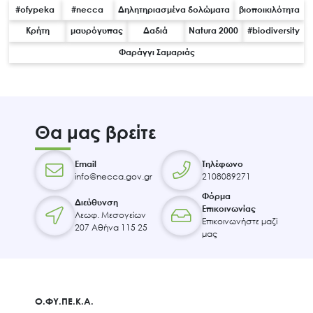
#ofypeka
#necca
Δηλητηριασμένα δολώματα
βιοποικιλότητα
Κρήτη
μαυρόγυπας
Δαδιά
Natura 2000
#biodiversity
Φαράγγι Σαμαριάς
Search
for:
Ο.ΦΥ.ΠΕ.Κ.Α.
Νέα – Δημοσιότητα
Θα μας βρείτε
Άξονες δράσης
Μ.Δ.Π.Π.
Email
Τηλέφωνο
info@necca.gov.gr
2108089271
Έργα
Φόρμα
Διεύθυνση
Εισιτήρια
Επικοινωνίας
Λεωφ. Μεσογείων
Επικοινωνήστε μαζί
Επικοινωνία
207 Αθήνα 115 25
μας
Ο.ΦΥ.ΠΕ.Κ.Α.