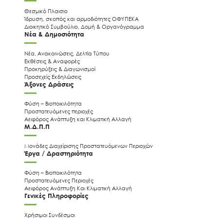
Θεσμικό Πλαισιο
Ίδρυση, σκοπός και αρμοδιότητες ΟΦΥΠΕΚΑ
Διοικητικό Συμβούλιο, Δομή & Οργανόγραμμα
Νέα & Δημοσιότητα
Νέα, Ανακοινώσεις, Δελτία Τύπου
Εκθέσεις & Αναφορές
Προκηρύξεις & Διαγωνισμοί
Προσεχείς Εκδηλώσεις
Άξονες Δράσεις
Φύση – Βιοποικιλότητα
Προστατευόμενες περιοχές
Αειφόρος Ανάπτυξη και Κλιματική Αλλαγή
Μ.Δ.Π.Π
Μονάδες Διαχείρισης Προστατευόμενων Περιοχών
Έργα / Δραστηριότητα
Φύση – Βιοποικιλότητα
Προστατευόμενες Περιοχές
Αειφόρος Ανάπτυξη Και Κλιματική Αλλαγή
Γενικές Πληροφορίες
Χρήσιμοι Συνδέσμοι