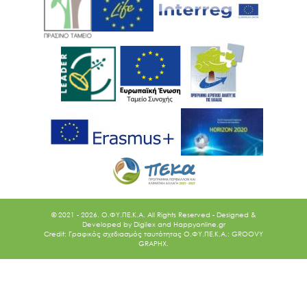
© 2021 - 2026. O.ΦΥ.ΠΕ.Κ.Α. All Rights Reserved - Designed &
Developed by
Digilex
and
Happyonline.gr
Credit: Γραφικός σχεδιασμός ταυτότητας Ο.ΦΥ.ΠΕ.Κ.Α.: GROOVY
GRAPHX.