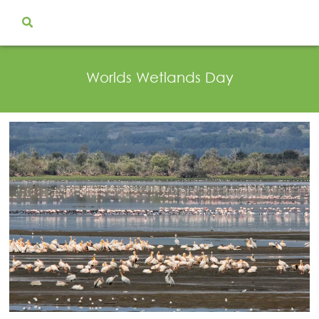
Search Button
Search
for:
Worlds Wetlands Day