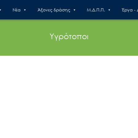
Nέα
Άξονες δράσης
Μ.Δ.Π.Π.
Έργα -
Υγρότοποι