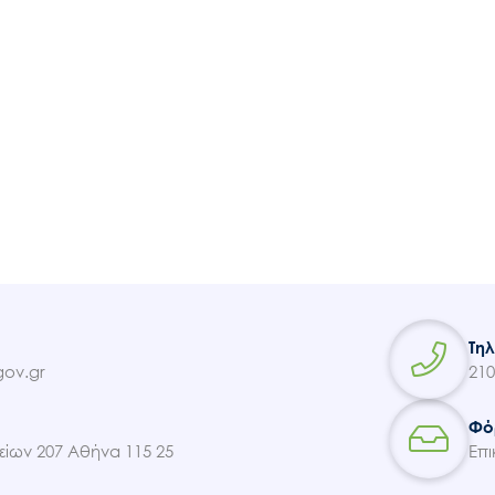
Τη
ov.gr
210
Φό
ίων 207 Αθήνα 115 25
Επι