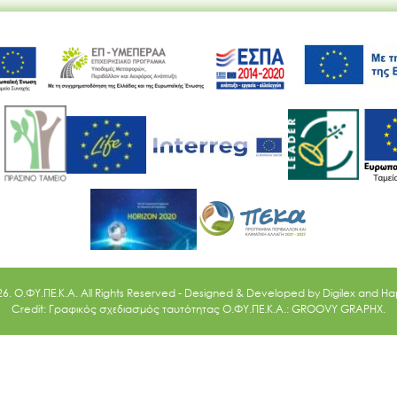
Ακολουθήστε μας
26. O.ΦΥ.ΠΕ.Κ.Α. All Rights Reserved - Designed & Developed by
Digilex
and
Ha
Credit: Γραφικός σχεδιασμός ταυτότητας Ο.ΦΥ.ΠΕ.Κ.Α.: GROOVY GRAPHX.