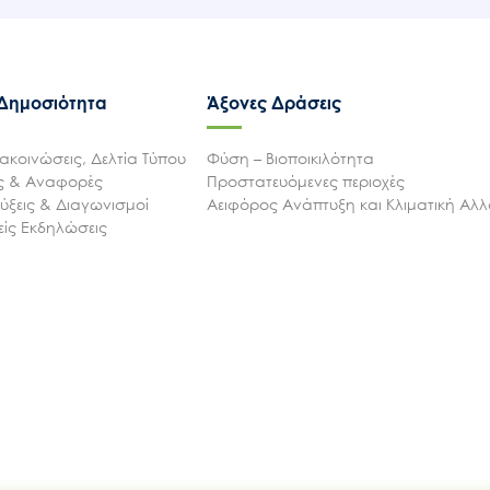
 Δημοσιότητα
Άξονες Δράσεις
ακοινώσεις, Δελτία Τύπου
Φύση – Βιοποικιλότητα
ις & Αναφορές
Προστατευόμενες περιοχές
ξεις & Διαγωνισμοί
Αειφόρος Ανάπτυξη και Κλιματική Αλ
ίς Εκδηλώσεις