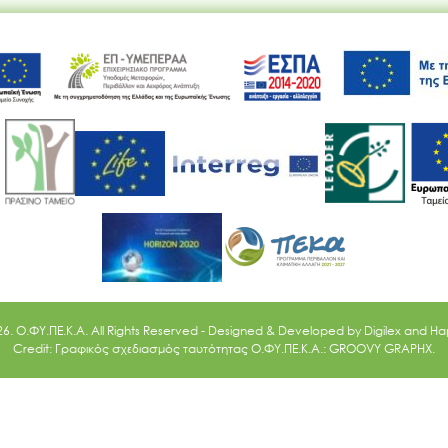
Ακολουθήστε μας
26. O.ΦΥ.ΠΕ.Κ.Α. All Rights Reserved - Designed & Developed by
Digilex
and
Ha
Credit: Γραφικός σχεδιασμός ταυτότητας Ο.ΦΥ.ΠΕ.Κ.Α.: GROOVY GRAPHX.