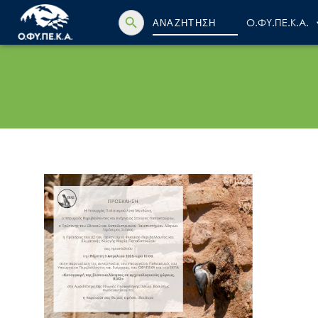
Search Button
Search
Ο.ΦΥ.ΠΕ.Κ.Α.
for: