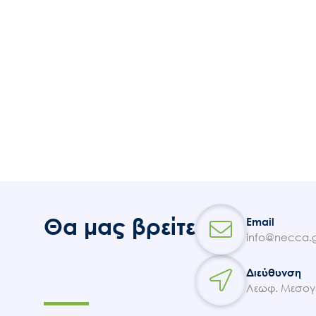
Θα μας βρείτε
Email
info@necca.g
Διεύθυνση
Λεωφ. Μεσογε