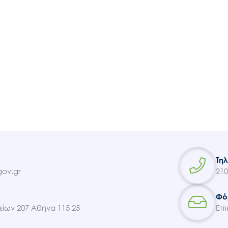
Τη
ov.gr
210
Φό
ίων 207 Αθήνα 115 25
Επι