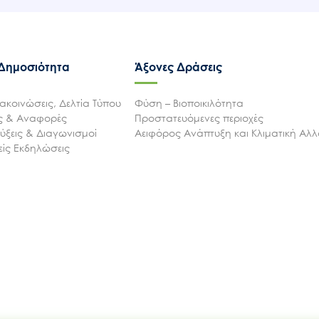
 Δημοσιότητα
Άξονες Δράσεις
ακοινώσεις, Δελτία Τύπου
Φύση – Βιοποικιλότητα
ις & Αναφορές
Προστατευόμενες περιοχές
ξεις & Διαγωνισμοί
Αειφόρος Ανάπτυξη και Κλιματική Αλ
ίς Εκδηλώσεις