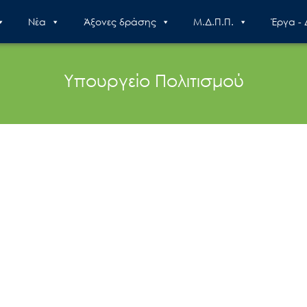
Nέα
Άξονες δράσης
Μ.Δ.Π.Π.
Έργα -
Υπουργείο Πολιτισμού