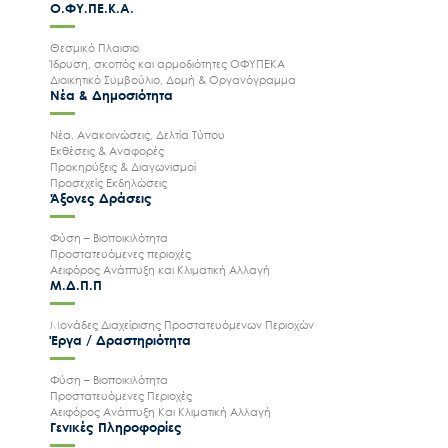
Ο.ΦΥ.ΠΕ.Κ.Α.
Θεσμικό Πλαισιο
Ίδρυση, σκοπός και αρμοδιότητες ΟΦΥΠΕΚΑ
Διοικητικό Συμβούλιο, Δομή & Οργανόγραμμα
Νέα & Δημοσιότητα
Νέα, Ανακοινώσεις, Δελτία Τύπου
Εκθέσεις & Αναφορές
Προκηρύξεις & Διαγωνισμοί
Προσεχείς Εκδηλώσεις
Άξονες Δράσεις
Φύση – Βιοποικιλότητα
Προστατευόμενες περιοχές
Αειφόρος Ανάπτυξη και Κλιματική Αλλαγή
Μ.Δ.Π.Π
Μονάδες Διαχείρισης Προστατευόμενων Περιοχών
Έργα / Δραστηριότητα
Φύση – Βιοποικιλότητα
Προστατευόμενες Περιοχές
Αειφόρος Ανάπτυξη Και Κλιματική Αλλαγή
Γενικές Πληροφορίες