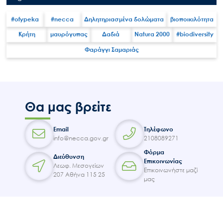
Επικοινωνία
#ofypeka
#necca
Δηλητηριασμένα δολώματα
βιοποικιλότητα
Κρήτη
μαυρόγυπας
Δαδιά
Natura 2000
#biodiversity
Φαράγγι Σαμαριάς
Θα μας βρείτε
Email
Τηλέφωνο
info@necca.gov.gr
2108089271
Φόρμα
Διεύθυνση
Επικοινωνίας
Λεωφ. Μεσογείων
Επικοινωνήστε μαζί
207 Αθήνα 115 25
μας