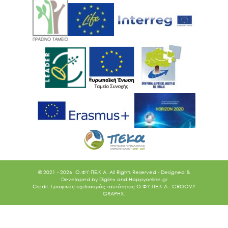
© 2021 - 2026. O.ΦΥ.ΠΕ.Κ.Α. All Rights Reserved - Designed &
Developed by
Digilex
and
Happyonline.gr
Credit: Γραφικός σχεδιασμός ταυτότητας Ο.ΦΥ.ΠΕ.Κ.Α.: GROOVY
GRAPHX.