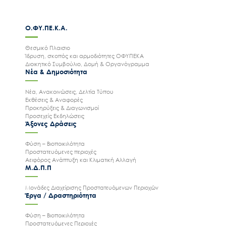
Ο.ΦΥ.ΠΕ.Κ.Α.
Θεσμικό Πλαισιο
Ίδρυση, σκοπός και αρμοδιότητες ΟΦΥΠΕΚΑ
Διοικητικό Συμβούλιο, Δομή & Οργανόγραμμα
Νέα & Δημοσιότητα
Νέα, Ανακοινώσεις, Δελτία Τύπου
Εκθέσεις & Αναφορές
Προκηρύξεις & Διαγωνισμοί
Προσεχείς Εκδηλώσεις
Άξονες Δράσεις
Φύση – Βιοποικιλότητα
Προστατευόμενες περιοχές
Αειφόρος Ανάπτυξη και Κλιματική Αλλαγή
Μ.Δ.Π.Π
Μονάδες Διαχείρισης Προστατευόμενων Περιοχών
Έργα / Δραστηριότητα
Φύση – Βιοποικιλότητα
Προστατευόμενες Περιοχές