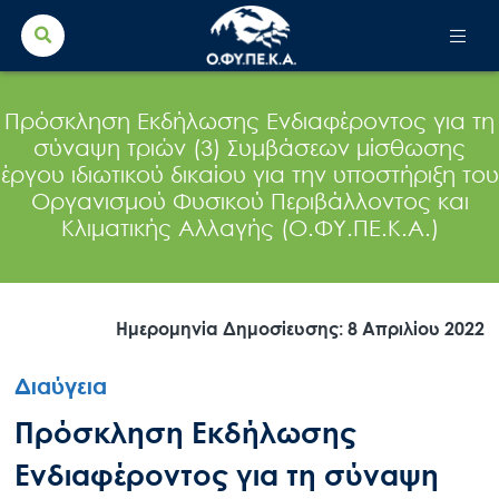
Search Button
Search
for:
Πρόσκληση Εκδήλωσης Ενδιαφέροντος για τη
σύναψη τριών (3) Συμβάσεων μίσθωσης
έργου ιδιωτικού δικαίου για την υποστήριξη του
Οργανισμού Φυσικού Περιβάλλοντος και
Κλιματικής Αλλαγής (Ο.ΦΥ.ΠΕ.Κ.Α.)
Ημερομηνία Δημοσίευσης: 8 Απριλίου 2022
Διαύγεια
Πρόσκληση Εκδήλωσης
Ενδιαφέροντος για τη σύναψη