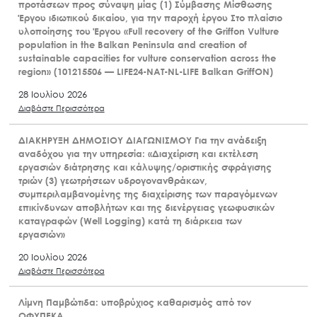
προτάσεων προς σύναψη μίας (1) Σύμβασης Μίσθωσης
Έργου ιδιωτικού δικαίου, για την παροχή έργου Στο πλαίσιο
υλοποίησης του Έργου «Full recovery of the Griffon Vulture
population in the Balkan Peninsula and creation of
sustainable capacities for vulture conservation across the
region» (101215506 — LIFE24-NAT-NL-LIFE Balkan GriffON)
28 Ιουλίου 2026
Διαβάστε Περισσότερα
ΔΙΑΚΗΡΥΞΗ ΔΗΜΟΣΙΟΥ ΔΙΑΓΩΝΙΣΜΟΥ Για την ανάδειξη
αναδόχου για την υπηρεσία: «Διαχείριση και εκτέλεση
εργασιών διάτρησης και κάλυψης/οριστικής σφράγισης
τριών (3) γεωτρήσεων υδρογονανθράκων,
συμπεριλαμβανομένης της διαχείρισης των παραγόμενων
επικίνδυνων αποβλήτων και της διενέργειας γεωφυσικών
καταγραφών (Well Logging) κατά τη διάρκεια των
εργασιών»
20 Ιουλίου 2026
Διαβάστε Περισσότερα
Λίμνη Παμβώτιδα: υποβρύχιος καθαρισμός από τον
ΟΦΥΠΕΚΑ