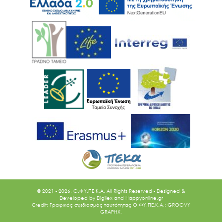
© 2021 - 2026. O.ΦΥ.ΠΕ.Κ.Α. All Rights Reserved - Designed &
Developed by
Digilex
and
Happyonline.gr
Credit: Γραφικός σχεδιασμός ταυτότητας Ο.ΦΥ.ΠΕ.Κ.Α.: GROOVY
GRAPHX.