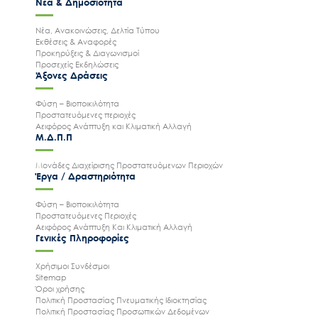
Νέα & Δημοσιότητα
Νέα, Ανακοινώσεις, Δελτία Τύπου
Εκθέσεις & Αναφορές
Προκηρύξεις & Διαγωνισμοί
Προσεχείς Εκδηλώσεις
Άξονες Δράσεις
Φύση – Βιοποικιλότητα
Προστατευόμενες περιοχές
Αειφόρος Ανάπτυξη και Κλιματική Αλλαγή
Μ.Δ.Π.Π
Μονάδες Διαχείρισης Προστατευόμενων Περιοχών
Έργα / Δραστηριότητα
Φύση – Βιοποικιλότητα
Προστατευόμενες Περιοχές
Αειφόρος Ανάπτυξη Και Κλιματική Αλλαγή
Γενικές Πληροφορίες
Χρήσιμοι Συνδέσμοι
Sitemap
Όροι χρήσης
Πολιτική Προστασίας Πνευματικής Ιδιοκτησίας
Πολιτική Προστασίας Προσωπικών Δεδομένων