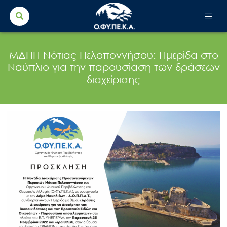
Search Button
Search
for:
ΜΔΠΠ Νότιας Πελοποννήσου: Ημερίδα στο
Ναύπλιο για την παρουσίαση των δράσεων
διαχείρισης