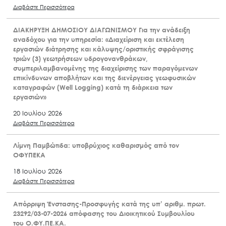
Διαβάστε Περισσότερα
ΔΙΑΚΗΡΥΞΗ ΔΗΜΟΣΙΟΥ ΔΙΑΓΩΝΙΣΜΟΥ Για την ανάδειξη
αναδόχου για την υπηρεσία: «Διαχείριση και εκτέλεση
εργασιών διάτρησης και κάλυψης/οριστικής σφράγισης
τριών (3) γεωτρήσεων υδρογονανθράκων,
συμπεριλαμβανομένης της διαχείρισης των παραγόμενων
επικίνδυνων αποβλήτων και της διενέργειας γεωφυσικών
καταγραφών (Well Logging) κατά τη διάρκεια των
εργασιών»
20 Ιουλίου 2026
Διαβάστε Περισσότερα
Λίμνη Παμβώτιδα: υποβρύχιος καθαρισμός από τον
ΟΦΥΠΕΚΑ
18 Ιουλίου 2026
Διαβάστε Περισσότερα
Απόρριψη Ένστασης-Προσφυγής κατά της υπ’ αριθμ. πρωτ.
23292/03-07-2026 απόφασης του Διοικητικού Συμβουλίου
του Ο.ΦΥ.ΠΕ.ΚΑ.