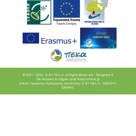
© 2021 - 2026. O.ΦΥ.ΠΕ.Κ.Α. All Rights Reserved - Designed &
Developed by
Digilex
and
Happyonline.gr
Credit: Γραφικός σχεδιασμός ταυτότητας Ο.ΦΥ.ΠΕ.Κ.Α.: GROOVY
GRAPHX.