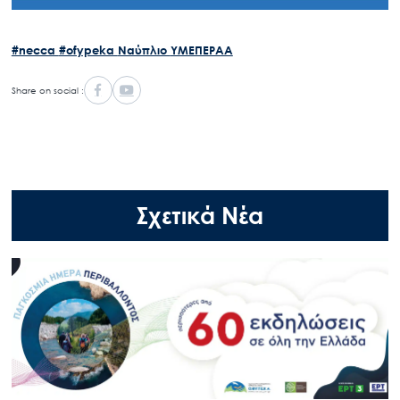
#necca
#ofypeka
Ναύπλιο
ΥΜΕΠΕΡΑΑ
Share on social :
Σχετικά Νέα
Search
for:
Ο.ΦΥ.ΠΕ.Κ.Α.
Νέα – Δημοσιότητα
Άξονες δράσης
Μ.Δ.Π.Π.
Έργα