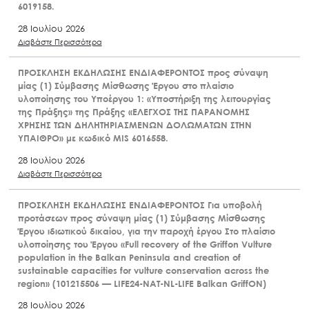
6019158.
28 Ιουλίου 2026
Διαβάστε Περισσότερα
ΠΡΟΣΚΛΗΣΗ ΕΚΔΗΛΩΣΗΣ ΕΝΔΙΑΦΕΡΟΝΤΟΣ προς σύναψη
μίας (1) Σύμβασης Μίσθωσης Έργου στο πλαίσιο
υλοποίησης του Υποέργου 1: «Υποστήριξη της λειτουργίας
της Πράξης» της Πράξης «ΕΛΕΓΧΟΣ ΤΗΣ ΠΑΡΑΝΟΜΗΣ
ΧΡΗΣΗΣ ΤΩΝ ΔΗΛΗΤΗΡΙΑΣΜΕΝΩΝ ΔΟΛΩΜΑΤΩΝ ΣΤΗΝ
ΥΠΑΙΘΡΟ» με κωδικό MIS 6016558.
28 Ιουλίου 2026
Διαβάστε Περισσότερα
ΠΡΟΣΚΛΗΣΗ ΕΚΔΗΛΩΣΗΣ ΕΝΔΙΑΦΕΡΟΝΤΟΣ Για υποβολή
προτάσεων προς σύναψη μίας (1) Σύμβασης Μίσθωσης
Έργου ιδιωτικού δικαίου, για την παροχή έργου Στο πλαίσιο
υλοποίησης του Έργου «Full recovery of the Griffon Vulture
population in the Balkan Peninsula and creation of
sustainable capacities for vulture conservation across the
region» (101215506 — LIFE24-NAT-NL-LIFE Balkan GriffON)
28 Ιουλίου 2026