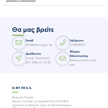
Διαβάστε Περισσότερα
Θα μας βρείτε
Email
Τηλέφωνο
info@necca.gov.gr
2108089271
Φόρμα
Διεύθυνση
Επικοινωνίας
Λεωφ. Μεσογείων
Επικοινωνήστε μαζί
207 Αθήνα 115 25
μας
Ο.ΦΥ.ΠΕ.Κ.Α.
Θεσμικό Πλαισιο
Ίδρυση, σκοπός και αρμοδιότητες ΟΦΥΠΕΚΑ
Διοικητικό Συμβούλιο, Δομή & Οργανόγραμμα