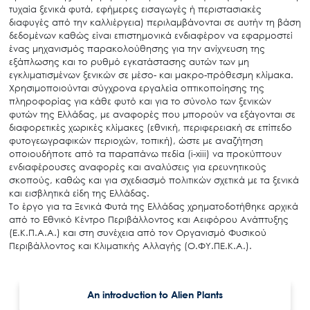
τυχαία ξενικά φυτά, εφήμερες εισαγωγές ή περιστασιακές
διαφυγές από την καλλιέργεια) περιλαμβάνονται σε αυτήν τη βάση
δεδομένων καθώς είναι επιστημονικά ενδιαφέρον να εφαρμοστεί
ένας μηχανισμός παρακολούθησης για την ανίχνευση της
εξάπλωσης και το ρυθμό εγκατάστασης αυτών των μη
εγκλιματισμένων ξενικών σε μέσο- και μακρο-πρόθεσμη κλίμακα.
Χρησιμοποιούνται σύγχρονα εργαλεία οπτικοποίησης της
πληροφορίας για κάθε φυτό και για το σύνολο των ξενικών
φυτών της Ελλάδας, με αναφορές που μπορούν να εξάγονται σε
διαφορετικές χωρικές κλίμακες (εθνική, περιφερειακή σε επίπεδο
φυτογεωγραφικών περιοχών, τοπική), ώστε με αναζήτηση
Search
οποιουδήποτε από τα παραπάνω πεδία (i-xiii) να προκύπτουν
for:
ενδιαφέρουσες αναφορές και αναλύσεις για ερευνητικούς
Ο.ΦΥ.ΠΕ.Κ.Α.
σκοπούς, καθώς και για σχεδιασμό πολιτικών σχετικά με τα ξενικά
και εισβλητικά είδη της Ελλάδας.
Νέα – Δημοσιότητα
Το έργο για τα Ξενικά Φυτά της Ελλάδας χρηματοδοτήθηκε αρχικά
Άξονες δράσης
από το Εθνικό Κέντρο Περιβάλλοντος και Αειφόρου Ανάπτυξης
(Ε.Κ.Π.Α.Α.) και στη συνέχεια από τον Οργανισμό Φυσικού
Μ.Δ.Π.Π.
Περιβάλλοντος και Κλιματικής Αλλαγής (Ο.ΦΥ.ΠΕ.Κ.Α.).
Έργα
Εισιτήρια
An introduction to Alien Plants
Επικοινωνία