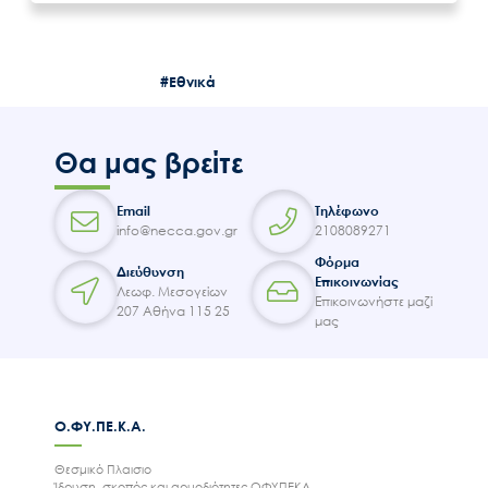
#Εθνικά
Θα μας βρείτε
Email
Τηλέφωνο
info@necca.gov.gr
2108089271
Φόρμα
Διεύθυνση
Επικοινωνίας
Λεωφ. Μεσογείων
Επικοινωνήστε μαζί
207 Αθήνα 115 25
μας
Ο.ΦΥ.ΠΕ.Κ.Α.
Θεσμικό Πλαισιο
Ίδρυση, σκοπός και αρμοδιότητες ΟΦΥΠΕΚΑ