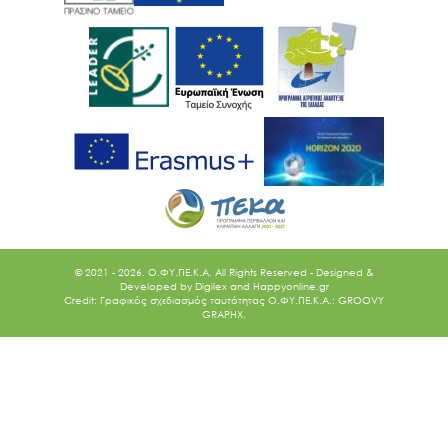
© 2021 - 2026. O.ΦΥ.ΠΕ.Κ.Α. All Rights Reserved - Designed &
Developed by
Digilex
and
Happyonline.gr
Credit: Γραφικός σχεδιασμός ταυτότητας Ο.ΦΥ.ΠΕ.Κ.Α.: GROOVY
GRAPHX.