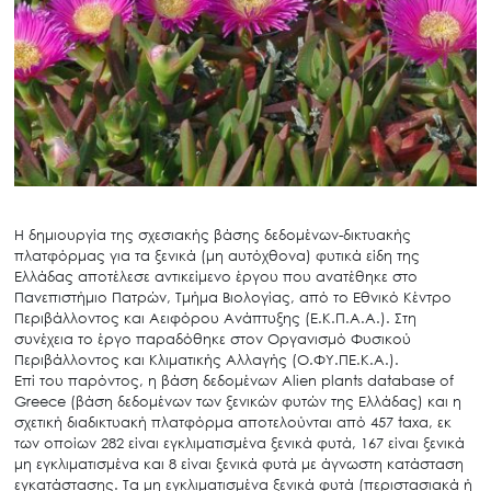
Η δημιουργία της σχεσιακής βάσης δεδομένων-δικτυακής
πλατφόρμας για τα ξενικά (μη αυτόχθονα) φυτικά είδη της
Ελλάδας αποτέλεσε αντικείμενο έργου που ανατέθηκε στο
Πανεπιστήμιο Πατρών, Τμήμα Βιολογίας, από το Εθνικό Κέντρο
Περιβάλλοντος και Αειφόρου Ανάπτυξης (Ε.Κ.Π.Α.Α.). Στη
συνέχεια το έργο παραδόθηκε στον Οργανισμό Φυσικού
Περιβάλλοντος και Κλιματικής Αλλαγής (Ο.ΦΥ.ΠΕ.Κ.Α.).
Επί του παρόντος, η βάση δεδομένων Alien plants database of
Greece (βάση δεδομένων των ξενικών φυτών της Ελλάδας) και η
σχετική διαδικτυακή πλατφόρμα αποτελούνται από 457 taxa, εκ
των οποίων 282 είναι εγκλιματισμένα ξενικά φυτά, 167 είναι ξενικά
μη εγκλιματισμένα και 8 είναι ξενικά φυτά με άγνωστη κατάσταση
εγκατάστασης. Τα μη εγκλιματισμένα ξενικά φυτά (περιστασιακά ή