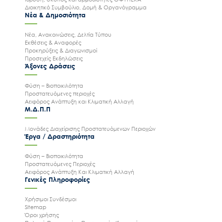
Διοικητικό Συμβούλιο, Δομή & Οργανόγραμμα
Νέα & Δημοσιότητα
Νέα, Ανακοινώσεις, Δελτία Τύπου
Εκθέσεις & Αναφορές
Προκηρύξεις & Διαγωνισμοί
Προσεχείς Εκδηλώσεις
Άξονες Δράσεις
Φύση – Βιοποικιλότητα
Προστατευόμενες περιοχές
Αειφόρος Ανάπτυξη και Κλιματική Αλλαγή
Μ.Δ.Π.Π
Μονάδες Διαχείρισης Προστατευόμενων Περιοχών
Έργα / Δραστηριότητα
Φύση – Βιοποικιλότητα
Προστατευόμενες Περιοχές
Αειφόρος Ανάπτυξη Και Κλιματική Αλλαγή
Γενικές Πληροφορίες
Χρήσιμοι Συνδέσμοι
Sitemap
Όροι χρήσης