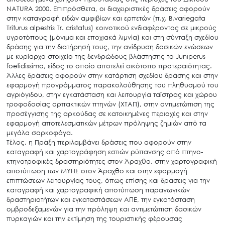
NATURA 2000. Επιπρόσθετα, οι διαχειριστικές δράσεις αφορούν
Search
στην καταγραφή ειδών αμφιβίων και ερπετών (π.χ. Β.variegata
for:
Triturus alpestris Tr. cristatus) κοινοτικού ενδιαφέροντος σε μικρούς
Ο.ΦΥ.ΠΕ.Κ.Α.
υγροτόπους (μόνιμα και εποχιακά λιμνία) και στη σύνταξη σχεδίου
Νέα – Δημοσιότητα
δράσης για την διατήρησή τους, την ανίδρυση δασικών ενώσεων
με κυρίαρχο στοιχείο της δενδρώδους βλάστησης το Juniperus
Άξονες δράσης
foetidissima, είδος το οποίο αποτελεί οικότοπο προτεραιότητας.
Άλλες δράσεις αφορούν στην κατάρτιση σχεδίου δράσης και στην
Μ.Δ.Π.Π.
εφαρμογή προγράμματος παρακολούθησης του πληθυσμού του
Έργα
αγριόγιδου, στην εγκατάσταση και λειτουργία ταΐστρας και χώρου
τροφοδοσίας αρπακτικών πτηνών (ΧΤΑΠ), στην αντιμετώπιση της
Εισιτήρια
προσέγγισης της αρκούδας σε κατοικημένες περιοχές και στην
εφαρμογή αποτελεσματικών μέτρων πρόληψης ζημιών από τα
Επικοινωνία
μεγάλα σαρκοφάγα.
Τέλος, η Πράξη περιλαμβάνει δράσεις που αφορούν στην
καταγραφή και χαρτογράφηση εστιών ρύπανσης από πτηνο-
κτηνοτροφικές δραστηριότητες στον Άραχθο, στην χαρτογραφική
αποτύπωση των ΜΥΗΣ στον Άραχθο και στην εφαρμογή
επιπτώσεων λειτουργίας τους, όπως επίσης και δράσεις για την
καταγραφή και χαρτογραφική αποτύπωση παραγωγικών
δραστηριοτήτων και εγκαταστάσεων ΑΠΕ, την εγκατάσταση
ομβροδεξαμενών για την πρόληψη και αντιμετώπιση δασικών
πυρκαγιών και την εκτίμηση της τουριστικής φέρουσας