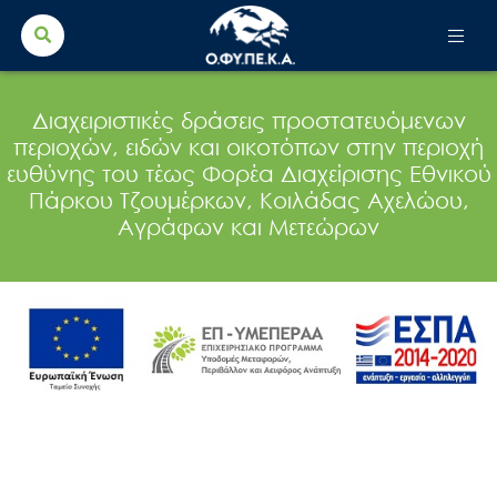
Search Button
Search
for:
Διαχειριστικές δράσεις προστατευόμενων
περιοχών, ειδών και οικοτόπων στην περιοχή
ευθύνης του τέως Φορέα Διαχείρισης Εθνικού
Πάρκου Τζουμέρκων, Κοιλάδας Αχελώου,
Αγράφων και Μετεώρων