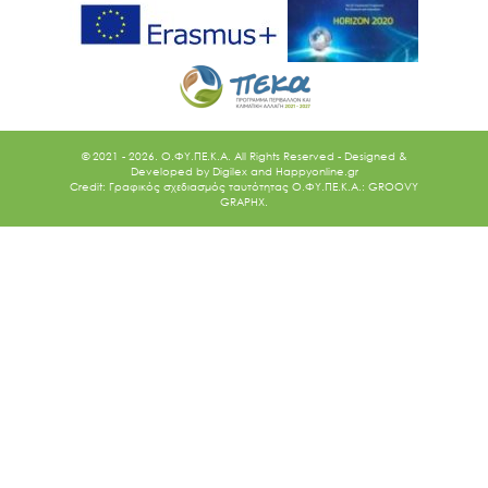
© 2021 - 2026. O.ΦΥ.ΠΕ.Κ.Α. All Rights Reserved - Designed &
Developed by
Digilex
and
Happyonline.gr
Credit: Γραφικός σχεδιασμός ταυτότητας Ο.ΦΥ.ΠΕ.Κ.Α.: GROOVY
GRAPHX.
Ακολουθήστε μας