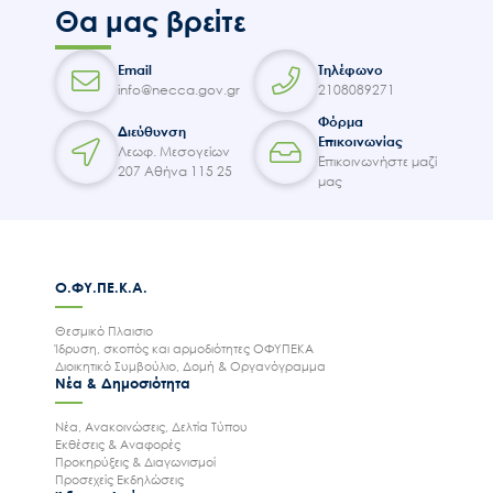
Θα μας βρείτε
Email
Τηλέφωνο
info@necca.gov.gr
2108089271
Φόρμα
Διεύθυνση
Επικοινωνίας
Λεωφ. Μεσογείων
Επικοινωνήστε μαζί
207 Αθήνα 115 25
μας
Ο.ΦΥ.ΠΕ.Κ.Α.
Θεσμικό Πλαισιο
Ίδρυση, σκοπός και αρμοδιότητες ΟΦΥΠΕΚΑ
Διοικητικό Συμβούλιο, Δομή & Οργανόγραμμα
Νέα & Δημοσιότητα
Νέα, Ανακοινώσεις, Δελτία Τύπου
Εκθέσεις & Αναφορές
Προκηρύξεις & Διαγωνισμοί
Προσεχείς Εκδηλώσεις