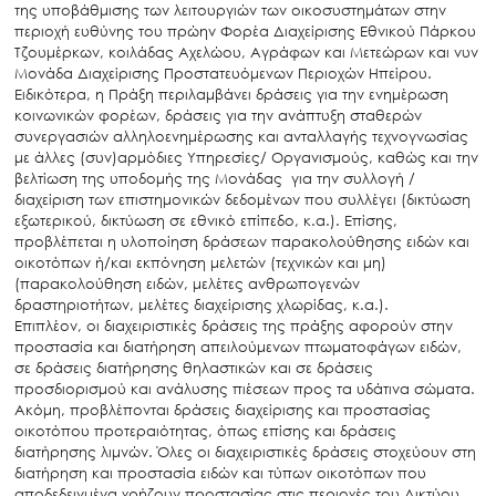
της υποβάθμισης των λειτουργιών των οικοσυστημάτων στην
περιοχή ευθύνης του πρώην Φορέα Διαχείρισης Εθνικού Πάρκου
Τζουμέρκων, κοιλάδας Αχελώου, Αγράφων και Μετεώρων και νυν
Μονάδα Διαχείρισης Προστατευόμενων Περιοχών Ηπείρου.
Ειδικότερα, η Πράξη περιλαμβάνει δράσεις για την ενημέρωση
κοινωνικών φορέων, δράσεις για την ανάπτυξη σταθερών
συνεργασιών αλληλοενημέρωσης και ανταλλαγής τεχνογνωσίας
με άλλες (συν)αρμόδιες Υπηρεσίες/ Οργανισμούς, καθώς και την
βελτίωση της υποδομής της Μονάδας για την συλλογή /
διαχείριση των επιστημονικών δεδομένων που συλλέγει (δικτύωση
εξωτερικού, δικτύωση σε εθνικό επίπεδο, κ.α.). Επίσης,
προβλέπεται η υλοποίηση δράσεων παρακολούθησης ειδών και
οικοτόπων ή/και εκπόνηση μελετών (τεχνικών και μη)
(παρακολούθηση ειδών, μελέτες ανθρωπογενών
δραστηριοτήτων, μελέτες διαχείρισης χλωρίδας, κ.α.).
Επιπλέον, οι διαχειριστικές δράσεις της πράξης αφορούν στην
προστασία και διατήρηση απειλούμενων πτωματοφάγων ειδών,
σε δράσεις διατήρησης θηλαστικών και σε δράσεις
προσδιορισμού και ανάλυσης πιέσεων προς τα υδάτινα σώματα.
Ακόμη, προβλέπονται δράσεις διαχείρισης και προστασίας
οικοτόπου προτεραιότητας, όπως επίσης και δράσεις
διατήρησης λιμνών. Όλες οι διαχειριστικές δράσεις στοχεύουν στη
διατήρηση και προστασία ειδών και τύπων οικοτόπων που
αποδεδειγμένα χρήζουν προστασίας στις περιοχές του Δικτύου