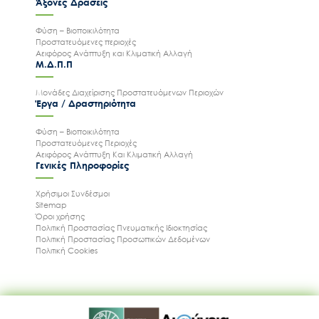
Άξονες Δράσεις
Φύση – Βιοποικιλότητα
Προστατευόμενες περιοχές
Αειφόρος Ανάπτυξη και Κλιματική Αλλαγή
Μ.Δ.Π.Π
Μονάδες Διαχείρισης Προστατευόμενων Περιοχών
Έργα / Δραστηριότητα
Φύση – Βιοποικιλότητα
Προστατευόμενες Περιοχές
Αειφόρος Ανάπτυξη Και Κλιματική Αλλαγή
Γενικές Πληροφορίες
Χρήσιμοι Συνδέσμοι
Sitemap
Όροι χρήσης
Πολιτική Προστασίας Πνευματικής Ιδιοκτησίας
Πολιτική Προστασίας Προσωπικών Δεδομένων
Πολιτική Cookies