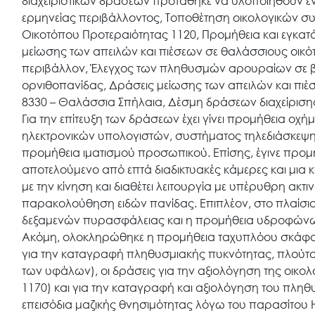
Ο.ΦΥ.ΠΕ.Κ.Α.
διαχειριστικών δράσεων προτάθηκε να υλοποιηθούν εν
ερμηνείας περιβάλλοντος, Τοποθέτηση οικολογικών σ
Οικοτόπου Προτεραιότητας 1120, Προμήθεια και εγκα
Νέα – Δημοσιότητα
μείωσης των απειλών και πιέσεων σε θαλάσσιους οικό
περιβάλλον, Έλεγχος των πληθυσμών αρουραίων σε βρ
ορνιθοπανίδας, Δράσεις μείωσης των απειλών και πιέ
Άξονες δράσης
8330 – Θαλάσσια Σπήλαια, Δέσμη δράσεων διαχείρισης
Για την επίτευξη των δράσεων έχει γίνει προμήθεια οχ
ηλεκτρονικών υπολογιστών, συστήματος τηλεδιάσκεψης
Μ.Δ.Π.Π.
προμήθεια ιματισμού προσωπικού. Επίσης, έγινε πρ
αποτελούμενο από επτά διαδικτυακές κάμερες και μια 
με την κίνηση και διαθέτει λειτουργία με υπέρυθρη ακ
Έργα
παρακολούθηση ειδών πανίδας. Επιπλέον, στο πλαίσιο τ
δεξαμενών πυρασφάλειας και η προμήθεια υδροφών
Ακόμη, ολοκληρώθηκε η προμήθεια ταχυπλόου σκάφου
Εισιτήρια
για την καταγραφή πληθυσμιακής πυκνότητας, πλούτου
των υφάλων), οι δράσεις για την αξιολόγηση της οικ
1170) και για την καταγραφή και αξιολόγηση του πληθυ
Επικοινωνία
επεισόδια μαζικής θνησιμότητας λόγω του παρασίτου 