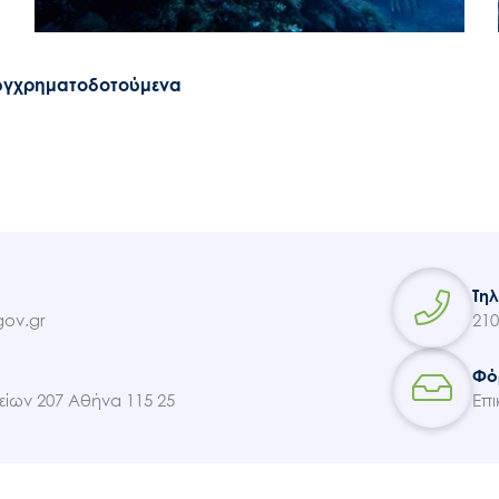
υγχρηματοδοτούμενα
Τη
ov.gr
210
Φό
ίων 207 Αθήνα 115 25
Επι