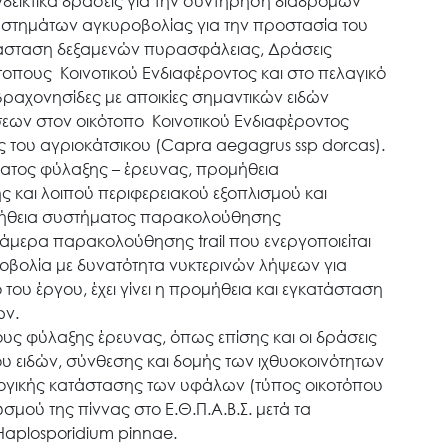
δεικτικά δράσεις για την συντήρηση διαδρομών
υστημάτων αγκυροβολίας για την προστασία του
τάσταση δεξαμενών πυρασφάλειας, Δράσεις
τοπους Κοινοτικού Ενδιαφέροντος και στο πελαγικό
αχονησίδες με αποικίες σημαντικών ειδών
σεων στον οικότοπο Κοινοτικού Ενδιαφέροντος
 του αγριοκάτσικου (Capra aegagrus ssp dorcas).
ήματος φύλαξης – έρευνας, προμήθεια
 και λοιπού περιφερειακού εξοπλισμού και
ομήθεια συστήματος παρακολούθησης
κάμερα παρακολούθησης trail που ενεργοποιείται
τινοβολία με δυνατότητα νυκτερινών λήψεων για
ου έργου, έχει γίνει η προμήθεια και εγκατάσταση
ων.
ς φύλαξης έρευνας, όπως επίσης και οι δράσεις
 ειδών, σύνθεσης και δομής των ιχθυοκοινότητων
ολογικής κατάστασης των υφάλων (τύπος οικοτόπου
σμού της πίννας στο Ε.Θ.Π.Α.Β.Σ. μετά τα
Haplosporidium pinnae.