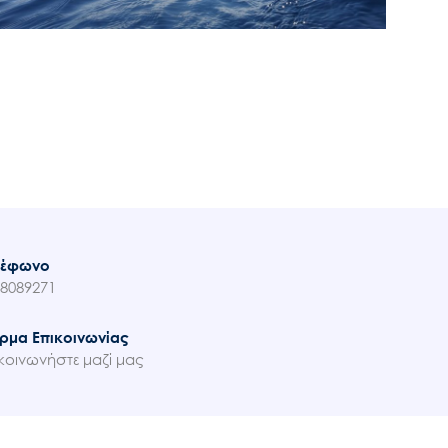
λέφωνο
8089271
ρμα Επικοινωνίας
κοινωνήστε μαζί μας