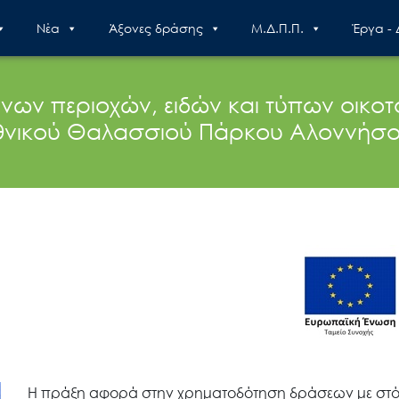
Nέα
Άξονες δράσης
Μ.Δ.Π.Π.
Έργα -
ενων περιοχών, ειδών και τύπων οικο
Εθνικού Θαλασσιού Πάρκου Αλοννήσ
Η πράξη αφορά στην χρηματοδότηση δράσεων με στόχ