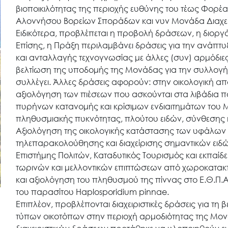
βιοποικιλότητας της περιοχής ευθύνης του τέως Φορέ
Αλοννήσου Βορείων Σποράδων και νυν Μονάδα Διαχε
Ειδικότερα, προβλέπεται η προβολή δράσεων, η διοργ
Επίσης, η Πράξη περιλαμβάνει δράσεις για την ανά
και ανταλλαγής τεχνογνωσίας με άλλες (συν) αρμόδιε
βελτίωση της υποδομής της Μονάδας για την συλλογή
συλλέγει. Άλλες δράσεις αφορούν: στην οικολογική απ
αξιολόγηση των πιέσεων που ασκούνται στα λιβάδια π
πυρήνων κατανομής και κρίσιμων ενδιαιτημάτων του 
πληθυσμιακής πυκνότητας, πλούτου ειδών, σύνθεσης 
Αξιολόγηση της οικολογικής κατάστασης των υφάλων 
τηλεπαρακολούθησης και διαχείρισης σημαντικών ειδ
Επιστήμης Πολιτών, Καταδυτικός Τουρισμός και εκπαί
τωρινών και μελλοντικών επιπτώσεων από χωροκατακτη
και αξιολόγηση του πληθυσμού της πίννας στο Ε.Θ.Π.Α.
Search
του παρασίτου Haplosporidium pinnae.
for:
Επιπλέον, προβλέπονται διαχειριστικές δράσεις για τη
τύπων οικοτόπων στην περιοχή αρμοδιότητας της Μονά