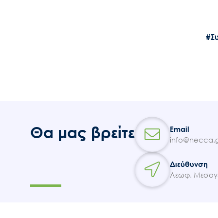
#Σ
Θα μας βρείτε
Email
info@necca.g
Διεύθυνση
Λεωφ. Μεσογε