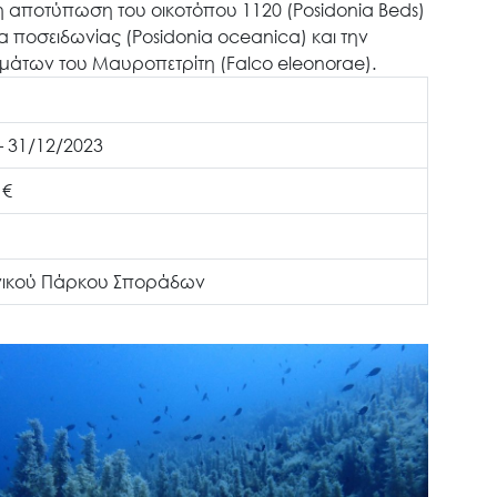
κή αποτύπωση του οικοτόπου 1120 (Posidonia Beds)
α ποσειδωνίας (Posidonia oceanica) και την
μάτων του Μαυροπετρίτη (Falco eleonorae).
– 31/12/2023
 €
ικού Πάρκου Σποράδων