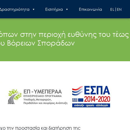
 Δραστηριότητα
Εισιτήρια
Επικοινωνία
EL
EN
τόπων στην περιοχή ευθύνης του τέως
ου Βόρειων Σποράδων
ο την προστασία και διατήρηση της