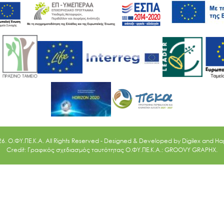
26. O.ΦΥ.ΠΕ.Κ.Α. All Rights Reserved - Designed & Developed by
Digilex
and
Ha
Credit: Γραφικός σχεδιασμός ταυτότητας Ο.ΦΥ.ΠΕ.Κ.Α.: GROOVY GRAPHX.