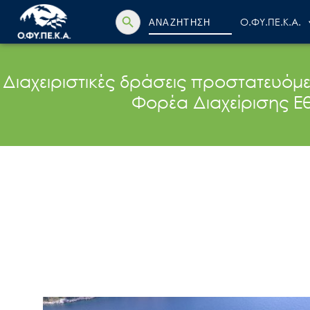
Search Button
Search
Ο.ΦΥ.ΠΕ.Κ.Α.
for:
Διαχειριστικές δράσεις προστατευόμ
Φορέα Διαχείρισης 