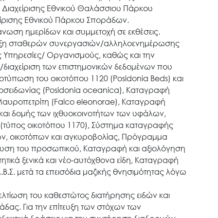
α Διαχείρισης Εθνικού Θαλάσσιου Πάρκου
ίρισης Εθνικού Πάρκου Σποράδων.
άνωση ημερίδων και συμμετοχή σε εκθέσεις.
πτυξη σταθερών συνεργασιών/αλληλοενημέρωσης
ς Υπηρεσίες/ Οργανισμούς, καθώς και την
/διαχείριση των επιστημονικών δεδομένων που
οτύπωση του οικοτόπου 1120 (Posidonia Beds) και
οσειδωνίας (Posidonia oceanica), Καταγραφή
Μαυροπετρίτη (Falco eleonorae), Καταγραφή
και δομής των ιχθυοκοινοτήτων των υφάλων,
(τύπος οικοτόπου 1170), Σύστημα καταγραφής
ών, οικοτόπων και αγκυροβολίας, Πρόγραμμα
δευση του προσωπικού, Καταγραφή και αξιολόγηση
τικά ξενικά και νέο-αυτόχθονα είδη, Καταγραφή
Β.Σ. μετά τα επεισόδια μαζικής θνησιμότητας λόγω
 βελτίωση του καθεστώτος διατήρησης ειδών και
δας. Για την επίτευξη των στόχων των