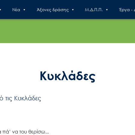
Nέα
Άξονες δράσης
Μ.Δ.Π.Π.
Έργα -
Κυκλάδες
 τις Κυκλάδες
α πά’ να του θερίσω