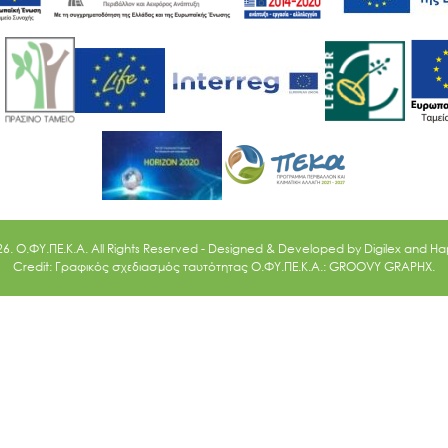
Ακολουθήστε μας
26. O.ΦΥ.ΠΕ.Κ.Α. All Rights Reserved - Designed & Developed by
Digilex
and
Ha
Credit: Γραφικός σχεδιασμός ταυτότητας Ο.ΦΥ.ΠΕ.Κ.Α.: GROOVY GRAPHX.