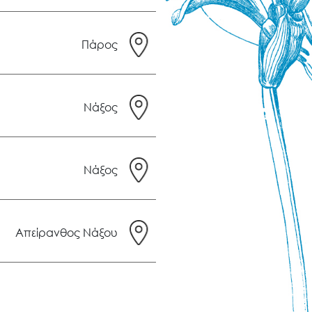
Πάρος
Νάξος
Νάξος
Απείρανθος Νάξου