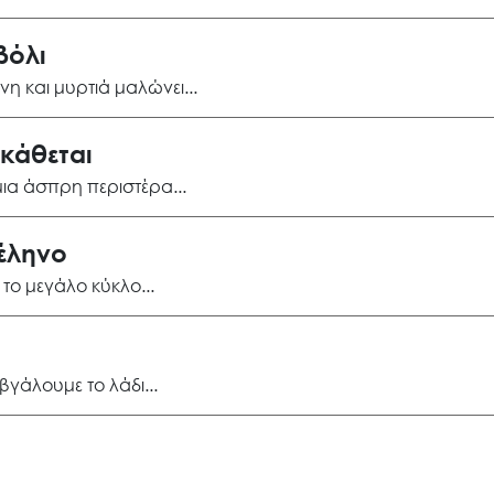
Search
for:
βόλι
Ο.ΦΥ.ΠΕ.Κ.Α.
νη και μυρτιά μαλώνει
κάθεται
Νέα – Δημοσιότητα
μια άσπρη περιστέρα
Άξονες δράσης
έληνο
 το μεγάλο κύκλο
Μ.Δ.Π.Π.
 βγάλουμε το λάδι
Έργα