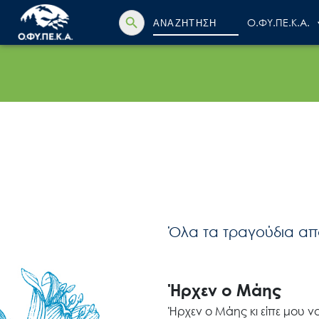
Search Button
Search
Ο.ΦΥ.ΠΕ.Κ.Α.
for:
Όλα τα τραγούδια από
Ήρχεν ο Μάης
Ήρχεν ο Μάης κι είπε μου ν