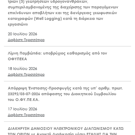
τριών (3) γεωτρήσεων υδρογονανθράκων,
συμπεριλαμβανομένης της διαχείρισης των παραγόμενων
επικίνδυνων αποβλήτων και της διενέργειας γεωφυσικών
καταγραφών (Well Logging) κατά τη διάρκεια των
εργασιών»
20 Ιουλίου 2026
Διαβάστε Περισσότερα
Λίμνη Παμβώτιδα: υποβρύχιος καθαρισμός από τον
ΟΦΥΠΕΚΑ
18 Ιουλίου 2026
Διαβάστε Περισσότερα
Απόρριψη Ένστασης-Προσφυγής κατά της υπ’ αριθμ. πρωτ.
23292/03-07-2026 απόφασης του Διοικητικού Συμβουλίου
του Ο.ΦΥ.ΠΕ.ΚΑ.
17 Ιουλίου 2026
Διαβάστε Περισσότερα
ΔΙΑΚΗΡΥΞΗ ΔΗΜΟΣΙΟΥ ΗΛΕΚΤΡΟΝΙΚΟΥ ΔΙΑΓΩΝΙΣΜΟΥ ΚΑΤΩ
ΤΩΝ ΟΡΙΩΝ με Ανοικτή Διαδικασία μέσω ΕΣΗΔΗΣ ΓΙΑ ΤΗΝ