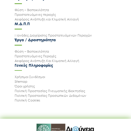
Φύση – Βιοποικιλότητα
Προστατευόμενες περιοχές
Αειφόρος Ανάπτυξη και Κλιματική Αλλαγή
Μ.Δ.Π.Π
Μονάδες Διαχείρισης Προστατευόμενων Περιοχών
Έργα / Δραστηριότητα
Φύση – Βιοποικιλότητα
Προστατευόμενες Περιοχές
Αειφόρος Ανάπτυξη Και Κλιματική Αλλαγή
Γενικές Πληροφορίες
Χρήσιμοι Συνδέσμοι
Sitemap
Όροι χρήσης
Πολιτική Προστασίας Πνευματικής Ιδιοκτησίας
Πολιτική Προστασίας Προσωπικών Δεδομένων
Πολιτική Cookies
Ακολουθήστε μας