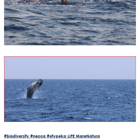
#biodiversity
#necca
#ofypeka
LIFE MareNatura