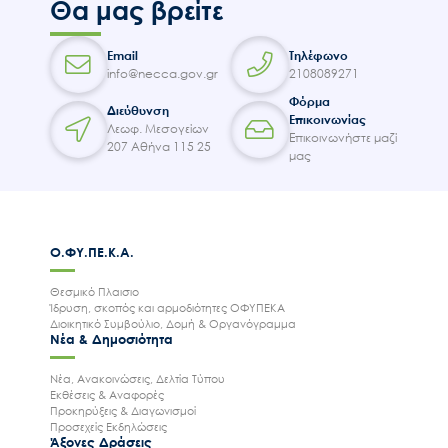
Θα μας βρείτε
Email
Τηλέφωνο
info@necca.gov.gr
2108089271
Φόρμα
Διεύθυνση
Επικοινωνίας
Λεωφ. Μεσογείων
Επικοινωνήστε μαζί
207 Αθήνα 115 25
μας
Ο.ΦΥ.ΠΕ.Κ.Α.
Θεσμικό Πλαισιο
Ίδρυση, σκοπός και αρμοδιότητες ΟΦΥΠΕΚΑ
Διοικητικό Συμβούλιο, Δομή & Οργανόγραμμα
Νέα & Δημοσιότητα
Νέα, Ανακοινώσεις, Δελτία Τύπου
Εκθέσεις & Αναφορές
Προκηρύξεις & Διαγωνισμοί
Προσεχείς Εκδηλώσεις
Άξονες Δράσεις