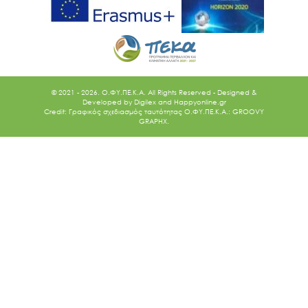
© 2021 - 2026. O.ΦΥ.ΠΕ.Κ.Α. All Rights Reserved - Designed &
Developed by
Digilex
and
Happyonline.gr
Credit: Γραφικός σχεδιασμός ταυτότητας Ο.ΦΥ.ΠΕ.Κ.Α.: GROOVY
GRAPHX.