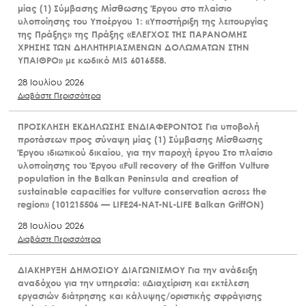
μίας (1) Σύμβασης Μίσθωσης Έργου στο πλαίσιο
υλοποίησης του Υποέργου 1: «Υποστήριξη της λειτουργίας
της Πράξης» της Πράξης «ΕΛΕΓΧΟΣ ΤΗΣ ΠΑΡΑΝΟΜΗΣ
ΧΡΗΣΗΣ ΤΩΝ ΔΗΛΗΤΗΡΙΑΣΜΕΝΩΝ ΔΟΛΩΜΑΤΩΝ ΣΤΗΝ
ΥΠΑΙΘΡΟ» με κωδικό MIS 6016558.
28 Ιουλίου 2026
Διαβάστε Περισσότερα
ΠΡΟΣΚΛΗΣΗ ΕΚΔΗΛΩΣΗΣ ΕΝΔΙΑΦΕΡΟΝΤΟΣ Για υποβολή
προτάσεων προς σύναψη μίας (1) Σύμβασης Μίσθωσης
Έργου ιδιωτικού δικαίου, για την παροχή έργου Στο πλαίσιο
υλοποίησης του Έργου «Full recovery of the Griffon Vulture
population in the Balkan Peninsula and creation of
sustainable capacities for vulture conservation across the
region» (101215506 — LIFE24-NAT-NL-LIFE Balkan GriffON)
28 Ιουλίου 2026
Διαβάστε Περισσότερα
ΔΙΑΚΗΡΥΞΗ ΔΗΜΟΣΙΟΥ ΔΙΑΓΩΝΙΣΜΟΥ Για την ανάδειξη
αναδόχου για την υπηρεσία: «Διαχείριση και εκτέλεση
εργασιών διάτρησης και κάλυψης/οριστικής σφράγισης