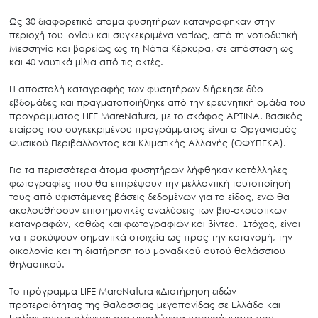
Ως 30 διαφορετικά άτομα φυσητήρων καταγράφηκαν στην
περιοχή του Ιονίου και συγκεκριμένα νοτίως, από τη νοτιοδυτική
Μεσσηνία και βορείως ως τη Νότια Κέρκυρα, σε απόσταση ως
και 40 ναυτικά μίλια από τις ακτές.
Η αποστολή καταγραφής των φυσητήρων διήρκησε δύο
εβδομάδες και πραγματοποιήθηκε από την ερευνητική ομάδα του
προγράμματος LIFE MareNatura, με το σκάφος APTINA. Βασικός
εταίρος του συγκεκριμένου προγράμματος είναι ο Οργανισμός
Φυσικού Περιβάλλοντος και Κλιματικής Αλλαγής (ΟΦΥΠΕΚΑ).
Για τα περισσότερα άτομα φυσητήρων λήφθηκαν κατάλληλες
φωτογραφίες που θα επιτρέψουν την μελλοντική ταυτοποίησή
τους από υφιστάμενες βάσεις δεδομένων για το είδος, ενώ θα
ακολουθήσουν επιστημονικές αναλύσεις των βιο-ακουστικών
καταγραφών, καθώς και φωτογραφιών και βίντεο. Στόχος, είναι
να προκύψουν σημαντικά στοιχεία ως προς την κατανομή, την
οικολογία και τη διατήρηση του μοναδικού αυτού θαλάσσιου
θηλαστικού.
Το πρόγραμμα LIFE MareNatura «Διατήρηση ειδών
προτεραιότητας της θαλάσσιας μεγαπανίδας σε Ελλάδα και