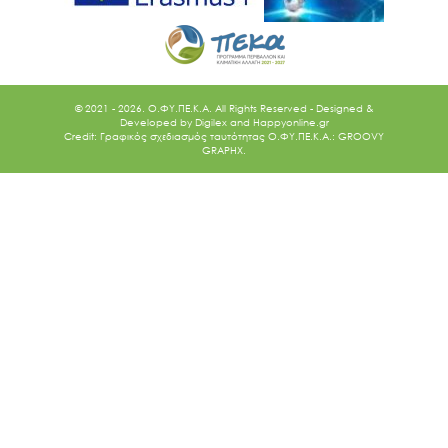
© 2021 - 2026. O.ΦΥ.ΠΕ.Κ.Α. All Rights Reserved - Designed &
Developed by
Digilex
and
Happyonline.gr
Credit: Γραφικός σχεδιασμός ταυτότητας Ο.ΦΥ.ΠΕ.Κ.Α.: GROOVY
GRAPHX.