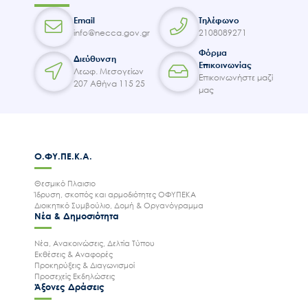
Email
Τηλέφωνο
info@necca.gov.gr
2108089271
Φόρμα
Διεύθυνση
Επικοινωνίας
Λεωφ. Μεσογείων
Επικοινωνήστε μαζί
207 Αθήνα 115 25
μας
Ο.ΦΥ.ΠΕ.Κ.Α.
Θεσμικό Πλαισιο
Ίδρυση, σκοπός και αρμοδιότητες ΟΦΥΠΕΚΑ
Διοικητικό Συμβούλιο, Δομή & Οργανόγραμμα
Νέα & Δημοσιότητα
Νέα, Ανακοινώσεις, Δελτία Τύπου
Εκθέσεις & Αναφορές
Προκηρύξεις & Διαγωνισμοί
Προσεχείς Εκδηλώσεις
Άξονες Δράσεις