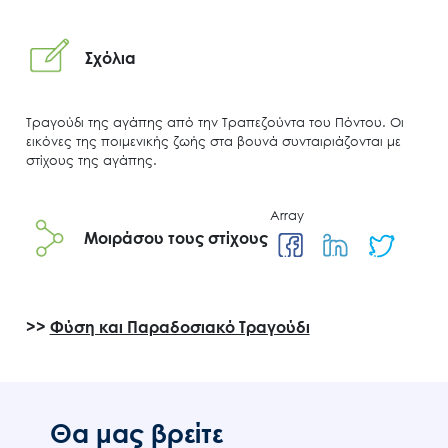
Σχόλια
Τραγούδι της αγάπης από την Τραπεζούντα του Πόντου. Οι
εικόνες της ποιμενικής ζωής στα βουνά συνταιριάζονται με
στίχους της αγάπης.
Array
Search
for:
Μοιράσου τους στίχους
Ο.ΦΥ.ΠΕ.Κ.Α.
Νέα – Δημοσιότητα
Άξονες δράσης
>>
Φύση και Παραδοσιακό Τραγούδι
Μ.Δ.Π.Π.
Έργα
Εισιτήρια
Θα μας βρείτε
Επικοινωνία