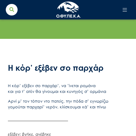
Search Button
Search
for:
Η κόρ’ εξέβεν σο παρχάρ
Η κόρ’ εξέβεν σο παρχάρ’, να ’ίνεται ρομάνα
και για τ’ ατέν θα γίνουμαι και κυνηγός σ’ ορμάνια
Αρνί μ’ τον τόπον ντο πατείς, την πόδα σ’ εγνωρίζω
γομούται παρχαρί’ νερόν, κλίσκουμαι κά’ και πίνω
εξέβεν: βγήκε, ανέβηκε