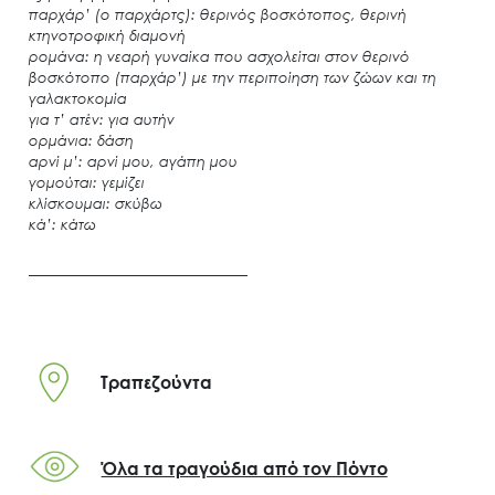
παρχάρ’ (ο παρχάρτς): θερινός βοσκότοπος, θερινή
κτηνοτροφική διαμονή
ρομάνα: η νεαρή γυναίκα που ασχολείται στον θερινό
βοσκότοπο (παρχάρ’) με την περιποίηση των ζώων και τη
γαλακτοκομία
για τ’ ατέν: για αυτήν
ορμάνια: δάση
αρνί μ’: αρνί μου, αγάπη μου
γομούται: γεμίζει
κλίσκουμαι: σκύβω
κά’: κάτω
Τραπεζούντα
Όλα τα τραγούδια από τον Πόντο