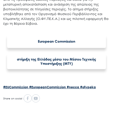
μεταπυρική αποκατάσταση και ανάσχεση της απώλειας της
βιοποικιλότητας σε πληγείσες περιοχές. Το αίτημα στήριξης
υποβλήθηκε από τον Οργανισμό Φυσικού Περιβάλλοντος και
Κλιματικής Αλλαγής (Ο.ΦΥ.ΠΕ.Κ.Α.) και ως πιλοτική εφαρμογή θα
έχει τη Βόρεια Εύβοια.
European Commission
στήριξη της Ελλάδας μέσω του Μέσου Τεχνικής
Υποστήριξης (MTY)
#EUCommission
#EuropeanCommission
#necca
#ofypeka
Share on social :