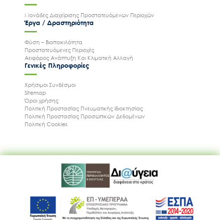
Μονάδες Διαχείρισης Προστατευόμενων Περιοχών
Έργα / Δραστηριότητα
Φύση – Βιοποικιλότητα
Προστατευόμενες Περιοχές
Αειφόρος Ανάπτυξη Και Κλιματική Αλλαγή
Γενικές Πληροφορίες
Χρήσιμοι Συνδέσμοι
Sitemap
Όροι χρήσης
Πολιτική Προστασίας Πνευματικής Ιδιοκτησίας
Πολιτική Προστασίας Προσωπικών Δεδομένων
Πολιτική Cookies