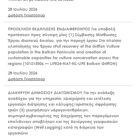
28 Ιουλίου 2026
Διαβάστε Περισσότερα
ΠΡΟΣΚΛΗΣΗ ΕΚΔΗΛΩΣΗΣ ΕΝΔΙΑΦΕΡΟΝΤΟΣ Για υποβολή
προτάσεων προς σύναψη μίας (1) Σύμβασης Μίσθωσης
Έργου ιδιωτικού δικαίου, για την παροχή έργου Στο πλαίσιο
υλοποίησης του Έργου «Full recovery of the Griffon Vulture
population in the Balkan Peninsula and creation of
sustainable capacities for vulture conservation across the
region» (101215506 — LIFE24-NAT-NL-LIFE Balkan GriffON)
28 Ιουλίου 2026
Διαβάστε Περισσότερα
ΔΙΑΚΗΡΥΞΗ ΔΗΜΟΣΙΟΥ ΔΙΑΓΩΝΙΣΜΟΥ Για την ανάδειξη
αναδόχου για την υπηρεσία: «Διαχείριση και εκτέλεση
εργασιών διάτρησης και κάλυψης/οριστικής σφράγισης
τριών (3) γεωτρήσεων υδρογονανθράκων,
συμπεριλαμβανομένης της διαχείρισης των παραγόμενων
επικίνδυνων αποβλήτων και της διενέργειας γεωφυσικών
καταγραφών (Well Logging) κατά τη διάρκεια των
εργασιών»