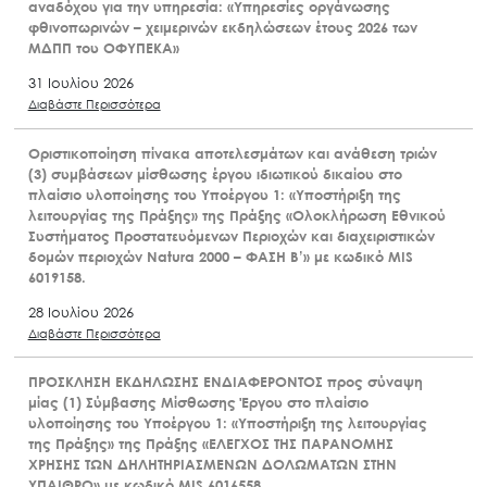
αναδόχου για την υπηρεσία: «Υπηρεσίες οργάνωσης
φθινοπωρινών – χειμερινών εκδηλώσεων έτους 2026 των
ΜΔΠΠ του ΟΦΥΠΕΚΑ»
31 Ιουλίου 2026
Διαβάστε Περισσότερα
Οριστικοποίηση πίνακα αποτελεσμάτων και ανάθεση τριών
(3) συμβάσεων μίσθωσης έργου ιδιωτικού δικαίου στο
πλαίσιο υλοποίησης του Υποέργου 1: «Υποστήριξη της
λειτουργίας της Πράξης» της Πράξης «Ολοκλήρωση Εθνικού
Συστήματος Προστατευόμενων Περιοχών και διαχειριστικών
δομών περιοχών Natura 2000 – ΦΑΣΗ Β’» με κωδικό MIS
6019158.
28 Ιουλίου 2026
Διαβάστε Περισσότερα
ΠΡΟΣΚΛΗΣΗ ΕΚΔΗΛΩΣΗΣ ΕΝΔΙΑΦΕΡΟΝΤΟΣ προς σύναψη
μίας (1) Σύμβασης Μίσθωσης Έργου στο πλαίσιο
υλοποίησης του Υποέργου 1: «Υποστήριξη της λειτουργίας
της Πράξης» της Πράξης «ΕΛΕΓΧΟΣ ΤΗΣ ΠΑΡΑΝΟΜΗΣ
ΧΡΗΣΗΣ ΤΩΝ ΔΗΛΗΤΗΡΙΑΣΜΕΝΩΝ ΔΟΛΩΜΑΤΩΝ ΣΤΗΝ
ΥΠΑΙΘΡΟ» με κωδικό MIS 6016558.