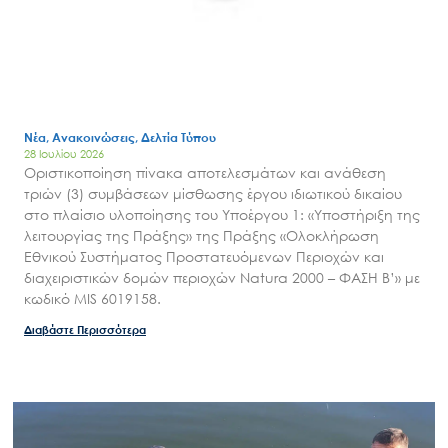
Νέα, Ανακοινώσεις, Δελτία Τύπου
28 Ιουλίου 2026
Οριστικοποίηση πίνακα αποτελεσμάτων και ανάθεση
τριών (3) συμβάσεων μίσθωσης έργου ιδιωτικού δικαίου
στο πλαίσιο υλοποίησης του Υποέργου 1: «Υποστήριξη της
Search
λειτουργίας της Πράξης» της Πράξης «Ολοκλήρωση
for:
Εθνικού Συστήματος Προστατευόμενων Περιοχών και
Ο.ΦΥ.ΠΕ.Κ.Α.
διαχειριστικών δομών περιοχών Natura 2000 – ΦΑΣΗ Β’» με
Νέα – Δημοσιότητα
κωδικό MIS 6019158.
Άξονες δράσης
Διαβάστε Περισσότερα
Μ.Δ.Π.Π.
Έργα
Εισιτήρια