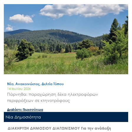
Νέα, Ανακοινώσεις, Δελτία Τύπου
14 Ιουλίου 2026
Πάρνηθα: παραχώρηση δέκα ηλεκτροφόρων
περιφράξεων σε κτηνοτρόφους
Διαβάστε Περισσότερα
Nέα Δημοσιότητα
ΔΙΑΚΗΡΥΞΗ ΔΗΜΟΣΙΟΥ ΔΙΑΓΩΝΙΣΜΟΥ Για την ανάδειξη