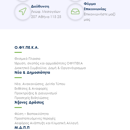
Φόρμα
Διεύθυνση
Επικοινωνίας
Λεωφ. Μεσογείων
Επικοινωνήστε μαζί
207 Αθήνα 115 25
μας
Ο.ΦΥ.ΠΕ.Κ.Α.
Θεσμικό Πλαισιο
Ίδρυση, σκοπός και αρμοδιότητες ΟΦΥΠΕΚΑ
Διοικητικό Συμβούλιο, Δομή & Οργανόγραμμα
Νέα & Δημοσιότητα
Νέα, Ανακοινώσεις, Δελτία Τύπου
Εκθέσεις & Αναφορές
Προκηρύξεις & Διαγωνισμοί
Προσεχείς Εκδηλώσεις
Άξονες Δράσεις
Φύση – Βιοποικιλότητα
Προστατευόμενες περιοχές
Αειφόρος Ανάπτυξη και Κλιματική Αλλαγή
Μ.Δ.Π.Π