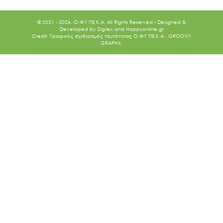
© 2021 - 2026. O.ΦΥ.ΠΕ.Κ.Α. All Rights Reserved - Designed &
Developed by
Digilex
and
Happyonline.gr
Credit: Γραφικός σχεδιασμός ταυτότητας Ο.ΦΥ.ΠΕ.Κ.Α.: GROOVY
GRAPHX.