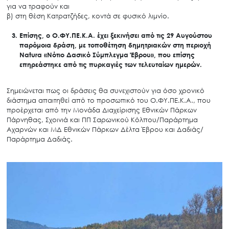
για να τραφούν και
β) στη θέση Κατρατζήδες, κοντά σε φυσικό λιμνίο.
Επίσης, ο Ο.ΦΥ.ΠΕ.Κ.Α. έχει ξεκινήσει από τις 29 Αυγούστου
παρόμοια δράση, με τοποθέτηση δημητριακών στη περιοχή
Natura «Νότιο Δασικό Σύμπλεγμα Έβρου», που επίσης
επηρεάστηκε από τις πυρκαγιές των τελευταίων ημερών.
Σημειώνεται πως οι δράσεις θα συνεχιστούν για όσο χρονικό
διάστημα απαιτηθεί από το προσωπικό του Ο.ΦΥ.ΠΕ.Κ.Α., που
προέρχεται από την Μονάδα Διαχείρισης Εθνικών Πάρκων
Πάρνηθας, Σχοινιά και ΠΠ Σαρωνικού Κόλπου/Παράρτημα
Αχαρνών και ΜΔ Εθνικών Πάρκων Δέλτα Έβρου και Δαδιάς/
Παράρτημα Δαδιάς.