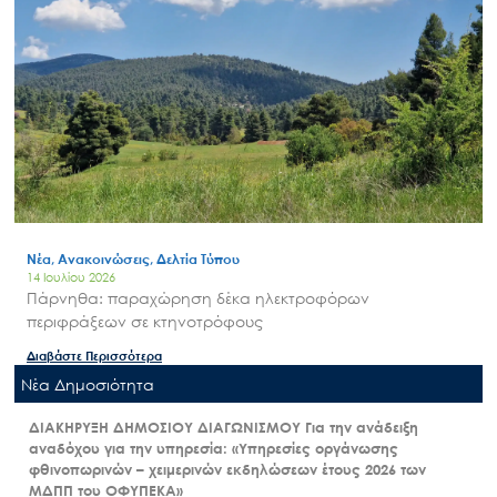
Νέα, Ανακοινώσεις, Δελτία Τύπου
14 Ιουλίου 2026
Πάρνηθα: παραχώρηση δέκα ηλεκτροφόρων
περιφράξεων σε κτηνοτρόφους
Διαβάστε Περισσότερα
Nέα Δημοσιότητα
ΔΙΑΚΗΡΥΞΗ ΔΗΜΟΣΙΟΥ ΔΙΑΓΩΝΙΣΜΟΥ Για την ανάδειξη
αναδόχου για την υπηρεσία: «Υπηρεσίες οργάνωσης
φθινοπωρινών – χειμερινών εκδηλώσεων έτους 2026 των
ΜΔΠΠ του ΟΦΥΠΕΚΑ»