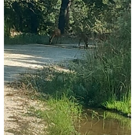
Search
for:
Ο.ΦΥ.ΠΕ.Κ.Α.
Νέα – Δημοσιότητα
Άξονες δράσης
Μ.Δ.Π.Π.
Έργα
Εισιτήρια
Επικοινωνία