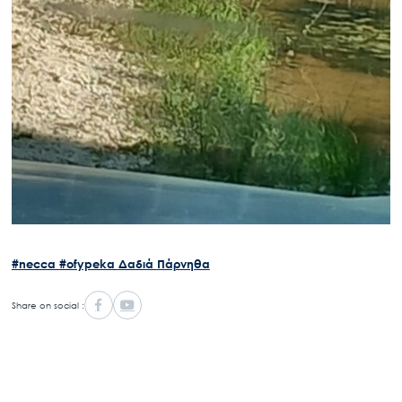
#necca
#ofypeka
Δαδιά
Πάρνηθα
Share on social :