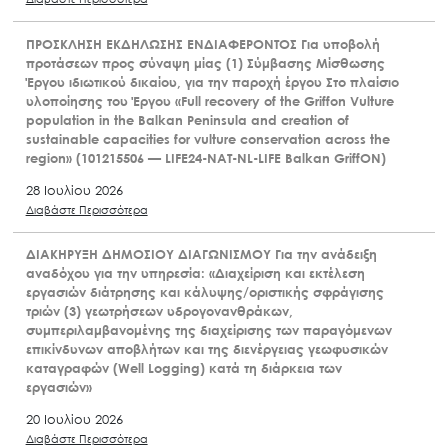
ΠΡΟΣΚΛΗΣΗ ΕΚΔΗΛΩΣΗΣ ΕΝΔΙΑΦΕΡΟΝΤΟΣ Για υποβολή
προτάσεων προς σύναψη μίας (1) Σύμβασης Μίσθωσης
Έργου ιδιωτικού δικαίου, για την παροχή έργου Στο πλαίσιο
υλοποίησης του Έργου «Full recovery of the Griffon Vulture
population in the Balkan Peninsula and creation of
sustainable capacities for vulture conservation across the
region» (101215506 — LIFE24-NAT-NL-LIFE Balkan GriffON)
28 Ιουλίου 2026
Διαβάστε Περισσότερα
ΔΙΑΚΗΡΥΞΗ ΔΗΜΟΣΙΟΥ ΔΙΑΓΩΝΙΣΜΟΥ Για την ανάδειξη
αναδόχου για την υπηρεσία: «Διαχείριση και εκτέλεση
εργασιών διάτρησης και κάλυψης/οριστικής σφράγισης
τριών (3) γεωτρήσεων υδρογονανθράκων,
συμπεριλαμβανομένης της διαχείρισης των παραγόμενων
επικίνδυνων αποβλήτων και της διενέργειας γεωφυσικών
καταγραφών (Well Logging) κατά τη διάρκεια των
εργασιών»
20 Ιουλίου 2026
Διαβάστε Περισσότερα