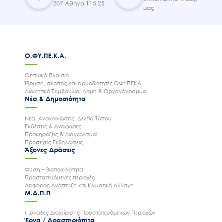
207 Αθήνα 115 25
μας
Ο.ΦΥ.ΠΕ.Κ.Α.
Θεσμικό Πλαισιο
Ίδρυση, σκοπός και αρμοδιότητες ΟΦΥΠΕΚΑ
Διοικητικό Συμβούλιο, Δομή & Οργανόγραμμα
Νέα & Δημοσιότητα
Νέα, Ανακοινώσεις, Δελτία Τύπου
Εκθέσεις & Αναφορές
Προκηρύξεις & Διαγωνισμοί
Προσεχείς Εκδηλώσεις
Άξονες Δράσεις
Φύση – Βιοποικιλότητα
Προστατευόμενες περιοχές
Αειφόρος Ανάπτυξη και Κλιματική Αλλαγή
Μ.Δ.Π.Π
Μονάδες Διαχείρισης Προστατευόμενων Περιοχών
Έργα / Δραστηριότητα