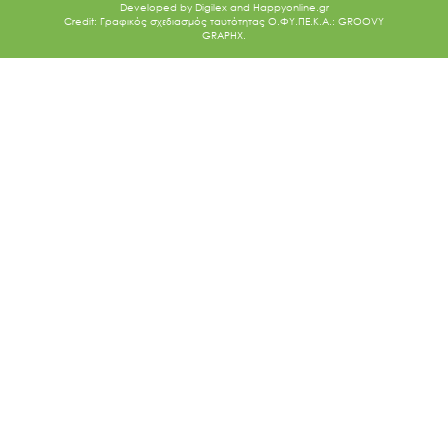
Developed by
Digilex
and
Happyonline.gr
Credit: Γραφικός σχεδιασμός ταυτότητας Ο.ΦΥ.ΠΕ.Κ.Α.: GROOVY
GRAPHX.