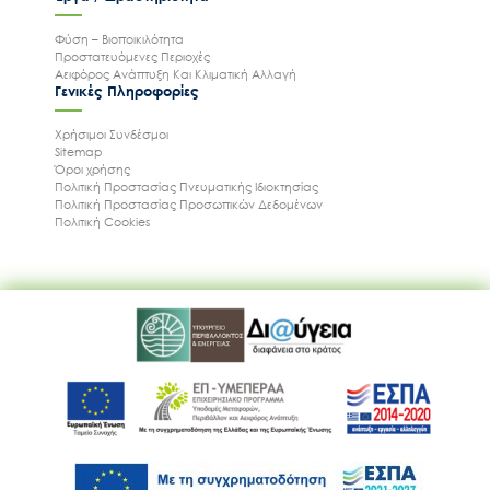
Φύση – Βιοποικιλότητα
Προστατευόμενες Περιοχές
Αειφόρος Ανάπτυξη Και Κλιματική Αλλαγή
Ακολουθήστε μας
Γενικές Πληροφορίες
Χρήσιμοι Συνδέσμοι
Sitemap
Όροι χρήσης
Πολιτική Προστασίας Πνευματικής Ιδιοκτησίας
Πολιτική Προστασίας Προσωπικών Δεδομένων
Πολιτική Cookies