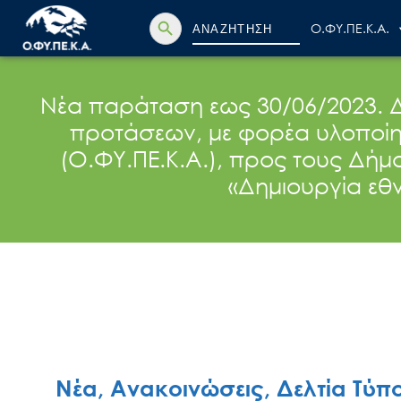
Search Button
Search
Ο.ΦΥ.ΠΕ.Κ.Α.
for:
Νέα παράταση εως 30/06/2023. 
προτάσεων, με φορέα υλοποίη
(Ο.ΦΥ.ΠΕ.Κ.Α.), προς τους Δήμου
«Δημιουργία εθ
Νέα, Ανακοινώσεις, Δελτία Τύπ