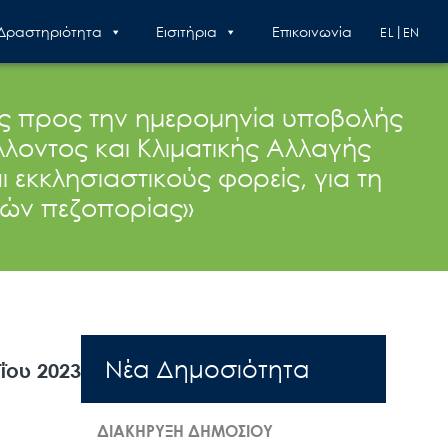
 Δραστηριότητα
Εισιτήρια
Επικοινωνία
EL
EN
ς προς την ημερομηνία υποβολής
οντος και Κλιματικής Αλλαγής
ι εκκλησιαστικούς φορείς, για τη
μών πεζοπορίας»
Nέα Δημοσιότητα
ΐου 2023
ΔΙΑΚΗΡΥΞΗ ΔΗΜΟΣΙΟΥ