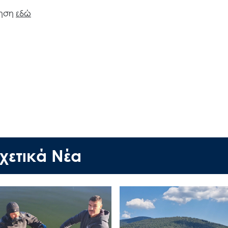
Έργα
ίηση
εδώ
Εισιτήρια
Επικοινωνία
χετικά Νέα