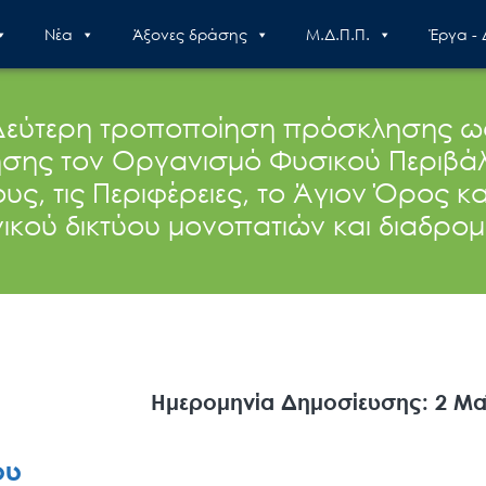
Nέα
Άξονες δράσης
Μ.Δ.Π.Π.
Έργα -
Δεύτερη τροποποίηση πρόσκλησης ω
σης τον Οργανισμό Φυσικού Περιβάλλ
ς, τις Περιφέρειες, το Άγιον Όρος κα
νικού δικτύου μονοπατιών και διαδρο
Ημερομηνία Δημοσίευσης: 2 Μα
ου