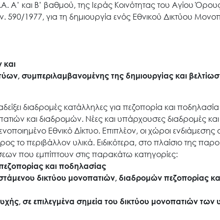
 Α’ και Β’ βαθμού, της Ιεράς Κοινότητας του Αγίου Όρους
 590/1977, για τη δημιουργία ενός Εθνικού Δικτύου Μονο
Search
for:
 και
τύων, συμπεριλαμβανομένης της δημιουργίας και βελτίω
Ο.ΦΥ.ΠΕ.Κ.Α.
αδείξει διαδρομές κατάλληλες για πεζοπορία και ποδηλασία
Νέα – Δημοσιότητα
ατιών και διαδρομών. Νέες και υπάρχουσες διαδρομές και
νοποιημένο Εθνικό Δίκτυο. Επιπλέον, οι χώροι ενδιάμεσης
ος το περιβάλλον υλικά. Ειδικότερα, στο πλαίσιο της παρ
Άξονες δράσης
εων που εμπίπτουν στις παρακάτω κατηγορίες:
 πεζοπορίας και ποδηλασίας
ιστάμενου δικτύου μονοπατιών, διαδρομών πεζοπορίας κα
Μ.Δ.Π.Π.
χής, σε επιλεγμένα σημεία του δικτύου μονοπατιών των 