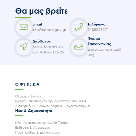
Θα μας βρείτε
Email
Τηλέφωνο
info@necca.gov.gr
2108089271
Φόρμα
Διεύθυνση
Επικοινωνίας
Λεωφ. Μεσογείων
Επικοινωνήστε μαζί
207 Αθήνα 115 25
μας
Ο.ΦΥ.ΠΕ.Κ.Α.
Θεσμικό Πλαισιο
Ίδρυση, σκοπός και αρμοδιότητες ΟΦΥΠΕΚΑ
Διοικητικό Συμβούλιο, Δομή & Οργανόγραμμα
Νέα & Δημοσιότητα
Νέα, Ανακοινώσεις, Δελτία Τύπου
Εκθέσεις & Αναφορές
Προκηρύξεις & Διαγωνισμοί