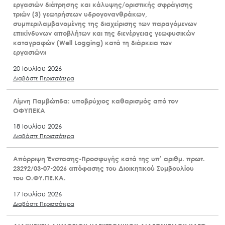
εργασιών διάτρησης και κάλυψης/οριστικής σφράγισης
τριών (3) γεωτρήσεων υδρογονανθράκων,
συμπεριλαμβανομένης της διαχείρισης των παραγόμενων
επικίνδυνων αποβλήτων και της διενέργειας γεωφυσικών
καταγραφών (Well Logging) κατά τη διάρκεια των
εργασιών»
20 Ιουλίου 2026
Διαβάστε Περισσότερα
Λίμνη Παμβώτιδα: υποβρύχιος καθαρισμός από τον
ΟΦΥΠΕΚΑ
18 Ιουλίου 2026
Διαβάστε Περισσότερα
Απόρριψη Ένστασης-Προσφυγής κατά της υπ’ αριθμ. πρωτ.
23292/03-07-2026 απόφασης του Διοικητικού Συμβουλίου
του Ο.ΦΥ.ΠΕ.ΚΑ.
17 Ιουλίου 2026
Διαβάστε Περισσότερα