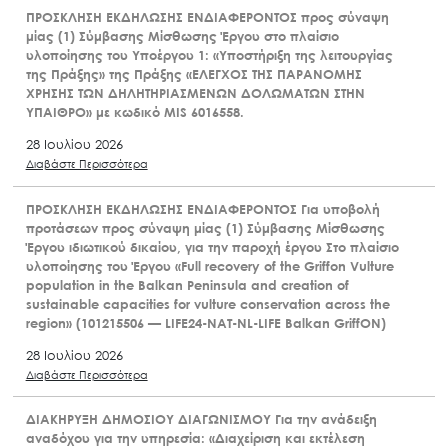
ΠΡΟΣΚΛΗΣΗ ΕΚΔΗΛΩΣΗΣ ΕΝΔΙΑΦΕΡΟΝΤΟΣ προς σύναψη
μίας (1) Σύμβασης Μίσθωσης Έργου στο πλαίσιο
υλοποίησης του Υποέργου 1: «Υποστήριξη της λειτουργίας
της Πράξης» της Πράξης «ΕΛΕΓΧΟΣ ΤΗΣ ΠΑΡΑΝΟΜΗΣ
ΧΡΗΣΗΣ ΤΩΝ ΔΗΛΗΤΗΡΙΑΣΜΕΝΩΝ ΔΟΛΩΜΑΤΩΝ ΣΤΗΝ
ΥΠΑΙΘΡΟ» με κωδικό MIS 6016558.
28 Ιουλίου 2026
Διαβάστε Περισσότερα
ΠΡΟΣΚΛΗΣΗ ΕΚΔΗΛΩΣΗΣ ΕΝΔΙΑΦΕΡΟΝΤΟΣ Για υποβολή
προτάσεων προς σύναψη μίας (1) Σύμβασης Μίσθωσης
Έργου ιδιωτικού δικαίου, για την παροχή έργου Στο πλαίσιο
υλοποίησης του Έργου «Full recovery of the Griffon Vulture
population in the Balkan Peninsula and creation of
sustainable capacities for vulture conservation across the
region» (101215506 — LIFE24-NAT-NL-LIFE Balkan GriffON)
28 Ιουλίου 2026
Διαβάστε Περισσότερα
ΔΙΑΚΗΡΥΞΗ ΔΗΜΟΣΙΟΥ ΔΙΑΓΩΝΙΣΜΟΥ Για την ανάδειξη
αναδόχου για την υπηρεσία: «Διαχείριση και εκτέλεση