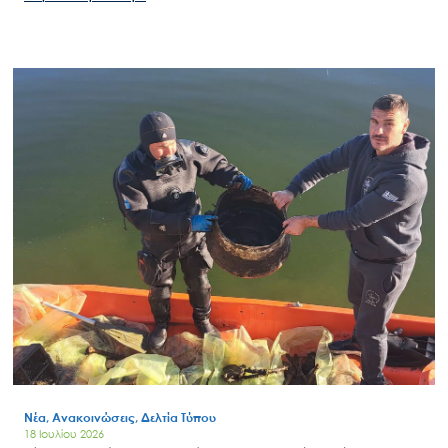
Search
for:
Ο.ΦΥ.ΠΕ.Κ.Α.
Νέα – Δημοσιότητα
Άξονες δράσης
Μ.Δ.Π.Π.
Έργα
Εισιτήρια
Επικοινωνία
Νέα, Ανακοινώσεις, Δελτία Τύπου
18 Ιουλίου 2026