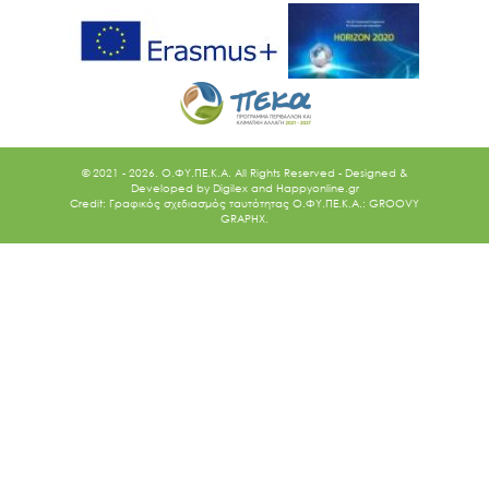
© 2021 - 2026. O.ΦΥ.ΠΕ.Κ.Α. All Rights Reserved - Designed &
Developed by
Digilex
and
Happyonline.gr
Credit: Γραφικός σχεδιασμός ταυτότητας Ο.ΦΥ.ΠΕ.Κ.Α.: GROOVY
GRAPHX.