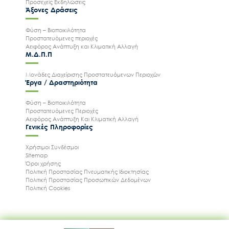
Προσεχείς Εκδηλώσεις
Άξονες Δράσεις
Φύση – Βιοποικιλότητα
Προστατευόμενες περιοχές
Αειφόρος Ανάπτυξη και Κλιματική Αλλαγή
Μ.Δ.Π.Π
Μονάδες Διαχείρισης Προστατευόμενων Περιοχών
Έργα / Δραστηριότητα
Φύση – Βιοποικιλότητα
Προστατευόμενες Περιοχές
Αειφόρος Ανάπτυξη Και Κλιματική Αλλαγή
Γενικές Πληροφορίες
Χρήσιμοι Συνδέσμοι
Sitemap
Όροι χρήσης
Πολιτική Προστασίας Πνευματικής Ιδιοκτησίας
Πολιτική Προστασίας Προσωπικών Δεδομένων
Πολιτική Cookies