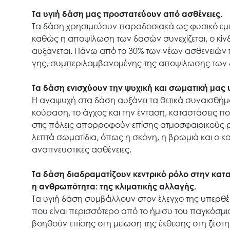
Τα υγιή δάση μας προστατεύουν από ασθένειες.
Τα δάση χρησιμεύουν παραδοσιακά ως φυσικό εμ
καθώς η αποψίλωση των δασών συνεχίζεται, ο κ
αυξάνεται. Πάνω από το 30% των νέων ασθενειών 
γης, συμπεριλαμβανομένης της αποψίλωσης των
Τα δάση ενισχύουν την ψυχική και σωματική μας υ
Η αναψυχή στα δάση αυξάνει τα θετικά συναισθήματ
κούραση, το άγχος και την ένταση, καταστάσεις π
στις πόλεις απορροφούν επίσης ατμοσφαιρικούς ρ
λεπτά σωματίδια, όπως η σκόνη, η βρωμιά και ο
αναπνευστικές ασθένειες.
Τα δάση διαδραματίζουν κεντρικό ρόλο στην κατα
η ανθρωπότητα: της κλιματικής αλλαγής.
Τα υγιή δάση συμβάλλουν στον έλεγχο της υπερθέ
που είναι περισσότερο από το ήμισυ του παγκόσμ
βοηθούν επίσης στη μείωση της έκθεσης στη ζέστη