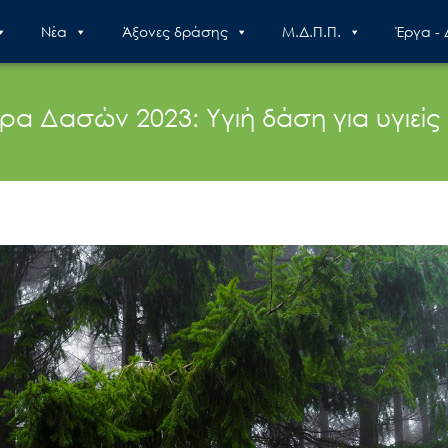
Nέα
Άξονες δράσης
Μ.Δ.Π.Π.
Έργα -
ρα Δασών 2023: Υγιή δάση για υγιε