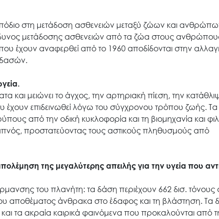
πόδιο στη μετάδοση ασθενειών μεταξύ ζώων και ανθρώπω
ίνδυνος μετάδοσης ασθενειών από τα ζώα στους ανθρώπου
που έχουν αναφερθεί από το 1960 αποδίδονται στην αλλα
 δασών.
γεία.
α και μειώνει το άγχος, την αρτηριακή πίεση, την κατάθλιψ
ου έχουν επιδεινωθεί λόγω του σύγχρονου τρόπου ζωής. Τα
ύπους από την οδική κυκλοφορία και τη βιομηχανία και φ
 καπνός, προστατεύοντας τους αστικούς πληθυσμούς από
πολέμηση της μεγαλύτερης απειλής για την υγεία που αντ
ρμανσης του πλανήτη: τα δάση περιέχουν 662 δισ. τόνους
ιου αποθέματος άνθρακα στο έδαφος και τη βλάστηση. Τα 
 και τα ακραία καιρικά φαινόμενα που προκαλούνται από τ