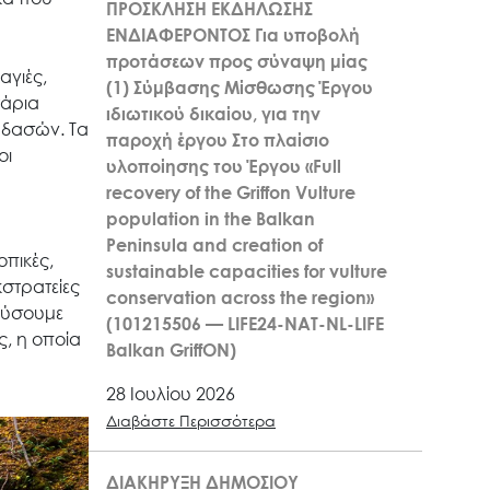
ΠΡΟΣΚΛΗΣΗ ΕΚΔΗΛΩΣΗΣ
ΕΝΔΙΑΦΕΡΟΝΤΟΣ Για υποβολή
προτάσεων προς σύναψη μίας
αγιές,
(1) Σύμβασης Μίσθωσης Έργου
τάρια
ιδιωτικού δικαίου, για την
 δασών. Τα
παροχή έργου Στο πλαίσιο
οι
υλοποίησης του Έργου «Full
recovery of the Griffon Vulture
population in the Balkan
Peninsula and creation of
πικές,
sustainable capacities for vulture
κστρατείες
conservation across the region»
εύσουμε
(101215506 — LIFE24-NAT-NL-LIFE
ς, η οποία
Balkan GriffON)
28 Ιουλίου 2026
Διαβάστε Περισσότερα
ΔΙΑΚΗΡΥΞΗ ΔΗΜΟΣΙΟΥ