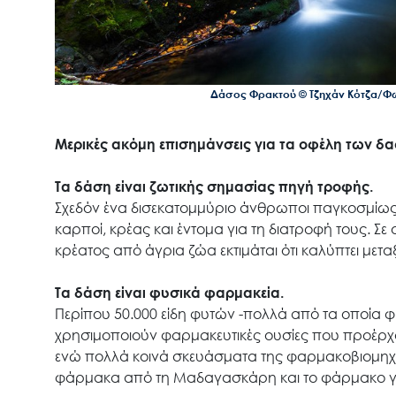
Δάσος Φρακτού © Τζηχάν Κότζα/Φωτ
Μερικές ακόμη επισημάνσεις για τα οφέλη των δ
Τα δάση είναι ζωτικής σημασίας πηγή τροφής.
Σχεδόν ένα δισεκατομμύριο άνθρωποι παγκοσμίως
καρποί, κρέας και έντομα για τη διατροφή τους. 
κρέατος από άγρια ζώα εκτιμάται ότι καλύπτει με
Τα δάση είναι φυσικά φαρμακεία.
Περίπου 50.000 είδη φυτών -πολλά από τα οποία φύ
χρησιμοποιούν φαρμακευτικές ουσίες που προέρχο
ενώ πολλά κοινά σκευάσματα της φαρμακοβιομηχα
φάρμακα από τη Μαδαγασκάρη και το φάρμακο για 