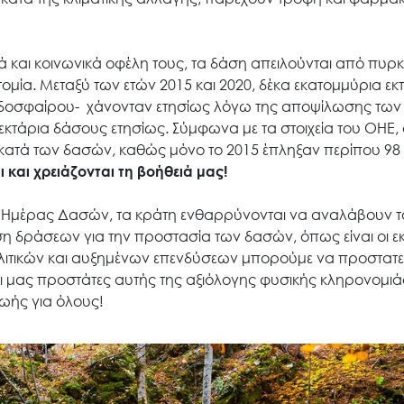
Έργα
Εισιτήρια
ά και κοινωνικά οφέλη τους, τα δάση απειλούνται από πυρκ
ομία. Μεταξύ των ετών 2015 και 2020, δέκα εκατομμύρια εκ
οδοσφαίρου- χάνονταν ετησίως λόγω της αποψίλωσης των
Επικοινωνία
κτάρια δάσους ετησίως. Σύμφωνα με τα στοιχεία του ΟΗΕ, 
 κατά των δασών, καθώς μόνο το 2015 έπληξαν περίπου 98
 και χρειάζονται τη βοήθειά μας!
ς Ημέρας Δασών, τα κράτη ενθαρρύνονται να αναλάβουν το
ση δράσεων για την προστασία των δασών, όπως είναι οι ε
λιτικών και αυξημένων επενδύσεων μπορούμε να προστατ
οι μας προστάτες αυτής της αξιόλογης φυσικής κληρονομιά
ζωής για όλους!