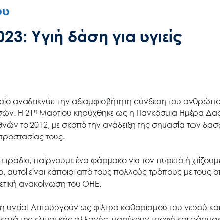
ου
3: Υγιή δάση για υγιείς
Search
for:
Ο.ΦΥ.ΠΕ.Κ.Α.
ποίο αναδεικνύει την αδιαμφισβήτητη σύνδεση του ανθρώπο
η
Νέα – Δημοσιότητα
σών. Η 21
Μαρτίου κηρύχθηκε ως η Παγκόσμια Ημέρα Δ
νών το 2012, με σκοπό την ανάδειξη της σημασία των δασώ
προστασίας τους.
Άξονες δράσης
ετράδιο, παίρνουμε ένα φάρμακο για τον πυρετό ή χτίζουμε 
, αυτοί είναι κάποιοι από τους πολλούς τρόπους με τους ο
Μ.Δ.Π.Π.
χετική ανακοίνωση του ΟΗΕ.
υγεία! Λειτουργούν ως φίλτρα καθαρισμού του νερού και
 κατά της κλιματικής αλλαγής, παρέχουν τροφή και φάρμα