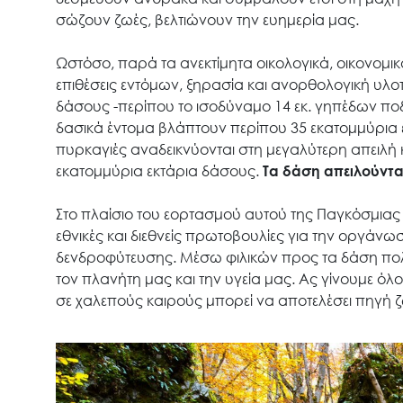
σώζουν ζωές, βελτιώνουν την ευημερία μας.
Ωστόσο, παρά τα ανεκτίμητα οικολογικά, οικονομικ
επιθέσεις εντόμων, ξηρασία και ανορθολογική υλοτ
δάσους -περίπου το ισοδύναμο 14 εκ. γηπέδων π
δασικά έντομα βλάπτουν περίπου 35 εκατομμύρια ε
πυρκαγιές αναδεικνύονται στη μεγαλύτερη απειλή
εκατομμύρια εκτάρια δάσους.
Τα δάση απειλούνται
Στο πλαίσιο του εορτασμού αυτού της Παγκόσμια
εθνικές και διεθνείς πρωτοβουλίες για την οργάνω
δενδροφύτευσης. Μέσω φιλικών προς τα δάση πο
τον πλανήτη μας και την υγεία μας. Ας γίνουμε όλ
σε χαλεπούς καιρούς μπορεί να αποτελέσει πηγή 