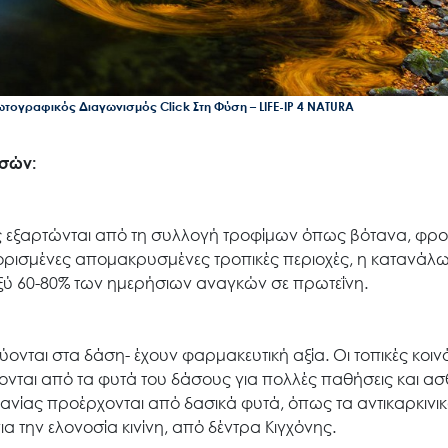
ογραφικός Διαγωνισμός Click Στη Φύση – LIFE-IP 4 NATURA
ασών:
 εξαρτώνται από τη συλλογή τροφίμων όπως βότανα, φρού
Σε ορισμένες απομακρυσμένες τροπικές περιοχές, η κατανάλ
ταξύ 60-80% των ημερήσιων αναγκών σε πρωτεΐνη.
ονται στα δάση- έχουν φαρμακευτική αξία. Οι τοπικές κοιν
νται από τα φυτά του δάσους για πολλές παθήσεις και ασθ
νίας προέρχονται από δασικά φυτά, όπως τα αντικαρκινι
την ελονοσία κινίνη, από δέντρα Κιγχόνης.