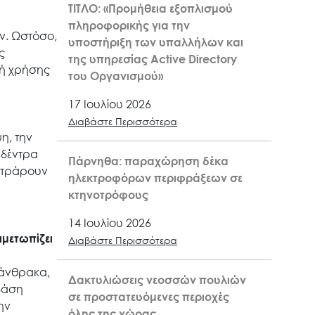
ΤΙΤΛΟ: «Προμήθεια εξοπλισμού
πληροφορικής για την
ν. Ωστόσο,
υποστήριξη των υπαλλήλων και
ς
της υπηρεσίας Active Directory
γή χρήσης
του Οργανισμού»
17 Ιουλίου 2026
Διαβάστε Περισσότερα
η, την
 δέντρα
Πάρνηθα: παραχώρηση δέκα
ιλτράρουν
ηλεκτροφόρων περιφράξεων σε
κτηνοτρόφους
14 Ιουλίου 2026
ιμετωπίζει
Διαβάστε Περισσότερα
 άνθρακα,
Δακτυλιώσεις νεοσσών πουλιών
δάση
σε προστατευόμενες περιοχές
ην
όλης της χώρας