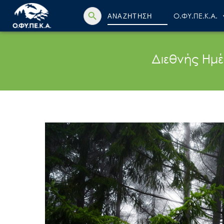
Search Button
Search
Ο.ΦΥ.ΠΕ.Κ.Α.
for:
Διεθνής Ημέ